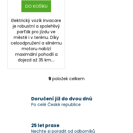
DO KOŠÍKU
Elektrický vozík Invacare
je robustní a spolehlivý
parťák pro jízdu ve
městě i v terénu. Díky
celoodpružení a silnému
motoru nabízí
maximální pohodlí a
dojezd až 35 km....
9
položek celkem
O
v
l
Doručení již do dvou dnů
á
Po celé České republice
d
a
c
25 let praxe
í
Nechte si poradit od odborníků