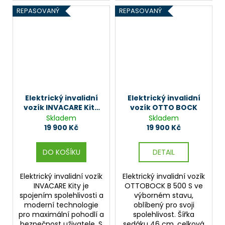
REPASOVANÝ
REPASOVANÝ
Elektrický invalidní
Elektrický invalidní
vozík INVACARE Kity
vozík OTTO BOCK
s ovládáním pro
Skladem
Skladem
doprovod
19 900 Kč
19 900 Kč
DO KOŠÍKU
DETAIL
Elektrický invalidní vozík
Elektrický invalidní vozík
INVACARE Kity je
OTTOBOCK B 500 S ve
spojením spolehlivosti a
výborném stavu,
moderní technologie
oblíbený pro svoji
pro maximální pohodlí a
spolehlivost. Šířka
bezpečnost uživatele. S
sedáku 46 cm, celková