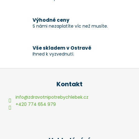
p
r
v
Výhodné ceny
k
S námi nezaplatíte víc než musíte.
y
v
ý
p
Vše skladem v Ostravě
Ihned k vyzvednutí.
i
s
u
Z
á
Kontakt
p
a
info
@
zdravotnipotrebychlebek.cz
t
+420 774 654 979
í