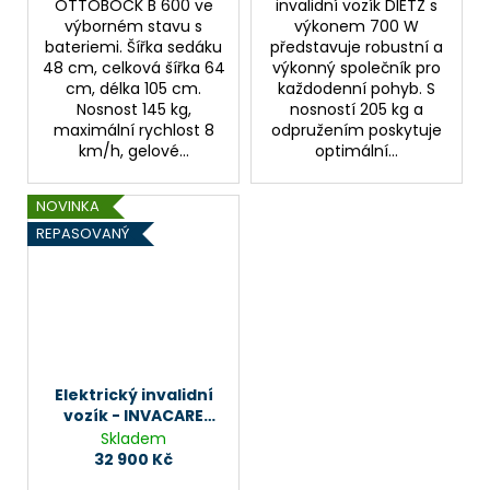
OTTOBOCK B 600 ve
invalidní vozík DIETZ s
výborném stavu s
výkonem 700 W
bateriemi. Šířka sedáku
představuje robustní a
48 cm, celková šířka 64
výkonný společník pro
cm, délka 105 cm.
každodenní pohyb. S
Nosnost 145 kg,
nosností 205 kg a
maximální rychlost 8
odpružením poskytuje
km/h, gelové...
optimální...
NOVINKA
REPASOVANÝ
Elektrický invalidní
vozík - INVACARE
G50
Skladem
32 900 Kč