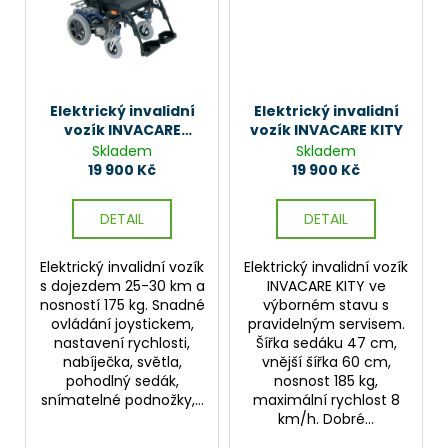
č
u
j
e
m
e
Elektrický invalidní
Elektrický invalidní
vozík INVACARE
vozík INVACARE KITY
DRAGON
Skladem
Skladem
19 900 Kč
19 900 Kč
DETAIL
DETAIL
Elektrický invalidní vozík
Elektrický invalidní vozík
s dojezdem 25-30 km a
INVACARE KITY ve
nosností 175 kg. Snadné
výborném stavu s
ovládání joystickem,
pravidelným servisem.
nastavení rychlosti,
Šířka sedáku 47 cm,
nabíječka, světla,
vnější šířka 60 cm,
pohodlný sedák,
nosnost 185 kg,
snímatelné podnožky,...
maximální rychlost 8
km/h. Dobré...