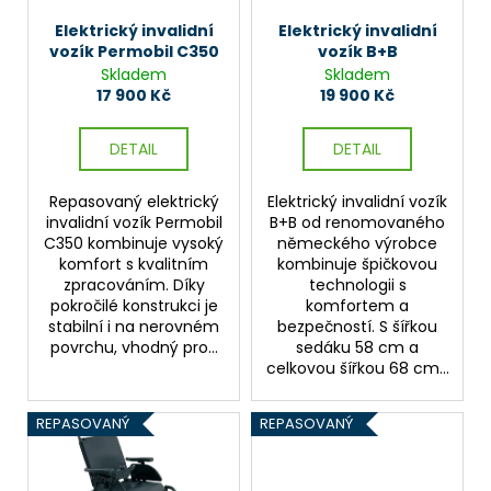
r
ů
a
o
Elektrický invalidní
Elektrický invalidní
j
vozík Permobil C350
vozík B+B
d
Skladem
Skladem
í
u
17 900 Kč
19 900 Kč
t
k
?
t
DETAIL
DETAIL
ů
Repasovaný elektrický
Elektrický invalidní vozík
invalidní vozík Permobil
B+B od renomovaného
C350 kombinuje vysoký
německého výrobce
HLEDAT
komfort s kvalitním
kombinuje špičkovou
zpracováním. Díky
technologii s
pokročilé konstrukci je
komfortem a
stabilní i na nerovném
bezpečností. S šířkou
D
povrchu, vhodný pro...
sedáku 58 cm a
celkovou šířkou 68 cm...
o
p
o
REPASOVANÝ
REPASOVANÝ
r
u