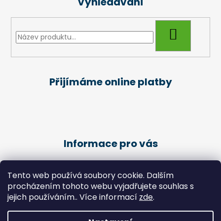
Vyhledávání
HLEDAT
Přijímáme online platby
Informace pro vás
Obchodní podmínky
Tento web používá soubory cookie. Dalším
Podmínky ochrany osobních údajů
procházením tohoto webu vyjadřujete souhlas s
Kariéra
jejich používáním.. Více informací
zde
.
Péče o klienty - Pedikúra