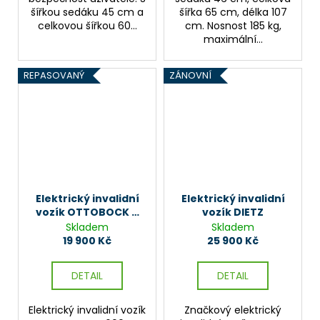
šířkou sedáku 45 cm a
šířka 65 cm, délka 107
celkovou šířkou 60...
cm. Nosnost 185 kg,
maximální...
REPASOVANÝ
ZÁNOVNÍ
Elektrický invalidní
Elektrický invalidní
vozík OTTOBOCK B
vozík DIETZ
500 S
Skladem
Skladem
19 900 Kč
25 900 Kč
DETAIL
DETAIL
Elektrický invalidní vozík
Značkový elektrický