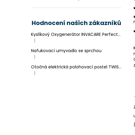
Hodnocení našich zákazníků
Kyslíkový Oxygenerátor INVACARE Perfecto 2
|
Hodnocení produktu je 4 z 5 hvězdiček.
Nafukovací umyvadlo se sprchou
|
Hodnocení produktu je 4 z 5 hvězdiček.
Otočná elektrická polohovací postel TWIST-SWING
|
Hodnocení produktu je 4 z 5 hvězdiček.