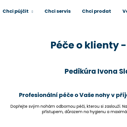
Chci půjčit
Chci servis
Chci prodat
V
Co potřebujete najít?
Péče o klienty 
HLEDAT
Pedikúra Ivona S
Doporučujeme
Profesionální péče o Vaše nohy v př
Dopřejte svým nohám odbornou péči, kterou si zaslouží. Nab
přístupem, důrazem na hygienu a maximáln