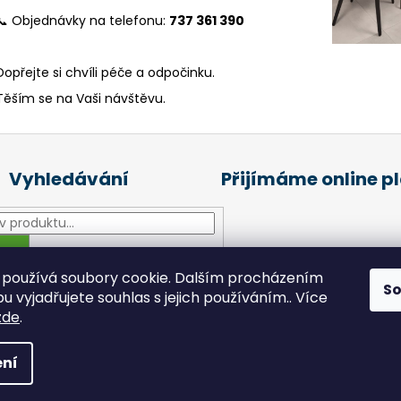
📞 Objednávky na telefonu:
737 361 390
Dopřejte si chvíli péče a odpočinku.
Těším se na Vaši návštěvu.
Vyhledávání
Přijímáme online p
HLEDAT
používá soubory cookie. Dalším procházením
S
 vyjadřujete souhlas s jejich používáním.. Více
zde
.
šechna práva vyhrazena.
ní