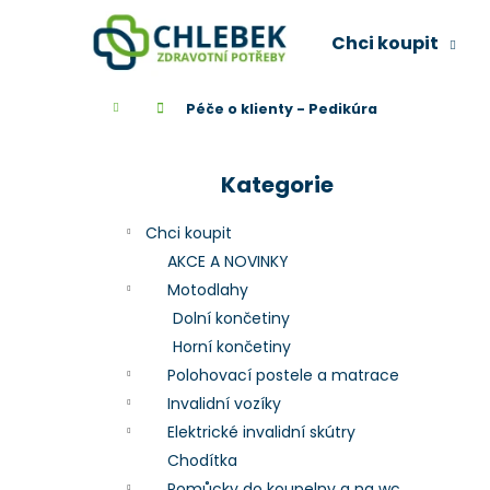
K
Přejít
na
o
Chci koupit
obsah
Zpět
Zpět
š
do
do
í
Domů
Péče o klienty - Pedikúra
k
obchodu
obchodu
P
o
Kategorie
Přeskočit
s
kategorie
t
Chci koupit
r
AKCE A NOVINKY
a
Motodlahy
n
Dolní končetiny
n
Horní končetiny
í
Polohovací postele a matrace
p
Invalidní vozíky
a
Elektrické invalidní skútry
n
Chodítka
e
Pomůcky do koupelny a na wc