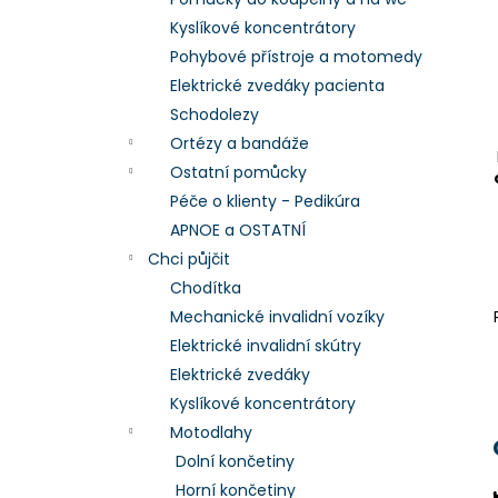
l
Kyslíkové koncentrátory
Pohybové přístroje a motomedy
Elektrické zvedáky pacienta
Schodolezy
Ortézy a bandáže
Ostatní pomůcky
Péče o klienty - Pedikúra
APNOE a OSTATNÍ
Chci půjčit
Chodítka
Mechanické invalidní vozíky
Elektrické invalidní skútry
Elektrické zvedáky
Kyslíkové koncentrátory
Motodlahy
Dolní končetiny
Horní končetiny