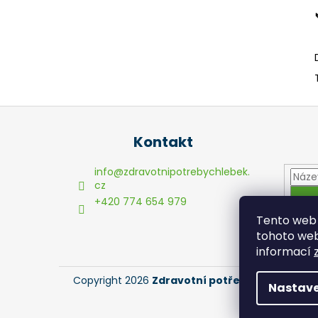
Z
á
Kontakt
p
a
info
@
zdravotnipotrebychlebek.
t
cz
+420 774 654 979
í
Tento web 
tohoto webu
informací
Copyright 2026
Zdravotní potřeby Chlebek
. V
Nastave