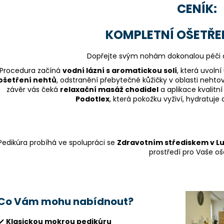
CENÍK:
KOMPLETNÍ OŠETŘEN
Dopřejte svým nohám dokonalou péči 
Procedura začíná
vodní lázní s aromatickou solí
, která uvol
ošetření nehtů
, odstranění přebytečné kůžičky v oblasti nehto
závěr vás čeká
relaxační masáž chodidel
a aplikace kvalitn
Podotlex
, která pokožku vyživí, hydratuje
Pedikúra probíhá ve spolupráci se
Zdravotním střediskem v L
prostředí pro Vaše oš
Co Vám mohu nabídnout?
✔️
Klasickou mokrou pedikúru