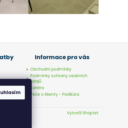
latby
Informace pro vás
Obchodní podmínky
Podmínky ochrany osobních
údajů
Kariéra
ouhlasím
Péče o klienty - Pedikúra
Vytvořil Shoptet