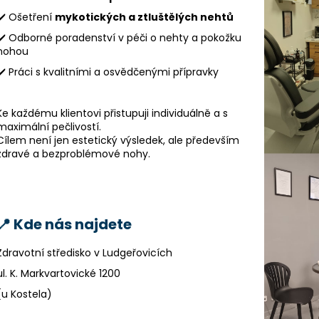
✔️ Ošetření
mykotických a ztluštělých nehtů
✔️ Odborné poradenství v péči o nehty a pokožku
nohou
✔️ Práci s kvalitními a osvědčenými přípravky
Ke každému klientovi přistupuji individuálně a s
maximální pečlivostí.
Cílem není jen estetický výsledek, ale především
zdravé a bezproblémové nohy.
📍 Kde nás najdete
Zdravotní středisko v Ludgeřovicích
ul. K. Markvartovické 1200
(u Kostela)