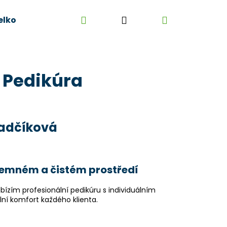
Hledat
Přihlášení
Nákupní
elkoobchod
Kontakt
Kariéra
Obchodní 
košík
- Pedikúra
ladčíková
íjemném a čistém prostředí
ízím profesionální pedikúru s individuálním
í komfort každého klienta.