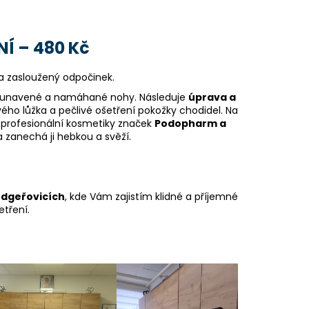
Í – 480 Kč
a zasloužený odpočinek.
ní unavené a namáhané nohy. Následuje
úprava a
vého lůžka a pečlivé ošetření pokožky chodidel. Na
í profesionální kosmetiky značek
Podopharm a
 a zanechá ji hebkou a svěží.
udgeřovicích
, kde Vám zajistím klidné a příjemné
etření.