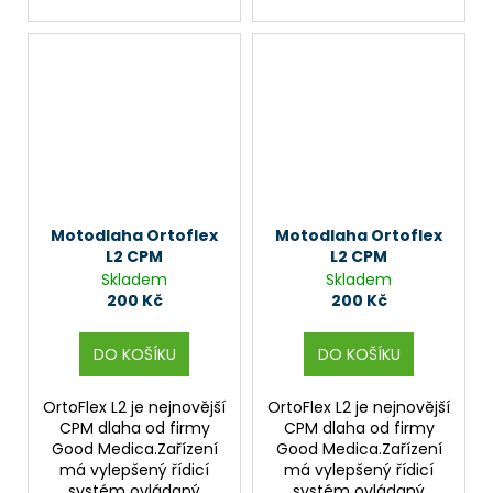
Motodlaha Ortoflex
Motodlaha Ortoflex
L2 CPM
L2 CPM
Skladem
Skladem
200 Kč
200 Kč
DO KOŠÍKU
DO KOŠÍKU
OrtoFlex L2 je nejnovější
OrtoFlex L2 je nejnovější
CPM dlaha od firmy
CPM dlaha od firmy
Good Medica.Zařízení
Good Medica.Zařízení
má vylepšený řídicí
má vylepšený řídicí
systém ovládaný
systém ovládaný