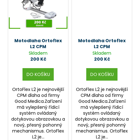
č
u
j
e
m
e
Motodlaha Ortoflex
Motodlaha Ortoflex
L2 CPM
L2 CPM
Skladem
Skladem
200 Kč
200 Kč
DO KOŠÍKU
DO KOŠÍKU
OrtoFlex L2 je nejnovější
OrtoFlex L2 je nejnovější
CPM dlaha od firmy
CPM dlaha od firmy
Good Medica.Zařízení
Good Medica.Zařízení
má vylepšený řídicí
má vylepšený řídicí
systém ovládaný
systém ovládaný
dotykovou obrazovkou a
dotykovou obrazovkou a
nový, přesný pohonný
nový, přesný pohonný
mechanismus. OrtoFlex
mechanismus. OrtoFlex
L2 je...
L2 je...