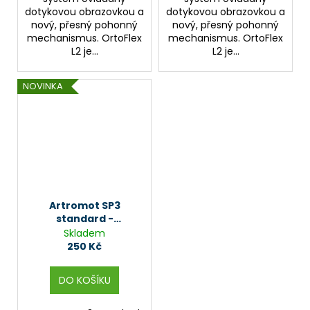
dotykovou obrazovkou a
dotykovou obrazovkou a
nový, přesný pohonný
nový, přesný pohonný
mechanismus. OrtoFlex
mechanismus. OrtoFlex
L2 je...
L2 je...
NOVINKA
Artromot SP3
standard -
Motodlaha na kotník
Skladem
250 Kč
DO KOŠÍKU