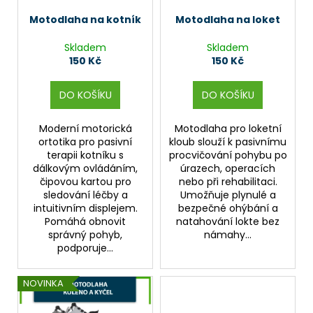
r
ů
a
o
Motodlaha na kotník
Motodlaha na loket
j
d
Skladem
Skladem
í
u
150 Kč
150 Kč
t
k
?
t
DO KOŠÍKU
DO KOŠÍKU
ů
Moderní motorická
Motodlaha pro loketní
ortotika pro pasivní
kloub slouží k pasivnímu
terapii kotníku s
procvičování pohybu po
HLEDAT
dálkovým ovládáním,
úrazech, operacích
čipovou kartou pro
nebo při rehabilitaci.
sledování léčby a
Umožňuje plynulé a
intuitivním displejem.
bezpečné ohýbání a
D
Pomáhá obnovit
natahování lokte bez
správný pohyb,
námahy...
o
podporuje...
p
o
r
NOVINKA
u