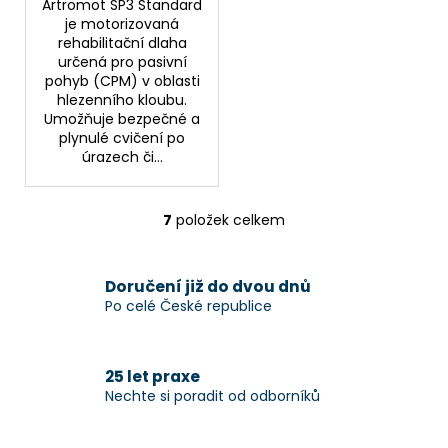
Artromot SP3 Standard
je motorizovaná
rehabilitační dlaha
určená pro pasivní
pohyb (CPM) v oblasti
hlezenního kloubu.
Umožňuje bezpečné a
plynulé cvičení po
úrazech či...
7
položek celkem
O
v
l
Doručení již do dvou dnů
á
Po celé České republice
d
a
c
25 let praxe
í
Nechte si poradit od odborníků
p
r