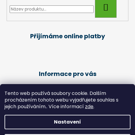
HLEDAT
Přijímáme online platby
Informace pro vás
Obchodní podmínky
Tento web používá soubory cookie. Dalším
Podmínky ochrany osobních údajů
procházením tohoto webu vyjadřujete souhlas s
Kariéra
jejich používáním.. Více informací
zde
.
Péče o klienty - Pedikúra
Nastavení
Vytvořil Shoptet