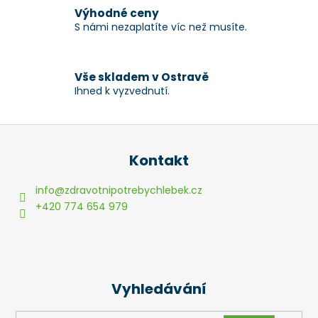
v
Výhodné ceny
k
S námi nezaplatíte víc než musíte.
y
v
ý
p
Vše skladem v Ostravě
Ihned k vyzvednutí.
i
s
u
Z
á
Kontakt
p
a
info
@
zdravotnipotrebychlebek.cz
t
+420 774 654 979
í
Vyhledávání