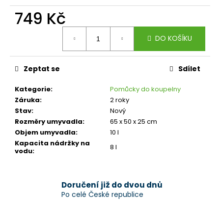
č
u
749 Kč
j
Měrná
e
DO KOŠÍKU
cena:
m
e
Zeptat se
Sdílet
Kategorie
:
Pomůcky do koupelny
Záruka
:
2 roky
Stav
:
Nový
Rozměry umyvadla
:
65 x 50 x 25 cm
Objem umyvadla
:
10 l
Kapacita nádržky na
8 l
vodu
:
Doručení již do dvou dnů
Po celé České republice