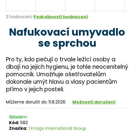
a
j
Průměrné
3 hodnocení
Podrobnosti hodnocení
í
hodnocení
Nafukovací umyvadlo
produktu
t
je
?
se sprchou
4,7
z
5
hvězdiček.
Pro ty, kdo pečují o trvale ležící osoby a
dbají na jejich hygienu, je tohle neocenitelný
HLEDAT
pomocník. Umožňuje ošetřovatelům
dokonale umýt hlavu a vlasy pacientům
přímo v jejich posteli.
D
o
Můžeme doručit do:
11.8.2026
Možnosti doručení
p
o
Skladem
r
Kód:
582
u
Značka:
Timago International Group