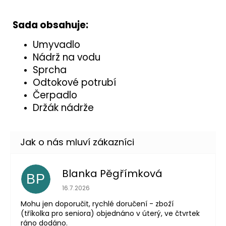
Sada obsahuje:
Umyvadlo
Nádrž na vodu
Sprcha
Odtokové potrubí
Čerpadlo
Držák nádrže
Blanka Pěgřímková
BP
Hodnocení obchodu je 5 z 5 hvězdiček.
16.7.2026
Mohu jen doporučit, rychlé doručení - zboží
(tříkolka pro seniora) objednáno v úterý, ve čtvrtek
ráno dodáno.