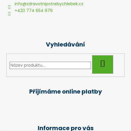
a
info
@
zdravotnipotrebychlebek.cz
t
+420 774 654 979
í
Vyhledávání
HLEDAT
Přijímáme online platby
Informace pro vás