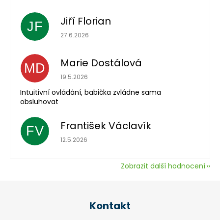
Jiří Florian
JF
Hodnocení obchodu je 5 z 5 hvězdiček.
27.6.2026
Marie Dostálová
MD
Hodnocení obchodu je 5 z 5 hvězdiček.
19.5.2026
Intuitivní ovládání, babička zvládne sama
obsluhovat
František Václavík
FV
Hodnocení obchodu je 5 z 5 hvězdiček.
12.5.2026
Zobrazit další hodnocení
Z
á
Kontakt
p