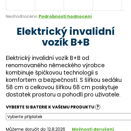
a
j
Průměrné
Neohodnoceno
Podrobnosti hodnocení
í
hodnocení
Elektrický invalidní
produktu
t
je
?
vozík B+B
0,0
z
5
hvězdiček.
Elektrický invalidní vozík B+B od
renomovaného německého výrobce
HLEDAT
kombinuje špičkovou technologii s
komfortem a bezpečností. S šířkou sedáku
58 cm a celkovou šířkou 68 cm poskytuje
D
dostatek prostoru a pohodlí pro uživatele.
o
p
VYBERTE SI BATERIE K VAŠEMU PRODUKTU
?
o
r
u
Můžeme doručit do:
12.8.2026
Možnosti doručení