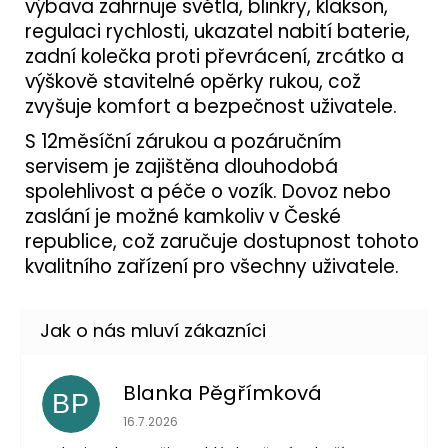
výbava zahrnuje světla, blinkry, klakson,
regulaci rychlosti, ukazatel nabití baterie,
zadní kolečka proti převrácení, zrcátko a
výškově stavitelné opěrky rukou, což
zvyšuje komfort a bezpečnost uživatele.
S 12měsíční zárukou a pozáručním
servisem je zajištěna dlouhodobá
spolehlivost a péče o vozík. Dovoz nebo
zaslání je možné kamkoliv v České
republice, což zaručuje dostupnost tohoto
kvalitního zařízení pro všechny uživatele.
Blanka Pěgřímková
BP
Hodnocení obchodu je 5 z 5 hvězdiček.
16.7.2026