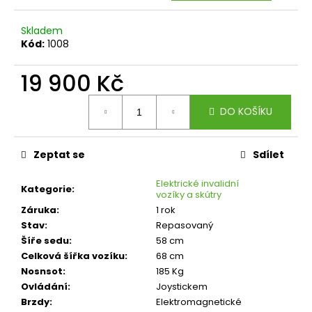
č
u
j
Skladem
Kód:
1008
e
m
19 900 Kč
e
Měrná
DO KOŠÍKU
cena:
Zeptat se
Sdílet
Elektrické invalidní
Kategorie
:
vozíky a skútry
Záruka
:
1 rok
Stav
:
Repasovaný
Šíře sedu
:
58 cm
Celková šířka vozíku
:
68 cm
Nosnsot
:
185 Kg
Ovládání
:
Joystickem
Brzdy
:
Elektromagnetické