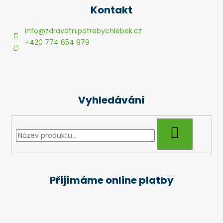
á
Kontakt
p
a
info
@
zdravotnipotrebychlebek.cz
t
+420 774 654 979
í
Vyhledávání
HLEDAT
Přijímáme online platby