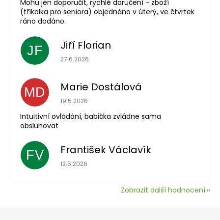
Mohu jen doporučit, rychlé doručení - zboží
(tříkolka pro seniora) objednáno v úterý, ve čtvrtek
ráno dodáno.
Jiří Florian
JF
Hodnocení obchodu je 5 z 5 hvězdiček.
27.6.2026
Marie Dostálová
MD
Hodnocení obchodu je 5 z 5 hvězdiček.
19.5.2026
Intuitivní ovládání, babička zvládne sama
obsluhovat
František Václavík
FV
Hodnocení obchodu je 5 z 5 hvězdiček.
12.5.2026
Zobrazit další hodnocení
Z