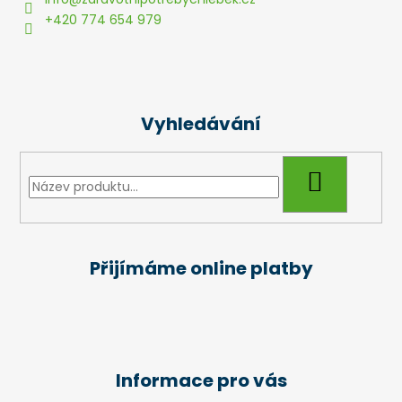
t
+420 774 654 979
í
Vyhledávání
HLEDAT
Přijímáme online platby
Informace pro vás