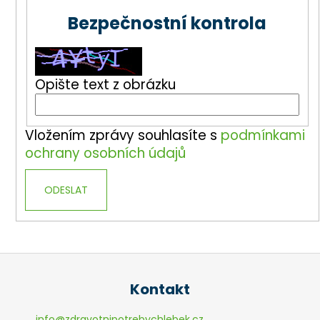
Bezpečnostní kontrola
Opište text z obrázku
Vložením zprávy souhlasíte s
podmínkami
ochrany osobních údajů
ODESLAT
Z
á
Kontakt
p
a
info
@
zdravotnipotrebychlebek.cz