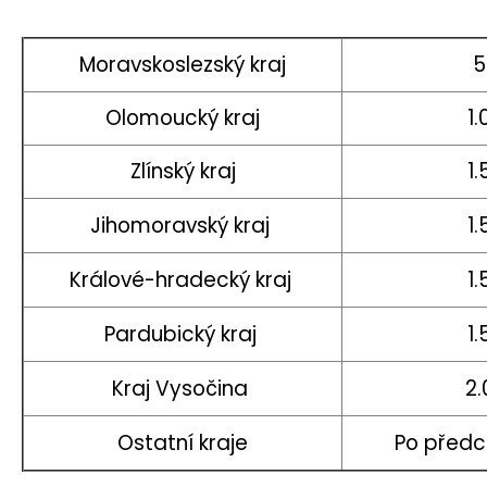
Moravskoslezský kraj
5
Olomoucký kraj
1
Zlínský kraj
1
Jihomoravský kraj
1
Králové-hradecký kraj
1
Pardubický kraj
1
Kraj Vysočina
2.
Ostatní kraje
Po předc