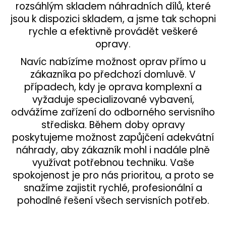
rozsáhlým skladem náhradních dílů, které
a
jsou k dispozici skladem, a jsme tak schopni
j
rychle a efektivně provádět veškeré
í
opravy.
t
Navíc nabízíme možnost oprav přímo u
?
zákazníka po předchozí domluvě. V
případech, kdy je oprava komplexní a
vyžaduje specializované vybavení,
odvážíme zařízení do odborného servisního
HLEDAT
střediska. Během doby opravy
poskytujeme možnost zapůjčení adekvátní
náhrady, aby zákazník mohl i nadále plně
D
využívat potřebnou techniku. Vaše
o
spokojenost je pro nás prioritou, a proto se
p
snažíme zajistit rychlé, profesionální a
o
pohodlné řešení všech servisních potřeb.
r
u