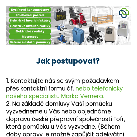
č
u
j
e
m
e
Jak postupovat?
1. Kontaktujte nás se svým požadavkem
přes kontaktní formulář,
nebo telefonicky
našeho specialistu Marka Vernera.
2. Na základě domluvy Vaší pomůcku
vyzvedneme u Vás nebo objednáme
dopravu české přepravní společnosti Fofr,
která pomůcku u Vás vyzvedne. (Během
doby opravy je možné zapůjčit adekvátní