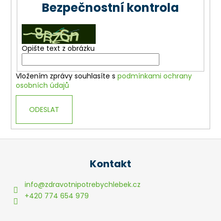
Bezpečnostní kontrola
Opište text z obrázku
Vložením zprávy souhlasíte s
podmínkami ochrany
osobních údajů
ODESLAT
Z
á
Kontakt
p
a
info
@
zdravotnipotrebychlebek.cz
t
+420 774 654 979
í