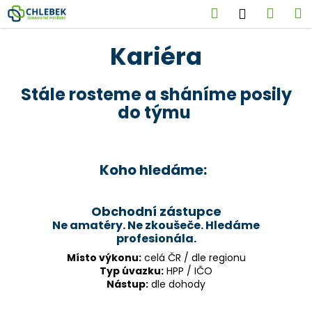
K
Přejít
Hledat
Náku
M
Přihlášen
na
o
obsah
Zpět
Zpět
košík
š
Kariéra
í
C
k
Stále rosteme a sháníme posily
o
do týmu
p
o
t
ř
Koho hledáme:
e
b
Obchodní zástupce
u
Ne amatéry. Ne zkoušeče. Hledáme
j
profesionála.
e
Místo výkonu:
celá ČR / dle regionu
t
Typ úvazku:
HPP / IČO
Nástup:
dle dohody
e
n