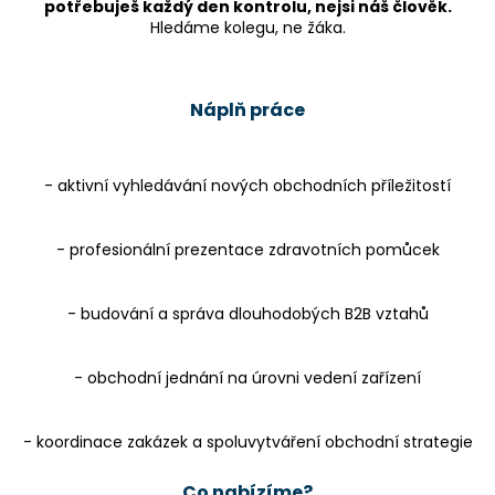
č
potřebuješ každý den kontrolu, nejsi náš člověk.
u
Hledáme kolegu, ne žáka.
j
e
m
Náplň práce
e
- aktivní vyhledávání nových obchodních příležitostí
- profesionální prezentace zdravotních pomůcek
- budování a správa dlouhodobých B2B vztahů
- obchodní jednání na úrovni vedení zařízení
- koordinace zakázek a spoluvytváření obchodní strategie
Co nabízíme?