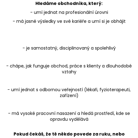
Hledáme obchodníka, který:
a
- umí jednat na profesionální úrovni
j
- má jasné výsledky ve své kariéře a umí si je obhájit
í
t
?
- je samostatný, disciplinovaný a spolehlivý
- chápe, jak funguje obchod, práce s klienty a dlouhodobé
HLEDAT
vztahy
- umí jednat s odbornou veřejností (lékaři, fyzioterapeuti,
zařízení)
D
o
p
- má vysoké pracovní nasazení a hledá prostředí, kde se
o
opravdu vydělává
r
u
Pokud čekáš, že tě někdo povede za ruku, nebo