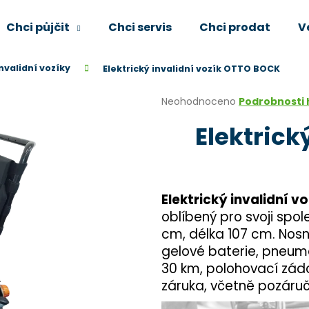
Chci půjčit
Chci servis
Chci prodat
V
invalidní vozíky
Elektrický invalidní vozík OTTO BOCK
Co potřebujete najít?
Průměrné
Neohodnoceno
Podrobnosti
hodnocení
Elektrick
produktu
HLEDAT
je
0,0
z
5
Doporučujeme
hvězdiček.
Elektrický invalidní 
oblíbený pro svoji spol
cm, délka 107 cm. Nosn
gelové baterie, pneumat
30 km, polohovací zádo
záruka, včetně pozáruč