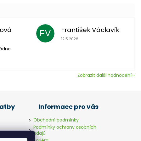
lová
František Václavík
FV
 je 5 z 5 hvězdiček.
Hodnocení obchodu je 5 z 5 hvězdič
12.5.2026
vládne
Zobrazit další hodnocení
latby
Informace pro vás
Obchodní podmínky
Podmínky ochrany osobních
údajů
Kariéra