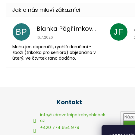
Blanka Pěgřímková
BP
JF
Hodnocení obchodu je 5 z 5 hvězdiček.
16.7.2026
Mohu jen doporučit, rychlé doručení -
zboží (tříkolka pro seniora) objednáno v
úterý, ve čtvrtek ráno dodáno.
Z
á
Kontakt
p
a
info
@
zdravotnipotrebychlebek.
t
cz
+420 774 654 979
í