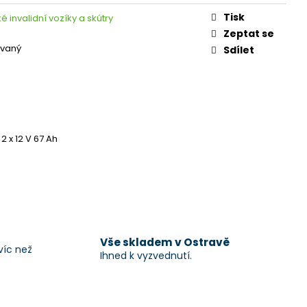
Tisk
ké invalidní vozíky a skútry
Zeptat se
vaný
Sdílet
2 x 12 V 67 Ah
Vše skladem v Ostravě
víc než
Ihned k vyzvednutí.