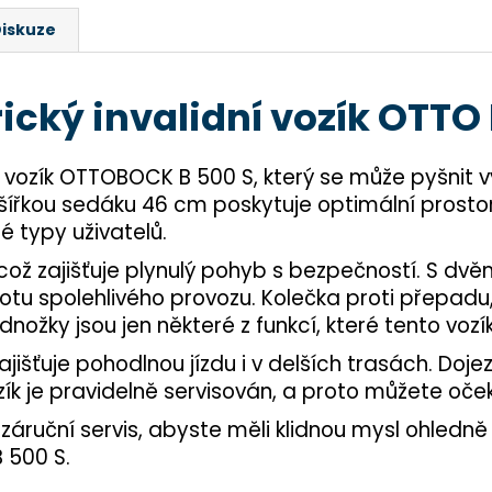
iskuze
rický invalidní vozík OTT
í vozík OTTOBOCK B 500 S, který se může pyšnit
a šířkou sedáku 46 cm poskytuje optimální prosto
é typy uživatelů.
což zajišťuje plynulý pohyb s bezpečností. S dvěm
 spolehlivého provozu. Kolečka proti přepadu, sv
žky jsou jen některé z funkcí, které tento vozík
jišťuje pohodlnou jízdu i v delších trasách. Do
vozík je pravidelně servisován, a proto můžete oč
áruční servis, abyste měli klidnou mysl ohledně
 500 S.