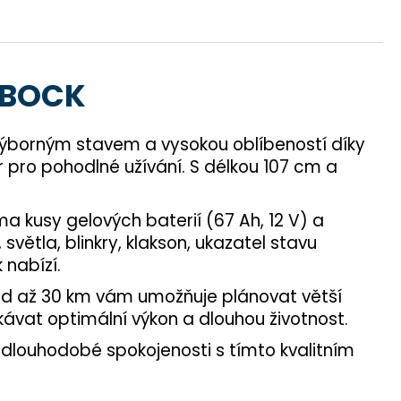
O BOCK
 výborným stavem a vysokou oblíbeností díky
r pro pohodlné užívání. S délkou 107 cm a
a kusy gelových baterií (67 Ah, 12 V) a
ětla, blinkry, klakson, ukazatel stavu
 nabízí.
jezd až 30 km vám umožňuje plánovat větší
ekávat optimální výkon a dlouhou životnost.
 dlouhodobé spokojenosti s tímto kvalitním