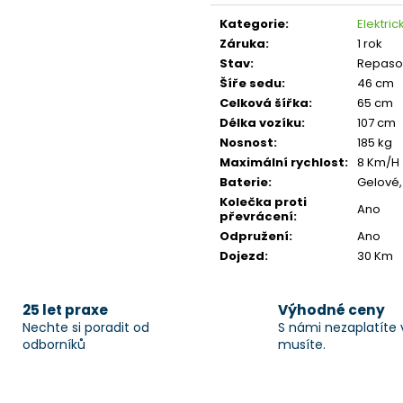
cena:
Kategorie
:
Elektric
Záruka
:
1 rok
Stav
:
Repaso
Šíře sedu
:
46 cm
Celková šířka
:
65 cm
Délka vozíku
:
107 cm
Nosnost
:
185 kg
Maximální rychlost
:
8 Km/H
Baterie
:
Gelové, 
Kolečka proti
Ano
převrácení
:
Odpružení
:
Ano
Dojezd
:
30 Km
25 let praxe
Výhodné ceny
Nechte si poradit od
S námi nezaplatíte 
odborníků
musíte.