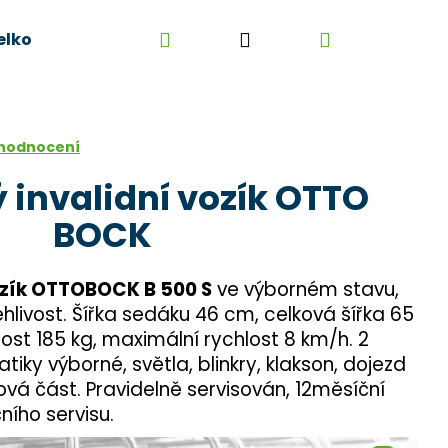
Hledat
Přihlášení
Nákupní
elkoobchod
Kontakt
Kariéra
Obchodní 
košík
 hodnocení
ý invalidní vozík OTTO
BOCK
vozík OTTOBOCK B 500 S
ve výborném stavu,
ehlivost. Šířka sedáku 46 cm, celková šířka 65
ost 185 kg, maximální rychlost 8 km/h. 2
iky výborné, světla, blinkry, klakson, dojezd
vá část. Pravidelně servisován, 12měsíční
ního servisu.