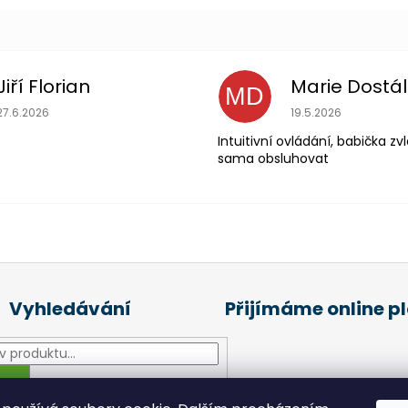
Jiří Florian
Marie Dostá
MD
Hodnocení obchodu je 5 z 5 hvězdiček.
Hodnocení obchodu
27.6.2026
19.5.2026
Intuitivní ovládání, babička z
sama obsluhovat
Vyhledávání
Přijímáme online p
HLEDAT