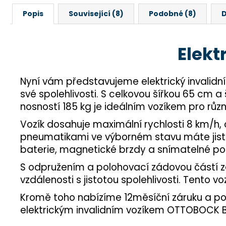
Popis
Související (8)
Podobné (8)
D
Elekt
Nyní vám představujeme elektrický invalidn
své spolehlivosti. S celkovou šířkou 65 cm 
nosností 185 kg je ideálním vozíkem pro různ
Vozík dosahuje maximální rychlosti 8 km/h, 
pneumatikami ve výborném stavu máte jistotu
baterie, magnetické brzdy a snímatelné podno
S odpružením a polohovací zádovou částí za
vzdálenosti s jistotou spolehlivosti. Tento 
Kromě toho nabízíme 12měsíční záruku a poz
elektrickým invalidním vozíkem OTTOBOCK B