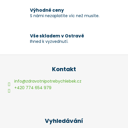
y
v
Výhodné ceny
ý
S námi nezaplatíte víc než musíte.
p
i
s
Vše skladem v Ostravě
u
Ihned k vyzvednutí.
Z
á
Kontakt
p
a
info
@
zdravotnipotrebychlebek.cz
t
+420 774 654 979
í
Vyhledávání