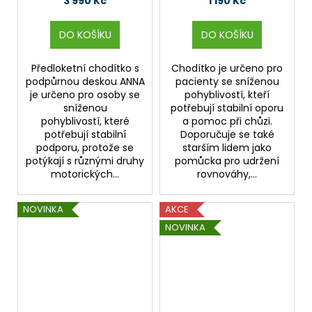
3 990 Kč
1 190 Kč
DO KOŠÍKU
DO KOŠÍKU
Předloketní chodítko s
Chodítko je určeno pro
podpůrnou deskou ANNA
pacienty se sníženou
je určeno pro osoby se
pohyblivostí, kteří
sníženou
potřebují stabilní oporu
pohyblivostí, které
a pomoc při chůzi.
potřebují stabilní
Doporučuje se také
podporu, protože se
starším lidem jako
potýkají s různými druhy
pomůcka pro udržení
motorických...
rovnováhy,...
NOVINKA
AKCE
NOVINKA