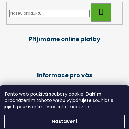
HLEDAT
Přijímáme online platby
Informace pro vás
Obchodní podmínky
Tento web používá soubory cookie. Dalším
Podmínky ochrany osobních údajů
procházením tohoto webu vyjadřujete souhlas s
Kariéra
jejich používáním.. Více informací
zde
.
Péče o klienty - Pedikúra
Nastavení
Vytvořil Shoptet