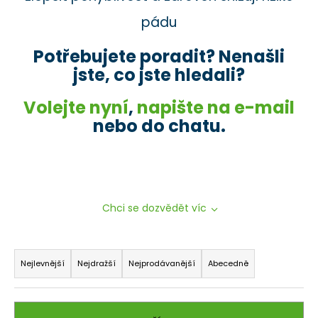
a
pádu
j
í
Potřebujete poradit? Nenašli
t
jste, co jste hledali?
?
Volejte nyní
,
napište na e-mail
nebo do chatu.
HLEDAT
Chci se dozvědět víc
D
o
Ř
p
a
Nejlevnější
Nejdražší
Nejprodávanější
Abecedně
o
z
r
e
u