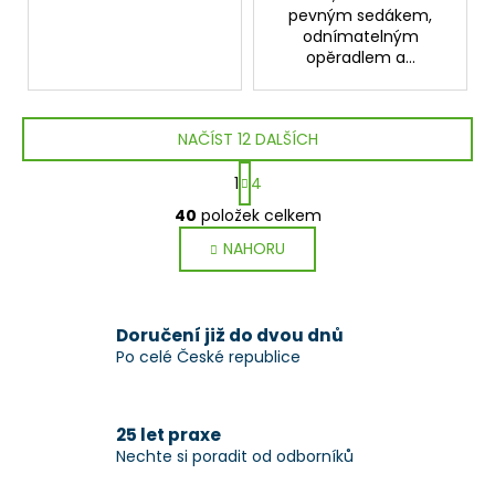
pevným sedákem,
odnímatelným
opěradlem a...
NAČÍST 12 DALŠÍCH
S
1
4
t
O
r
40
položek celkem
v
á
NAHORU
l
n
k
á
o
d
v
a
Doručení již do dvou dnů
á
c
Po celé České republice
n
í
í
p
r
25 let praxe
v
Nechte si poradit od odborníků
k