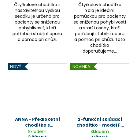
Čtyřkolové chodítko s
Čtyřkolové chodítko
nastavitelnou výškou
Yola je ideální
sedáku je určeno pro
pomůckou pro pacienty
pacienty se sníženou
se sníženou pohyblivostí
pohyblivostí, kteří
a starší osoby, kteří
potřebují stabilní oporu
potřebují stabilní oporu
a pomoc při chůzi.
a pomoc při chůzi. Toto
chodítko
doporučujeme...
NOVÝ
NOVINKA
ANNA - Předloketní
2-funkční skládací
chodítko s
chodítko - model FS
podpůrnou deskou
913L - stříbrné
Skladem
Skladem