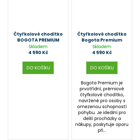
Čtyřkolové chodítko
Čtyřkolové chodítko
BOGOTA PREMIUM
Bogota Premium
Skladem
Skladem
4 590 Kč
4 590 Kč
DO KOŠÍKU
DO KOŠÍKU
Bogota Premium je
prvotřídní, prémiové
čtyřkolové chodítko,
navržené pro osoby s
omezenou schopností
pohybu. Je ideální pro
delší procházky a
nákupy, poskytuje oporu
při...