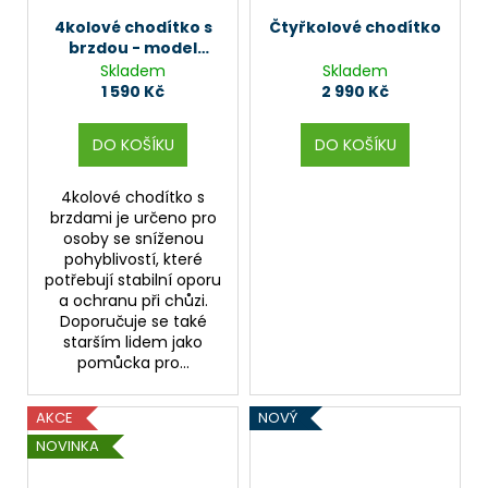
4kolové chodítko s
Čtyřkolové chodítko
brzdou - model
JMC-C 3223
Skladem
Skladem
1 590 Kč
2 990 Kč
DO KOŠÍKU
DO KOŠÍKU
4kolové chodítko s
brzdami je určeno pro
osoby se sníženou
pohyblivostí, které
potřebují stabilní oporu
a ochranu při chůzi.
Doporučuje se také
starším lidem jako
pomůcka pro...
AKCE
NOVÝ
NOVINKA