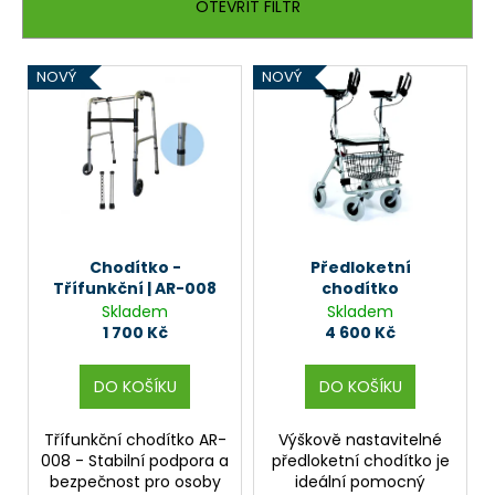
n
č
OTEVŘÍT FILTR
u
í
j
p
V
e
NOVÝ
NOVÝ
r
ý
m
o
e
p
d
i
u
s
k
p
t
r
ů
o
Chodítko -
Předloketní
Třífunkční | AR-008
chodítko
d
Skladem
Skladem
u
1 700 Kč
4 600 Kč
k
t
DO KOŠÍKU
DO KOŠÍKU
ů
Třífunkční chodítko AR-
Výškově nastavitelné
008 - Stabilní podpora a
předloketní chodítko je
bezpečnost pro osoby
ideální pomocný