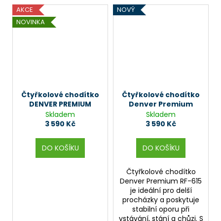
AKCE
NOVÝ
NOVINKA
Čtyřkolové chodítko
Čtyřkolové chodítko
DENVER PREMIUM
Denver Premium
Skladem
Skladem
3 590 Kč
3 590 Kč
DO KOŠÍKU
DO KOŠÍKU
Čtyřkolové chodítko
Denver Premium RF-615
je ideální pro delší
procházky a poskytuje
stabilní oporu při
vstávání, stání a chůzi. S