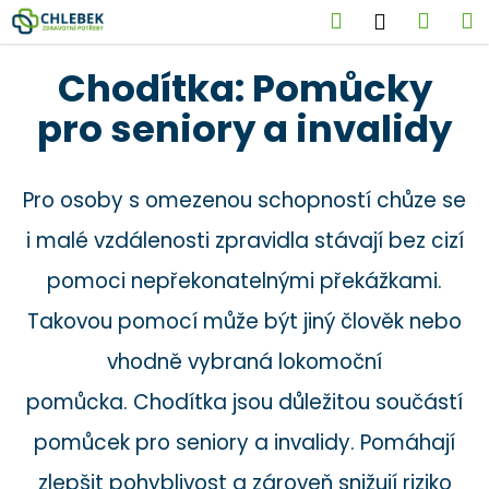
K
Přejít
Hledat
Náku
M
Přihlášen
na
o
obsah
Zpět
Zpět
košík
š
Chodítka: Pomůcky
í
C
pro seniory a invalidy
k
o
p
Pro osoby s omezenou schopností chůze se
o
t
i malé vzdálenosti zpravidla stávají bez cizí
ř
pomoci nepřekonatelnými překážkami.
e
b
Takovou pomocí může být jiný člověk nebo
u
vhodně vybraná lokomoční
j
e
pomůcka.
Chodítka jsou důležitou součástí
t
pomůcek pro seniory a invalidy. Pomáhají
e
zlepšit pohyblivost a zároveň snižují riziko
n