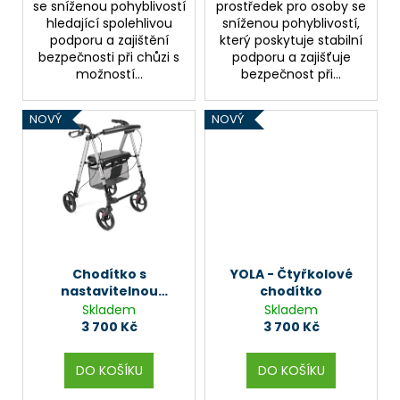
se sníženou pohyblivostí
prostředek pro osoby se
hledající spolehlivou
sníženou pohyblivostí,
podporu a zajištění
který poskytuje stabilní
bezpečnosti při chůzi s
podporu a zajišťuje
možností...
bezpečnost při...
NOVÝ
NOVÝ
Chodítko s
YOLA - Čtyřkolové
nastavitelnou
chodítko
výškou sedáku ALINA
Skladem
Skladem
3 700 Kč
3 700 Kč
DO KOŠÍKU
DO KOŠÍKU