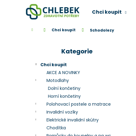
K
Přejít
na
o
Chci koupit
obsah
Zpět
Zpět
š
do
do
í
Domů
Chci koupit
Schodolezy
k
obchodu
obchodu
P
o
Kategorie
Přeskočit
s
kategorie
t
Chci koupit
r
AKCE A NOVINKY
a
Motodlahy
n
Dolní končetiny
n
Horní končetiny
í
Polohovací postele a matrace
p
Invalidní vozíky
a
Elektrické invalidní skútry
n
Chodítka
e
Pomůcky do koupelny a na wc