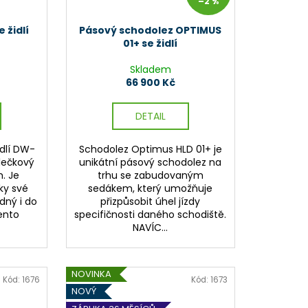
–2 %
 židlí
Pásový schodolez OPTIMUS
01+ se židlí
Skladem
66 900 Kč
DETAIL
idlí DW-
Schodolez Optimus HLD 01+ je
lečkový
unikátní pásový schodolez na
. Je
trhu se zabudovaným
ky své
sedákem, který umožňuje
dný i do
přizpůsobit úhel jízdy
ento
specifičnosti daného schodiště.
NAVÍC...
NOVINKA
Kód:
1676
Kód:
1673
NOVÝ