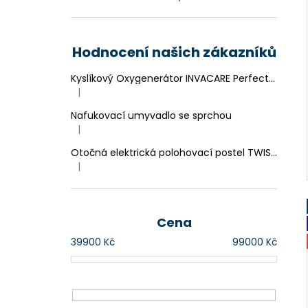
Hodnocení našich zákazníků
Kyslíkový Oxygenerátor INVACARE Perfecto 2
|
Hodnocení produktu je 4 z 5 hvězdiček.
Nafukovací umyvadlo se sprchou
|
Hodnocení produktu je 4 z 5 hvězdiček.
Otočná elektrická polohovací postel TWIST-SWING
|
Hodnocení produktu je 4 z 5 hvězdiček.
Cena
39900
Kč
99000
Kč