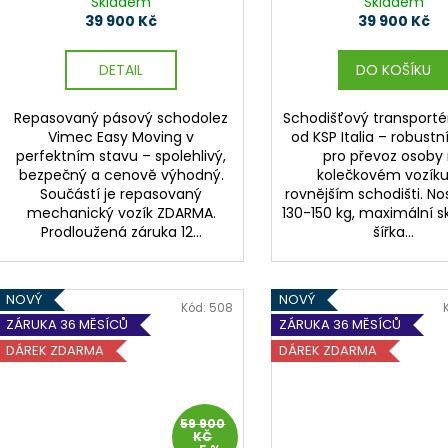
Skladem
Skladem
t
39 900 Kč
39 900 Kč
ů
DETAIL
DO KOŠÍKU
Repasovaný pásový schodolez
Schodišťový transporté
Vimec Easy Moving v
od KSP Italia – robustn
perfektním stavu – spolehlivý,
pro převoz osoby
bezpečný a cenově výhodný.
kolečkovém vozíku
Součástí je repasovaný
rovnějším schodišti. No
mechanický vozík ZDARMA.
130-150 kg, maximální sk
Prodloužená záruka 12...
šířka...
NOVÝ
NOVÝ
Kód:
508
ZÁRUKA 36 MĚSÍCŮ
ZÁRUKA 36 MĚSÍCŮ
DÁREK ZDARMA
DÁREK ZDARMA
59 900
KČ