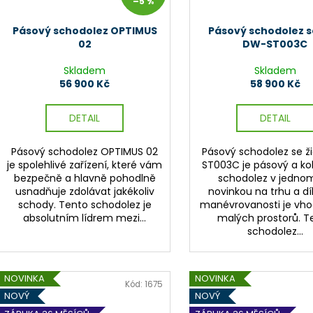
–5 %
Pásový schodolez OPTIMUS
Pásový schodolez se
02
DW-ST003C
Skladem
Skladem
56 900 Kč
58 900 Kč
DETAIL
DETAIL
Pásový schodolez OPTIMUS 02
Pásový schodolez se ž
je spolehlivé zařízení, které vám
ST003C je pásový a ko
bezpečně a hlavně pohodlně
schodolez v jednom
usnadňuje zdolávat jakékoliv
novinkou na trhu a dí
schody. Tento schodolez je
manévrovanosti je vho
absolutním lídrem mezi...
malých prostorů. T
schodolez...
NOVINKA
NOVINKA
Kód:
1675
NOVÝ
NOVÝ