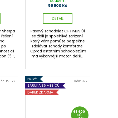
Skladem
56 900 Kč
DETAIL
r Sherpa
Pásový schodolez OPTIMUS 01
í řešení
se židlí je spolehlivé zařízení,
 na
který vám pomůže bezpečně
 po
zdolávat schody komfortně.
snost až
Oproti ostatním schodolezům
lon 35 °,
má výkonnější motor, delší...
NOVÝ
Kód:
PR022
Kód:
927
ZÁRUKA 36 MĚSÍCŮ
DÁREK ZDARMA
68 900
KČ