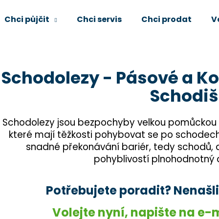
Chci půjčit
Chci servis
Chci prodat
V
Co potřebujete najít?
Schodolezy - Pásové a K
Schodiš
HLEDAT
Schodolezy jsou bezpochyby velkou pomůckou 
Doporučujeme
které mají těžkosti pohybovat se po schodech.
snadné překonávání bariér, tedy schodů,
pohyblivostí plnohodnotný a
Potřebujete poradit? Nenašli j
Volejte nyní,
napište na e-