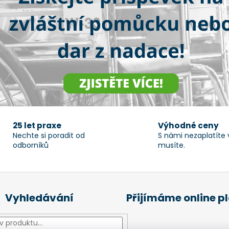
k
y
v
ý
p
i
s
u
25 let praxe
Výhodné ceny
Nechte si poradit od
S námi nezaplatíte 
odborníků
musíte.
Vyhledávání
Přijímáme online p