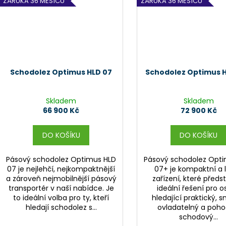
ZÁRUKA 36 MĚSÍCŮ
ZÁRUKA 36 MĚSÍCŮ
Schodolez Optimus HLD 07
Schodolez Optimus 
Skladem
Skladem
66 900 Kč
72 900 Kč
DO KOŠÍKU
DO KOŠÍKU
Pásový schodolez Optimus HLD
Pásový schodolez Opt
07 je nejlehčí, nejkompaktnější
07+ je kompaktní a 
a zároveň nejmobilnější pásový
zařízení, které předs
transportér v naší nabídce. Je
ideální řešení pro 
to ideální volba pro ty, kteří
hledající praktický, 
hledají schodolez s...
ovladatelný a poho
schodový...