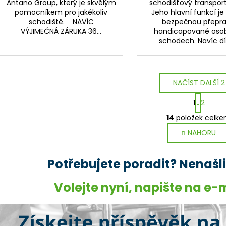
Antano Group, který je skvělým
schodišťový transport
pomocníkem pro jakékoliv
Jeho hlavní funkcí je z
schodiště. NAVÍC
bezpečnou přepr
VÝJIMEČNÁ ZÁRUKA 36...
handicapované oso
schodech. Navíc dík
NAČÍST DALŠÍ 2
S
1
2
t
O
r
14
položek celk
v
á
NAHORU
l
n
k
á
o
d
Potřebujete poradit? Nenašli j
v
a
á
c
n
Volejte nyní,
napište na e-
í
í
p
r
v