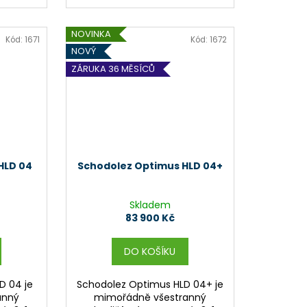
NOVINKA
Kód:
1671
Kód:
1672
NOVÝ
ZÁRUKA 36 MĚSÍCŮ
HLD 04
Schodolez Optimus HLD 04+
Skladem
83 900 Kč
DO KOŠÍKU
D 04 je
Schodolez Optimus HLD 04+ je
anný
mimořádně všestranný