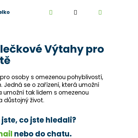
Hledat
Přihlášení
Nákupní
elkoobchod
Kontakt
Kariéra
Obchodní 
košík
olečkové Výtahy pro
tě
pro osoby s omezenou pohyblivostí,
 Jedná se o zařízení, která umožní
 a umožní tak lidem s omezenou
 důstojný život.
ste, co jste hledali?
mail
nebo do chatu.