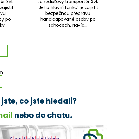
ér 3v1.
schodišťový transportér 3v1.
ajistit
Jeho hlavní funkcí je zajistit
avu
bezpečnou přepravu
by po
handicapované osoby po
y...
schodech. Navíc...
em
ste, co jste hledali?
mail
nebo do chatu.