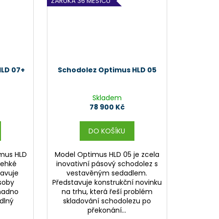
ZÁRUKA 36 MĚSÍCŮ
HLD 07+
Schodolez Optimus HLD 05
Skladem
78 900 Kč
DO KOŠÍKU
imus HLD
Model Optimus HLD 05 je zcela
lehké
inovativní pásový schodolez s
tavuje
vestavěným sedadlem.
osoby
Představuje konstrukční novinku
snadno
na trhu, která řeší problém
dlný
skladování schodolezu po
překonání...