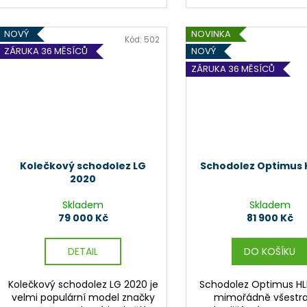
NOVÝ
NOVINKA
Kód:
502
ZÁRUKA 36 MĚSÍCŮ
NOVÝ
ZÁRUKA 36 MĚSÍCŮ
Kolečkový schodolez LG
Schodolez Optimus 
2020
Skladem
Skladem
79 000 Kč
81 900 Kč
DETAIL
DO KOŠÍKU
Kolečkový schodolez LG 2020 je
Schodolez Optimus HL
velmi populární model značky
mimořádně všestr