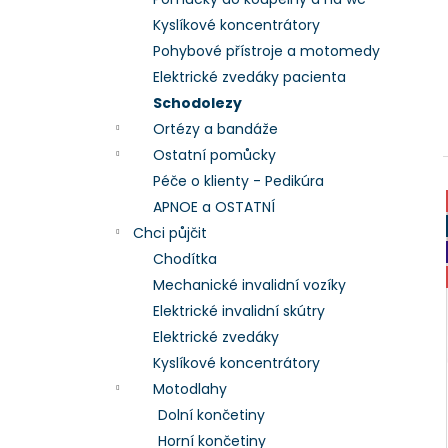
l
Kyslíkové koncentrátory
Pohybové přístroje a motomedy
Elektrické zvedáky pacienta
Schodolezy
Ortézy a bandáže
Ostatní pomůcky
Péče o klienty - Pedikúra
APNOE a OSTATNÍ
Chci půjčit
Chodítka
Mechanické invalidní vozíky
Elektrické invalidní skútry
Elektrické zvedáky
Kyslíkové koncentrátory
Motodlahy
Dolní končetiny
Horní končetiny