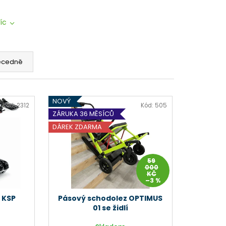
íc
ecedně
NOVÝ
Kód:
2312
Kód:
505
ZÁRUKA 36 MĚSÍCŮ
DÁREK ZDARMA
59
000
KČ
–3 %
 KSP
Pásový schodolez OPTIMUS
01 se židlí