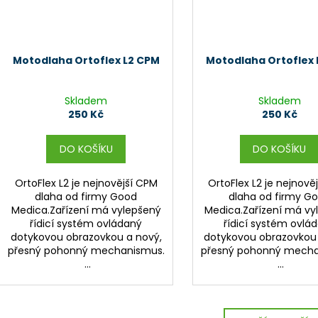
Motodlaha Ortoflex L2 CPM
Motodlaha Ortoflex 
Skladem
Skladem
250 Kč
250 Kč
DO KOŠÍKU
DO KOŠÍKU
OrtoFlex L2 je nejnovější CPM
OrtoFlex L2 je nejnově
dlaha od firmy Good
dlaha od firmy G
Medica.Zařízení má vylepšený
Medica.Zařízení má vy
řídicí systém ovládaný
řídicí systém ovlá
dotykovou obrazovkou a nový,
dotykovou obrazovkou 
přesný pohonný mechanismus.
přesný pohonný mecha
...
...