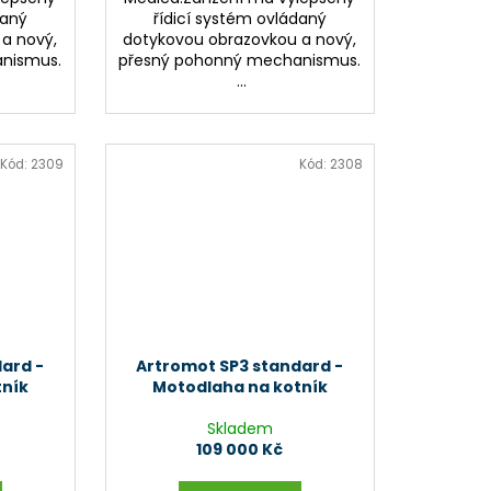
daný
řídicí systém ovládaný
a nový,
dotykovou obrazovkou a nový,
nismus.
přesný pohonný mechanismus.
...
Kód:
2309
Kód:
2308
ard -
Artromot SP3 standard -
tník
Motodlaha na kotník
Skladem
109 000 Kč