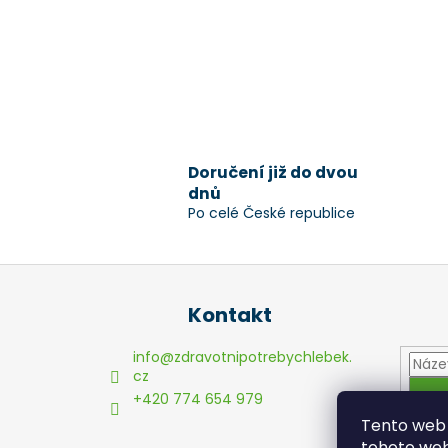
Doručení již do dvou
dnů
Po celé České republice
Z
á
Kontakt
p
a
info
@
zdravotnipotrebychlebek.
t
cz
+420 774 654 979
í
Tento web 
tohoto webu