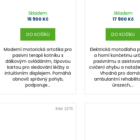
Skladem
Skladem
15 900 Kč
17 900 Kč
DO KOŠÍKU
DO KOŠÍKU
Moderní motorická ortotika pro
Elektrická motodlaha p
pasivní terapii kotníku s
a horní končetinu ur
dálkovým ovládáním, čipovou
pasivnímu a asisto
kartou pro sledování léčby a
cvičení ohybu a nataže
intuitivním displejem. Pomáhá
Vhodná pro domác
obnovit správný pohyb,
ambulantní rehabilit
podporuje...
úrazech,...
Kód:
2273