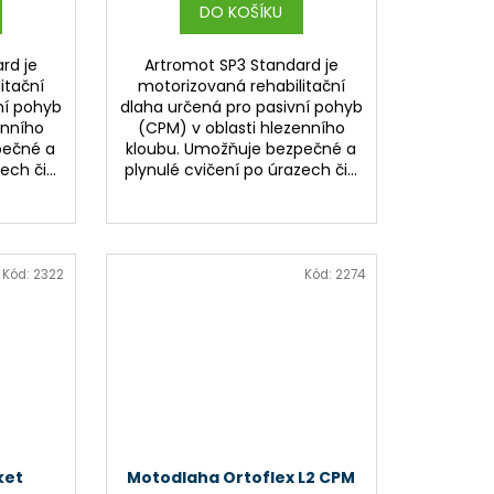
DO KOŠÍKU
rd je
Artromot SP3 Standard je
itační
motorizovaná rehabilitační
ní pohyb
dlaha určená pro pasivní pohyb
enního
(CPM) v oblasti hlezenního
pečné a
kloubu. Umožňuje bezpečné a
ch či...
plynulé cvičení po úrazech či...
Kód:
2322
Kód:
2274
ket
Motodlaha Ortoflex L2 CPM