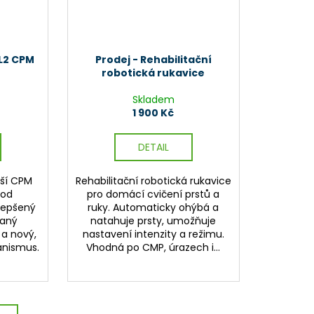
L2 CPM
Prodej - Rehabilitační
robotická rukavice
Skladem
1 900 Kč
DETAIL
jší CPM
Rehabilitační robotická rukavice
ood
pro domácí cvičení prstů a
lepšený
ruky. Automaticky ohýbá a
daný
natahuje prsty, umožňuje
a nový,
nastavení intenzity a režimu.
nismus.
Vhodná po CMP, úrazech i...