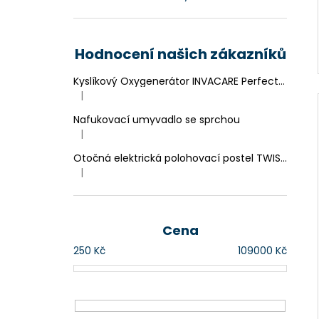
Hodnocení našich zákazníků
Kyslíkový Oxygenerátor INVACARE Perfecto 2
|
Hodnocení produktu je 4 z 5 hvězdiček.
Nafukovací umyvadlo se sprchou
|
Hodnocení produktu je 4 z 5 hvězdiček.
Otočná elektrická polohovací postel TWIST-SWING
|
Hodnocení produktu je 4 z 5 hvězdiček.
Cena
250
Kč
109000
Kč