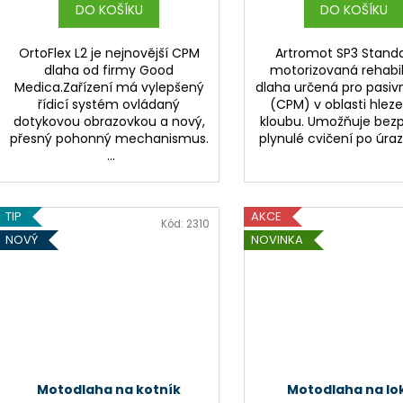
DO KOŠÍKU
DO KOŠÍKU
OrtoFlex L2 je nejnovější CPM
Artromot SP3 Standa
dlaha od firmy Good
motorizovaná rehabil
Medica.Zařízení má vylepšený
dlaha určená pro pasiv
řídicí systém ovládaný
(CPM) v oblasti hlez
dotykovou obrazovkou a nový,
kloubu. Umožňuje bez
přesný pohonný mechanismus.
plynulé cvičení po úraze
...
TIP
AKCE
Kód:
2310
NOVÝ
NOVINKA
Motodlaha na kotník
Motodlaha na lo