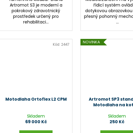
Artromot S3 je moderní a
řídicí systém ovlá
pokrokový zdravotnický
dotykovou obrazovkou 
prostředek určený pro
přesný pohonný mecha
rehabilitaci...
...
NOVINKA
Kód:
2447
Motodlaha Ortoflex L2 CPM
Artromot SP3 stand
Motodlaha na ko
Skladem
Skladem
69 000 Kč
250 Kč