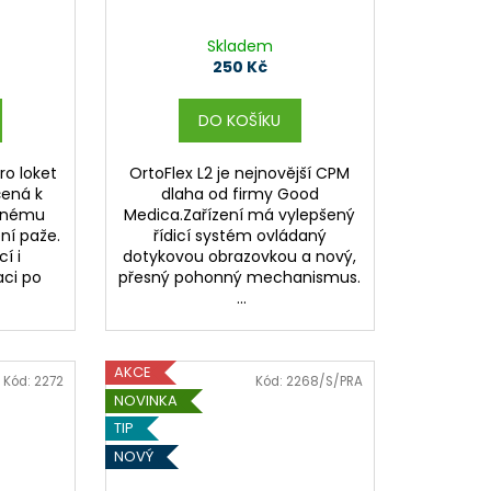
Skladem
250 Kč
DO KOŠÍKU
ro loket
OrtoFlex L2 je nejnovější CPM
čená k
dlaha od firmy Good
vanému
Medica.Zařízení má vylepšený
ní paže.
řídicí systém ovládaný
í i
dotykovou obrazovkou a nový,
aci po
přesný pohonný mechanismus.
...
AKCE
Kód:
2272
Kód:
2268/S/PRA
NOVINKA
TIP
NOVÝ