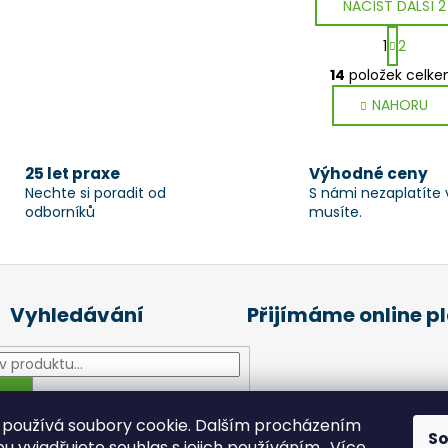
NAČÍST DALŠÍ 2
S
1
2
t
O
r
14
položek celk
v
á
NAHORU
l
n
k
á
o
d
v
a
25 let praxe
Výhodné ceny
á
Nechte si poradit od
S námi nezaplatíte 
c
n
odborníků
musíte.
í
í
p
r
v
k
Vyhledávání
Přijímáme online p
y
v
ý
p
HLEDAT
i
používá soubory cookie. Dalším procházením
s
S
 vyjadřujete souhlas s jejich používáním.. Více