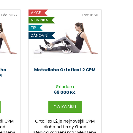
AKCE
Kód:
2327
Kód:
1660
NOVINKA
TIP
ZÁNOVNÍ
aha
Motodlaha Ortoflex L2 CPM
M
Skladem
69 000 Kč
DO KOŠÍKU
jší CPM
OrtoFlex L2 je nejnovější CPM
ood
dlaha od firmy Good
lepšený
Medica.Zařízení má vylepšený