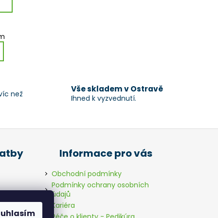
em
Vše skladem v Ostravě
víc než
Ihned k vyzvednutí.
latby
Informace pro vás
Obchodní podmínky
Podmínky ochrany osobních
údajů
Kariéra
ouhlasím
Péče o klienty - Pedikúra