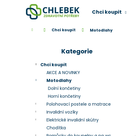
K
Přejít
na
o
Chci koupit
obsah
Zpět
Zpět
š
do
do
í
Domů
Chci koupit
Motodlahy
k
obchodu
obchodu
P
o
Kategorie
Přeskočit
s
kategorie
t
Chci koupit
r
AKCE A NOVINKY
a
Motodlahy
n
Dolní končetiny
n
Horní končetiny
í
Polohovací postele a matrace
p
Invalidní vozíky
a
Elektrické invalidní skútry
n
Chodítka
e
Pomůcky do koupelny a na wc