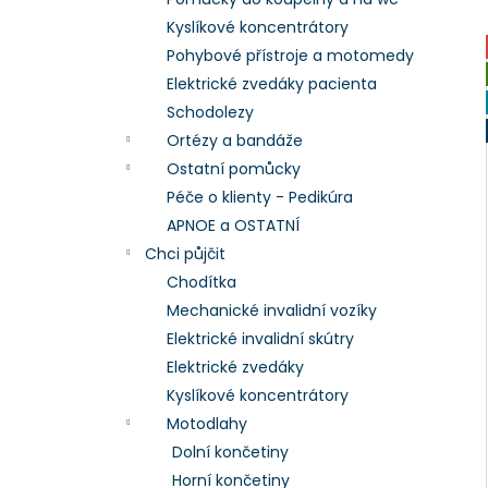
l
Kyslíkové koncentrátory
Pohybové přístroje a motomedy
Elektrické zvedáky pacienta
Schodolezy
Ortézy a bandáže
Ostatní pomůcky
Péče o klienty - Pedikúra
APNOE a OSTATNÍ
Chci půjčit
Chodítka
Mechanické invalidní vozíky
Elektrické invalidní skútry
Elektrické zvedáky
Kyslíkové koncentrátory
Motodlahy
Dolní končetiny
Horní končetiny