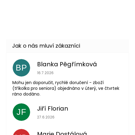
Blanka Pěgřímková
BP
Hodnocení obchodu je 5 z 5 hvězdiček.
16.7.2026
Mohu jen doporučit, rychlé doručení - zboží
(tříkolka pro seniora) objednáno v úterý, ve čtvrtek
ráno dodáno.
Jiří Florian
JF
Hodnocení obchodu je 5 z 5 hvězdiček.
27.6.2026
Marie Dostálová