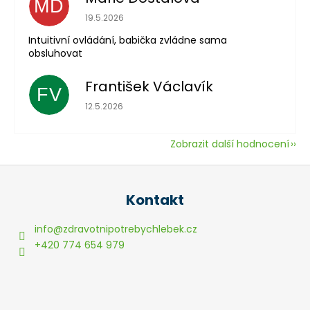
MD
Hodnocení obchodu je 5 z 5 hvězdiček.
19.5.2026
Intuitivní ovládání, babička zvládne sama
obsluhovat
František Václavík
FV
Hodnocení obchodu je 5 z 5 hvězdiček.
12.5.2026
Zobrazit další hodnocení
Z
á
Kontakt
p
a
info
@
zdravotnipotrebychlebek.cz
t
+420 774 654 979
í