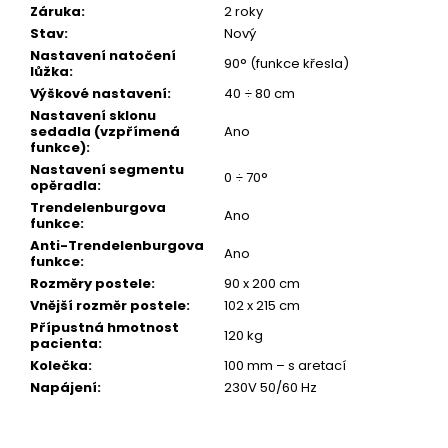
Záruka
:
2 roky
Stav
:
Nový
Nastavení natočení
90° (funkce křesla)
lůžka
:
Výškové nastavení
:
40 ÷ 80 cm
Nastavení sklonu
sedadla (vzpřímená
Ano
funkce)
:
Nastavení segmentu
0 ÷ 70°
opěradla
:
Trendelenburgova
Ano
funkce
:
Anti-Trendelenburgova
Ano
funkce
:
Rozměry postele
:
90 x 200 cm
Vnější rozměr postele
:
102 x 215 cm
Přípustná hmotnost
120 kg
pacienta
:
Kolečka
:
100 mm – s aretací
Napájení
:
230V 50/60 Hz