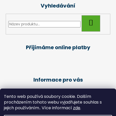
Vyhledávání
HLEDAT
Přijímáme online platby
Informace pro vás
Obchodní podmínky
Tento web používá soubory cookie. Dalším
Podmínky ochrany osobních údajů
procházením tohoto webu vyjadřujete souhlas s
Kariéra
jejich používáním.. Více informací
zde
.
Péče o klienty - Pedikúra