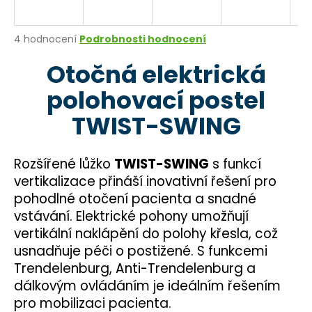
a
j
Průměrné
4 hodnocení
Podrobnosti hodnocení
í
hodnocení
Otočná elektrická
produktu
t
je
?
polohovací postel
4,5
z
TWIST-SWING
5
hvězdiček.
Rozšířené lůžko
TWIST-SWING
s funkcí
HLEDAT
vertikalizace přináší inovativní řešení pro
pohodlné otočení pacienta a snadné
vstávání. Elektrické pohony umožňují
D
vertikální naklápění do polohy křesla, což
o
usnadňuje péči o postižené. S funkcemi
p
o
Trendelenburg, Anti-Trendelenburg a
r
dálkovým ovládáním je ideálním řešením
u
pro mobilizaci pacienta.