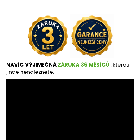
č
u
j
e
m
e
NAVÍC VÝJIMEČNÁ
ZÁRUKA 36 MĚSÍCŮ
, kterou
jinde nenaleznete.