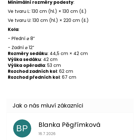
Minimální rozměry podesty
:
Ve tvaru L: 130 cm (hl.) × 130 cm (š.)
Ve tvaru U: 130 cm (hl.) × 220 cm (š.)
Kola
:
- Přední ⌀ 8”
- Zadní ⌀ 12”
Rozměry sedáku
: 44,5 cm × 42 cm
Výška sedáku
: 42 cm
Výška opěradla
: 53 cm
Rozchod zadních kol
: 62 cm
Rozchod předních kol
: 67 cm
Blanka Pěgřímková
BP
Hodnocení obchodu je 5 z 5 hvězdiček.
16.7.2026