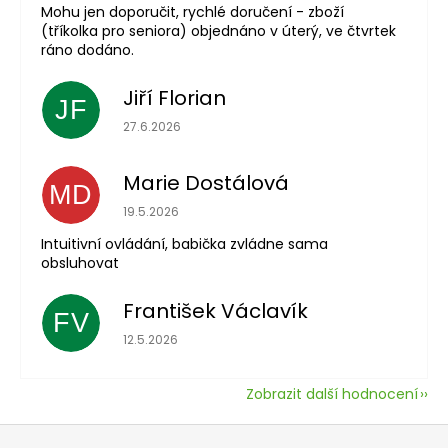
Mohu jen doporučit, rychlé doručení - zboží
(tříkolka pro seniora) objednáno v úterý, ve čtvrtek
ráno dodáno.
Jiří Florian
JF
Hodnocení obchodu je 5 z 5 hvězdiček.
27.6.2026
Marie Dostálová
MD
Hodnocení obchodu je 5 z 5 hvězdiček.
19.5.2026
Intuitivní ovládání, babička zvládne sama
obsluhovat
František Václavík
FV
Hodnocení obchodu je 5 z 5 hvězdiček.
12.5.2026
Zobrazit další hodnocení
Z