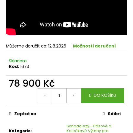
Můžeme doručit do:
12.8.2026
Možnosti doručení
Skladem
Kód:
1673
78 900 Kč
Měrná
DO KOŠÍKU
cena:
Zeptat se
Sdílet
Schodolezy - Pásové a
Kategorie
:
Kolečkové Výtahy pro