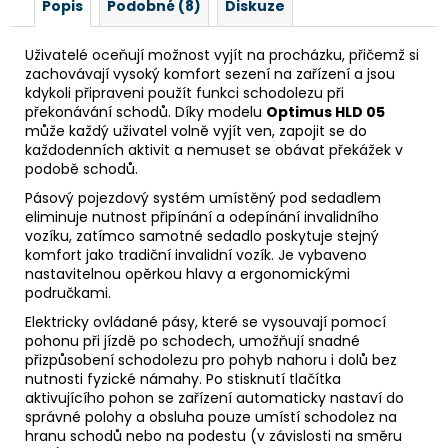
Popis
Podobné (8)
Diskuze
Uživatelé oceňují možnost vyjít na procházku, přičemž si
zachovávají vysoký komfort sezení na zařízení a jsou
kdykoli připraveni použít funkci schodolezu při
překonávání schodů. Díky modelu
Optimus HLD 05
může každý uživatel volně vyjít ven, zapojit se do
každodenních aktivit a nemuset se obávat překážek v
podobě schodů.
Pásový pojezdový systém umístěný pod sedadlem
eliminuje nutnost připínání a odepínání invalidního
vozíku, zatímco samotné sedadlo poskytuje stejný
komfort jako tradiční invalidní vozík. Je vybaveno
nastavitelnou opěrkou hlavy a ergonomickými
područkami.
Elektricky ovládané pásy, které se vysouvají pomocí
pohonu při jízdě po schodech, umožňují snadné
přizpůsobení schodolezu pro pohyb nahoru i dolů bez
nutnosti fyzické námahy. Po stisknutí tlačítka
aktivujícího pohon se zařízení automaticky nastaví do
správné polohy a obsluha pouze umístí schodolez na
hranu schodů nebo na podestu (v závislosti na směru