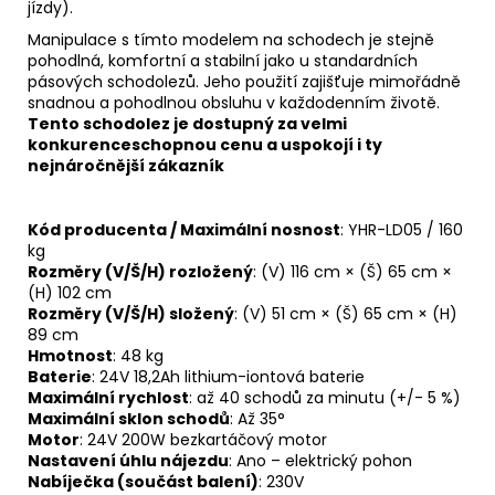
jízdy).
Manipulace s tímto modelem na schodech je stejně
pohodlná, komfortní a stabilní jako u standardních
pásových schodolezů. Jeho použití zajišťuje mimořádně
snadnou a pohodlnou obsluhu v každodenním životě.
Tento schodolez je dostupný za velmi
konkurenceschopnou cenu a uspokojí i ty
nejnáročnější zákazník
Kód producenta / Maximální nosnost
: YHR-LD05 / 160
kg
Rozměry (V/Š/H) rozložený
: (V) 116 cm × (Š) 65 cm ×
(H) 102 cm
Rozměry (V/Š/H) složený
: (V) 51 cm × (Š) 65 cm × (H)
89 cm
Hmotnost
: 48 kg
Baterie
: 24V 18,2Ah lithium-iontová baterie
Maximální rychlost
: až 40 schodů za minutu (+/- 5 %)
Maximální sklon schodů
: Až 35°
Motor
: 24V 200W bezkartáčový motor
Nastavení úhlu nájezdu
: Ano – elektrický pohon
Nabíječka (součást balení)
: 230V