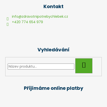
á
Kontakt
p
a
info
@
zdravotnipotrebychlebek.cz
t
+420 774 654 979
í
Vyhledávání
HLEDAT
Přijímáme online platby