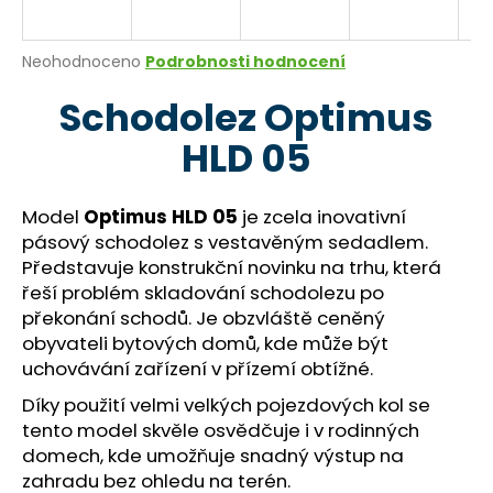
a
j
Průměrné
Neohodnoceno
Podrobnosti hodnocení
í
hodnocení
Schodolez Optimus
produktu
t
je
?
HLD 05
0,0
z
5
hvězdiček.
Model
Optimus HLD 05
je zcela inovativní
pásový schodolez s vestavěným sedadlem.
HLEDAT
Představuje konstrukční novinku na trhu, která
řeší problém skladování schodolezu po
překonání schodů. Je obzvláště ceněný
obyvateli bytových domů, kde může být
D
uchovávání zařízení v přízemí obtížné.
o
p
Díky použití velmi velkých pojezdových kol se
o
tento model skvěle osvědčuje i v rodinných
r
domech, kde umožňuje snadný výstup na
u
zahradu bez ohledu na terén.