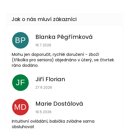
Blanka Pěgřímková
BP
Hodnocení obchodu je 5 z 5 hvězdiček.
16.7.2026
Mohu jen doporučit, rychlé doručení - zboží
(tříkolka pro seniora) objednáno v úterý, ve čtvrtek
ráno dodáno.
Jiří Florian
JF
Hodnocení obchodu je 5 z 5 hvězdiček.
27.6.2026
Marie Dostálová
MD
Hodnocení obchodu je 5 z 5 hvězdiček.
19.5.2026
Intuitivní ovládání, babička zvládne sama
obsluhovat