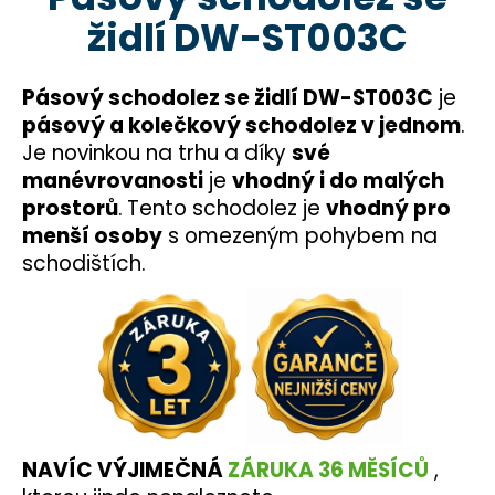
je
a
židlí DW-ST003C
5,0
z
j
5
í
hvězdiček.
Pásový schodolez se židlí DW-ST003C
je
t
pásový a kolečkový schodolez v jednom
.
?
Je novinkou na trhu a díky
své
manévrovanosti
je
vhodný i do malých
prostorů
.
Tento schodolez je
vhodný pro
menší osoby
s omezeným pohybem na
HLEDAT
schodištích.
D
o
p
o
r
NAVÍC VÝJIMEČNÁ
ZÁRUKA 36 MĚSÍCŮ
,
u