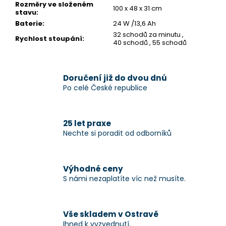
Rozměry ve složeném
100 x 48 x 31 cm
stavu
:
Baterie
:
24 W /13,6 Ah
32 schodů za minutu ,
Rychlost stoupání
:
40 schodů , 55 schodů
Doručení již do dvou dnů
Po celé České republice
25 let praxe
Nechte si poradit od odborníků
Výhodné ceny
S námi nezaplatíte víc než musíte.
Vše skladem v Ostravě
Ihned k vyzvednutí.