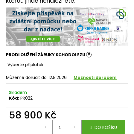
kterou jinde nenaleznete.
č
u
j
e
m
e
PRODLOUŽENÍ ZÁRUKY SCHODOLEZU
?
Můžeme doručit do:
12.8.2026
Možnosti doručení
Skladem
Kód:
PR022
58 900 Kč
Měrná
DO KOŠÍKU
cena: