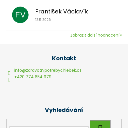
František Václavík
FV
Hodnocení obchodu je 5 z 5 hvězdiček.
12.5.2026
Zobrazit další hodnocení
Z
á
Kontakt
p
a
info
@
zdravotnipotrebychlebek.cz
t
+420 774 654 979
í
Vyhledávání