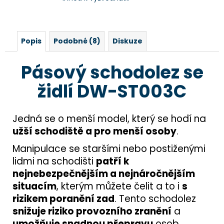
Popis
Podobné (8)
Diskuze
Pásový schodolez se
židlí DW-ST003C
Jedná se o menší model, který se hodí na
užší schodiště a pro menší osoby
.
Manipulace se staršími nebo postiženými
lidmi na schodišti
patří k
nejnebezpečnějším a nejnáročnějším
situacím
, kterým můžete čelit a to i
s
rizikem poranění zad
. Tento schodolez
snižuje riziko provozního zranění
a
umožňuje snadnou přepravu
osob