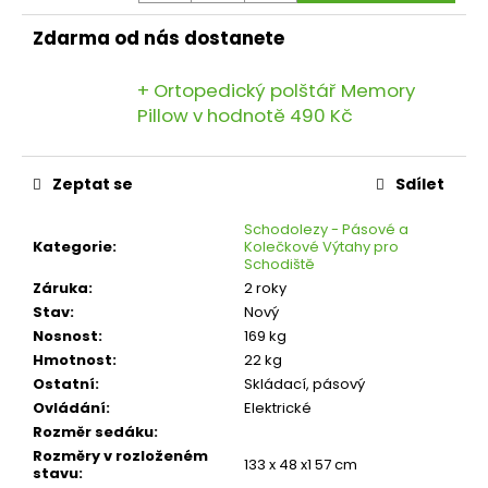
Zdarma od nás dostanete
+ Ortopedický polštář Memory
Pillow
v hodnotě 490 Kč
Zeptat se
Sdílet
Schodolezy - Pásové a
Kategorie
:
Kolečkové Výtahy pro
Schodiště
Záruka
:
2 roky
Stav
:
Nový
Nosnost
:
169 kg
Hmotnost
:
22 kg
Ostatní
:
Skládací, pásový
Ovládání
:
Elektrické
Rozměr sedáku
:
Rozměry v rozloženém
133 x 48 x1 57 cm
stavu
: