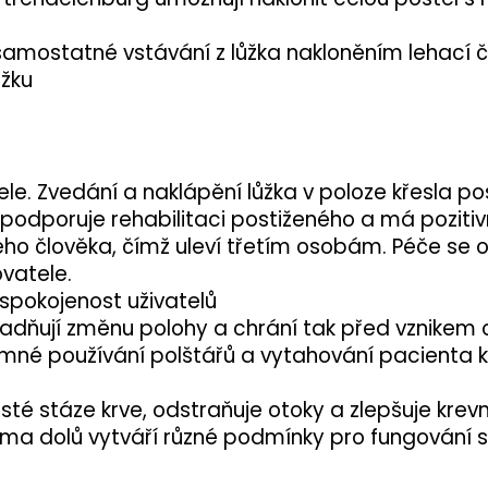
amostatné vstávání z lůžka nakloněním lehací č
ůžku
e. Zvedání a naklápění lůžka v poloze křesla po
odporuje rehabilitaci postiženého a má pozitivní
ého člověka, čímž uleví třetím osobám. Péče se
vatele.
spokojenost uživatelů
nadňují změnu polohy a chrání tak před vznikem o
mné používání polštářů a vytahování pacienta k či
té stáze krve, odstraňuje otoky a zlepšuje krevn
ama dolů vytváří různé podmínky pro fungování 