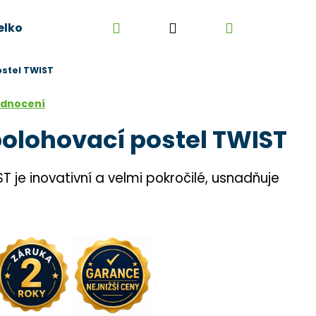
Hledat
Přihlášení
Nákupní
elkoobchod
Kontakt
Kariéra
Obchodní 
ostel TWIST
košík
odnocení
polohovací postel TWIST
ST je inovativní a velmi pokročilé, usnadňuje