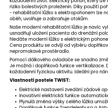
každodenní život. Elektrický pohon, který 
riziko bolestivých proleženin. Díky použití 
- rehabilitační lůžko s elektropohonem lze 
oběh, uvolňuje a zabraňuje otokům.
Naše moderní rehabilitační lůžko je navíc 
usnadňují uložení pacienta do drenážní pol
hledáte moderní lůžko s elektrickým pohone
Cena produktu se odvíjí od výběru doplňkov
nepromokavé prostěradlo.
Pomocí dálkového ovladače se snadno změní
Je možná i doplňková funkce vertikalizace. 
každodenní fyzickou aktivitu. Ideální pro nár
Vlastnosti postele TWIST:
Elektrické nastavení zvedání zádové op
Inovativní elektrická funkce automatic
Plynulá změna výšky celého lůžka umožň
Doplňkové funkce Trendelenburg a Anty