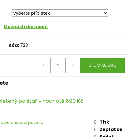
Možnosti doručení
Kód:
723
DO KOŠÍKU
ete
pletený polštář
v hodnotě 690 Kč
Tisk
cké polohovací postele
Zeptat se
Sdílet