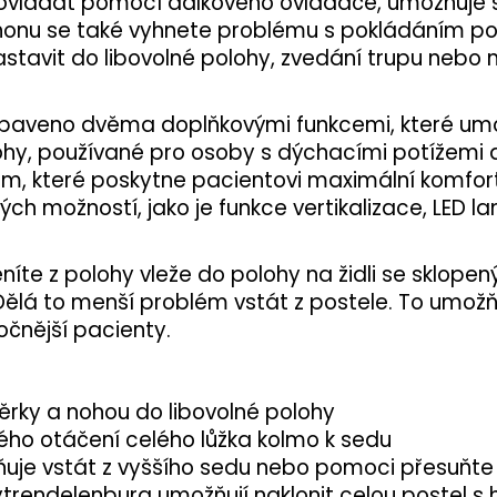
lze ovládat pomocí dálkového ovladače, umožňuje
pohonu se také vyhnete problému s pokládáním polš
nastavit do libovolné polohy, zvedání trupu nebo 
vybaveno dvěma doplňkovými funkcemi, které umo
ohy, používané pro osoby s dýchacími potížemi a
m, které poskytne pacientovi maximální komfort
ých možností, jako je funkce vertikalizace, LED 
te z polohy vleže do polohy na židli se sklop
Dělá to menší problém vstát z postele. To umožň
očnější pacienty.
ěrky a nohou do libovolné polohy
kého otáčení celého lůžka kolmo k sedu
uje vstát z vyššího sedu nebo pomoci přesuňte s
trendelenburg umožňují naklonit celou postel s