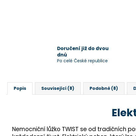
Doručení již do dvou
dnů
Po celé České republice
Popis
Související (8)
Podobné (8)
D
Elek
Nemocniční lůžko TWIST se od tradičních pos