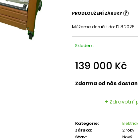
PRODLOUŽENÍ ZÁRUKY
?
Můžeme doručit do:
12.8.2026
Skladem
139 000 Kč
Měrná
cena:
Zdarma od nás dostan
+ Zdravotní 
Kategorie
:
Elektri
Záruka
:
2 roky
Stav
:
Nový