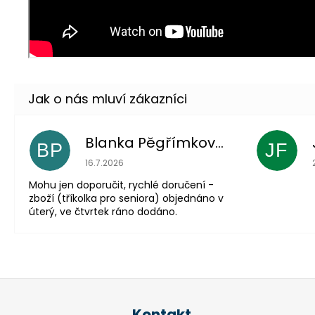
Blanka Pěgřímková
BP
JF
Hodnocení obchodu je 5 z 5 hvězdiček.
16.7.2026
Mohu jen doporučit, rychlé doručení -
zboží (tříkolka pro seniora) objednáno v
úterý, ve čtvrtek ráno dodáno.
Z
á
Kontakt