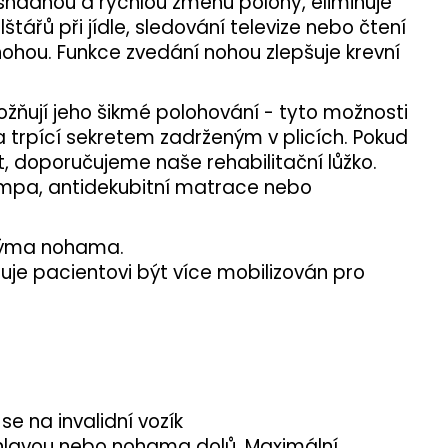
 snadnou a rychlou změnu polohy, eliminuje
tářů při jídle, sledování televize nebo čtení
nohou. Funkce zvedání nohou zlepšuje krevní
žňují jeho šikmé polohování - tyto možnosti
 trpící sekretem zadrženým v plicích. Pokud
, doporučujeme naše rehabilitační lůžko.
lampa, antidekubitní matrace nebo
enýma nohama.
uje pacientovi být více mobilizován pro
e na invalidní vozík
 hlavou nebo nohama dolů. Maximální