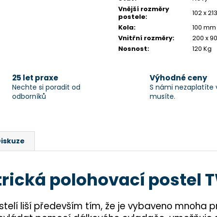
Vnější rozměry
102 x 21
postele
:
Kola
:
100 mm 
Vnitřní rozměry
:
200 x 9
Nosnost
:
120 Kg
25 let praxe
Výhodné ceny
Nechte si poradit od
S námi nezaplatíte 
odborníků
musíte.
iskuze
trická polohovací postel 
telí liší především tím, že je vybaveno mnoha p