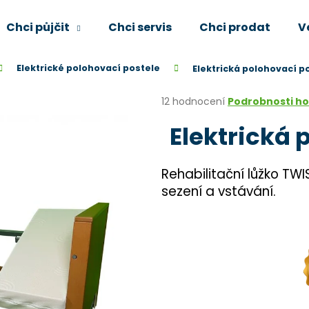
Chci půjčit
Chci servis
Chci prodat
V
Elektrické polohovací postele
Elektrická polohovací p
Co potřebujete najít?
Průměrné
12 hodnocení
Podrobnosti h
hodnocení
Elektrická 
produktu
HLEDAT
je
4,4
z
Rehabilitační lůžko TWI
5
Doporučujeme
sezení a vstávání.
hvězdiček.