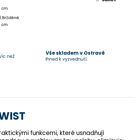
3 cm
| Bržděné
0 cm
Vše skladem v Ostravě
víc než
Ihned k vyzvednutí.
TWIST
raktickými funkcemi, které usnadňují