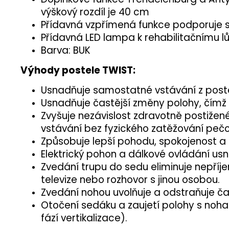
výškový rozdíl je 40 cm
Přídavná vzpřímená funkce podporuje s
Přídavná LED lampa k rehabilitačnímu l
Barva: BUK
Výhody postele TWIST:
Usnadňuje samostatné vstávání z postel
Usnadňuje častější změny polohy, čímž p
Zvyšuje nezávislost zdravotně postižen
vstávání bez fyzického zatěžování pečo
Způsobuje lepší pohodu, spokojenost a 
Elektrický pohon a dálkové ovládání us
Zvedání trupu do sedu eliminuje nepříje
televize nebo rozhovor s jinou osobou.
Zvedání nohou uvolňuje a odstraňuje čas
Otočení sedáku a zaujetí polohy s noh
fází vertikalizace).