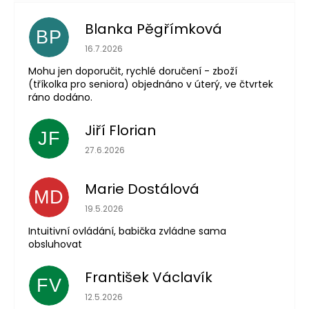
Blanka Pěgřímková
BP
Hodnocení obchodu je 5 z 5 hvězdiček.
16.7.2026
Mohu jen doporučit, rychlé doručení - zboží
(tříkolka pro seniora) objednáno v úterý, ve čtvrtek
ráno dodáno.
Jiří Florian
JF
Hodnocení obchodu je 5 z 5 hvězdiček.
27.6.2026
Marie Dostálová
MD
Hodnocení obchodu je 5 z 5 hvězdiček.
19.5.2026
Intuitivní ovládání, babička zvládne sama
obsluhovat
František Václavík
FV
Hodnocení obchodu je 5 z 5 hvězdiček.
12.5.2026