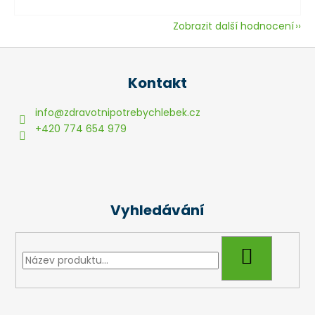
Zobrazit další hodnocení
Z
á
Kontakt
p
a
info
@
zdravotnipotrebychlebek.cz
t
+420 774 654 979
í
Vyhledávání
HLEDAT