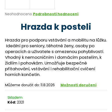
a
j
Průměrné
Neohodnoceno
Podrobnosti hodnocení
í
hodnocení
Hrazda k posteli
produktu
t
je
?
0,0
z
Hrazda pro podporu vstávání a mobilitu na lůžku.
5
Ideální pro seniory, těhotné ženy, osoby po
hvězdiček.
operacích a uživatele s omezenou pohyblivostí.
Vhodný k nemocničním i domácím postelím, k
HLEDAT
židlím i pohovkám. Umožňuje bezpečné
přitahování, vstávání i rehabilitační cvičení
horních končetin.
D
o
Můžeme doručit do:
11.8.2026
Možnosti doručení
p
o
Skladem
r
Kód:
2321
u