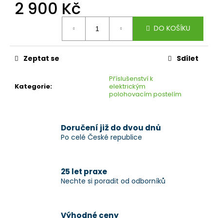
č
2 900 Kč
u
Měrná
j
DO KOŠÍKU
cena:
e
m
e
Zeptat se
Sdílet
Příslušenství k
Kategorie
:
elektrickým
polohovacím postelím
Doručení již do dvou dnů
Po celé České republice
25 let praxe
Nechte si poradit od odborníků
Výhodné ceny