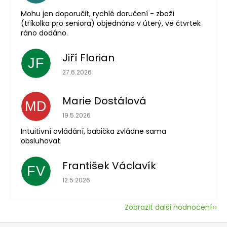
Mohu jen doporučit, rychlé doručení - zboží
(tříkolka pro seniora) objednáno v úterý, ve čtvrtek
ráno dodáno.
Jiří Florian
JF
Hodnocení obchodu je 5 z 5 hvězdiček.
27.6.2026
Marie Dostálová
MD
Hodnocení obchodu je 5 z 5 hvězdiček.
19.5.2026
Intuitivní ovládání, babička zvládne sama
obsluhovat
František Václavík
FV
Hodnocení obchodu je 5 z 5 hvězdiček.
12.5.2026
Zobrazit další hodnocení