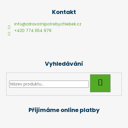
Z
á
Kontakt
p
a
info
@
zdravotnipotrebychlebek.cz
t
+420 774 654 979
í
Vyhledávání
HLEDAT
Přijímáme online platby