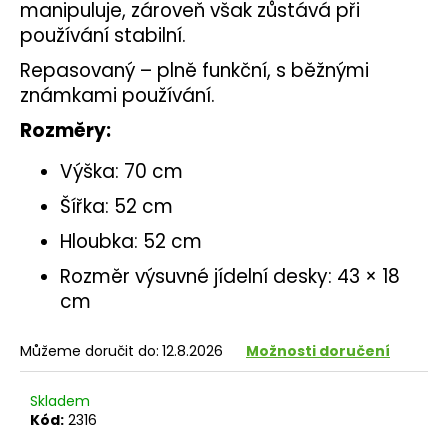
č
manipuluje, zároveň však zůstává při
u
používání stabilní.
j
e
Repasovaný – plně funkční, s běžnými
m
známkami používání.
e
Rozměry:
Výška: 70 cm
Šířka: 52 cm
Hloubka: 52 cm
Rozměr výsuvné jídelní desky: 43 × 18
cm
Můžeme doručit do:
12.8.2026
Možnosti doručení
Skladem
Kód:
2316