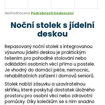
a
j
Průměrné
Neohodnoceno
Podrobnosti hodnocení
í
hodnocení
Noční stolek s jídelní
produktu
t
je
?
deskou
0,0
z
5
hvězdiček.
Repasovaný noční stolek s integrovanou
výsuvnou jídelní deskou je praktickým
HLEDAT
řešením pro pohodlné stolování nebo
odkládání osobních věcí přímo u postele.
Je vhodný do domácí péče, nemocnic,
D
rehabilitačních zařízení i domovů seniorů.
o
Stolek nabízí zásuvku a uzavíratelnou
p
skříňku, které poskytují dostatek úložného
o
r
prostoru pro osobní věci nebo zdravotní
u
pomůcky. Díky kolečkům se s ním snadno