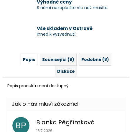
Výhodné ceny
S námi nezaplatíte víc než musíte.
Vše skladem v Ostravě
Ihned k vyzvednutí.
Popis
Související (8)
Podobné (8)
Diskuze
Popis produktu není dostupný
Blanka Pěgřímková
BP
Hodnocení obchodu je 5 z 5 hvězdiček.
16.7.2026