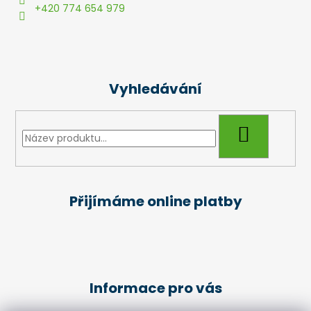
t
+420 774 654 979
í
Vyhledávání
HLEDAT
Přijímáme online platby
Informace pro vás