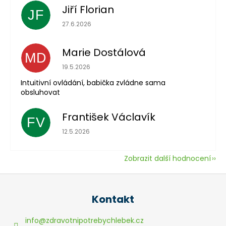
Jiří Florian
JF
Hodnocení obchodu je 5 z 5 hvězdiček.
27.6.2026
Marie Dostálová
MD
Hodnocení obchodu je 5 z 5 hvězdiček.
19.5.2026
Intuitivní ovládání, babička zvládne sama
obsluhovat
František Václavík
FV
Hodnocení obchodu je 5 z 5 hvězdiček.
12.5.2026
Zobrazit další hodnocení
Z
á
Kontakt
p
a
info
@
zdravotnipotrebychlebek.cz