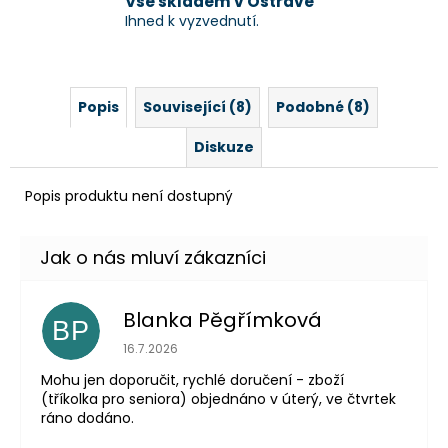
Vše skladem v Ostravě
Ihned k vyzvednutí.
Popis
Související (8)
Podobné (8)
Diskuze
Popis produktu není dostupný
Blanka Pěgřímková
BP
Hodnocení obchodu je 5 z 5 hvězdiček.
16.7.2026
Mohu jen doporučit, rychlé doručení - zboží
(tříkolka pro seniora) objednáno v úterý, ve čtvrtek
ráno dodáno.