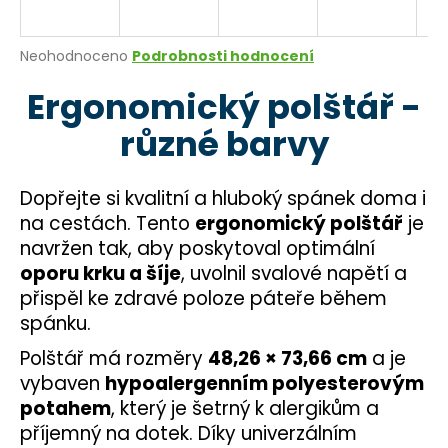
a
j
Průměrné
Neohodnoceno
Podrobnosti hodnocení
í
hodnocení
Ergonomický polštář -
produktu
t
je
?
různé barvy
0,0
z
5
hvězdiček.
Dopřejte si kvalitní a hluboký spánek doma i
na cestách. Tento
ergonomický polštář
je
HLEDAT
navržen tak, aby poskytoval optimální
oporu krku a šíje
, uvolnil svalové napětí a
přispěl ke zdravé poloze páteře během
D
spánku.
o
Polštář má rozměry
48,26 × 73,66 cm
a je
p
vybaven
hypoalergenním polyesterovým
o
r
potahem
, který je šetrný k alergikům a
u
příjemný na dotek. Díky univerzálním