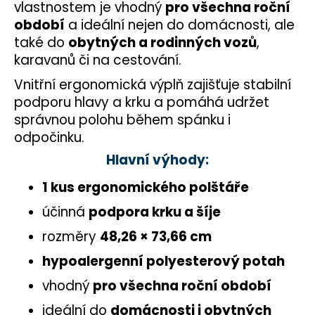
č
vlastnostem je vhodný
pro všechna roční
u
období
a ideální nejen do domácnosti, ale
j
také do
obytných a rodinných vozů
,
e
karavanů či na cestování.
m
e
Vnitřní ergonomická výplň zajišťuje stabilní
podporu hlavy a krku a pomáhá udržet
správnou polohu během spánku i
odpočinku.
Hlavní výhody:
1 kus ergonomického polštáře
účinná
podpora krku a šíje
rozměry
48,26 × 73,66 cm
hypoalergenní polyesterový potah
vhodný
pro všechna roční období
ideální do
domácnosti i obytných