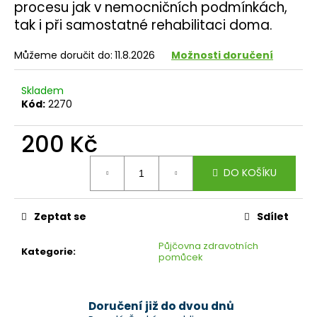
č
procesu jak v nemocničních podmínkách,
u
tak i při samostatné rehabilitaci doma.
j
e
Můžeme doručit do:
11.8.2026
Možnosti doručení
m
e
Skladem
Kód:
2270
200 Kč
Měrná
DO KOŠÍKU
cena:
Zeptat se
Sdílet
Půjčovna zdravotních
Kategorie
:
pomůcek
Doručení již do dvou dnů