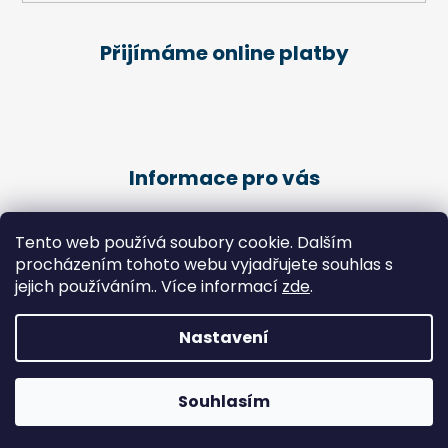
Přijímáme online platby
Informace pro vás
Obchodní podmínky
Tento web používá soubory cookie. Dalším
Podmínky ochrany osobních údajů
procházením tohoto webu vyjadřujete souhlas s
Kariéra
jejich používáním.. Více informací
zde
.
Péče o klienty - Pedikúra
Nastavení
Vytvořil Shoptet
Copyright 2026
Zdravotní potřeby Chlebek
. Všechna
Souhlasím
práva vyhrazena.