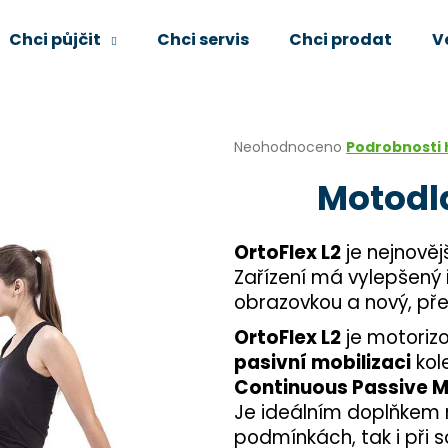
Chci půjčit
Chci servis
Chci prodat
V
Co potřebujete najít?
Průměrné
Neohodnoceno
Podrobnosti
hodnocení
Motodla
produktu
HLEDAT
je
0,0
z
OrtoFlex L2
je nejnověj
5
Doporučujeme
Zařízení má vylepšený
hvězdiček.
obrazovkou a nový, p
OrtoFlex L2
je motoriz
pasivní mobilizaci
kol
Continuous Passive M
Je ideálním doplňkem 
podmínkách, tak i při 