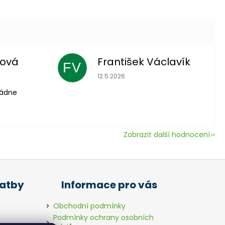
lová
František Václavík
FV
 je 5 z 5 hvězdiček.
Hodnocení obchodu je 5 z 5 hvězdič
12.5.2026
vládne
Zobrazit další hodnocení
latby
Informace pro vás
Obchodní podmínky
Podmínky ochrany osobních