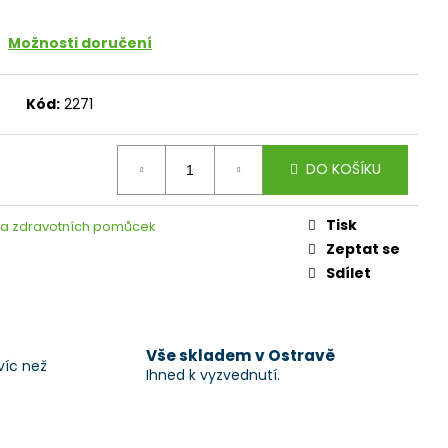
Možnosti doručení
Kód:
2271
DO KOŠÍKU
Tisk
na zdravotních pomůcek
Zeptat se
Sdílet
Vše skladem v Ostravě
víc než
Ihned k vyzvednutí.