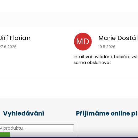
Jiří Florian
Marie Dostá
MD
Hodnocení obchodu je 5 z 5 hvězdiček.
Hodnocení obchodu
27.6.2026
19.5.2026
Intuitivní ovládání, babička z
sama obsluhovat
Vyhledávání
Přijímáme online p