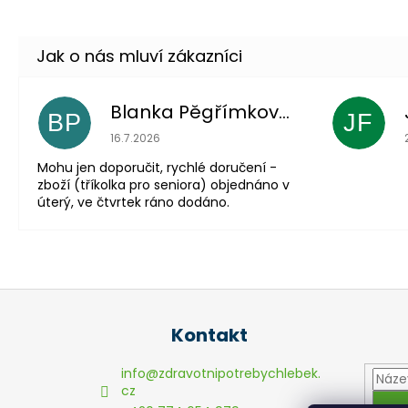
Blanka Pěgřímková
BP
JF
Hodnocení obchodu je 5 z 5 hvězdiček.
16.7.2026
Mohu jen doporučit, rychlé doručení -
zboží (tříkolka pro seniora) objednáno v
úterý, ve čtvrtek ráno dodáno.
Z
á
Kontakt
p
a
info
@
zdravotnipotrebychlebek.
t
cz