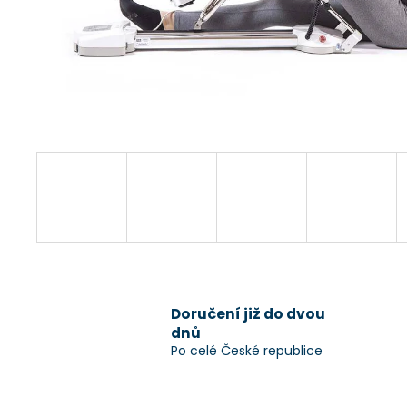
Doručení již do dvou
dnů
Po celé České republice