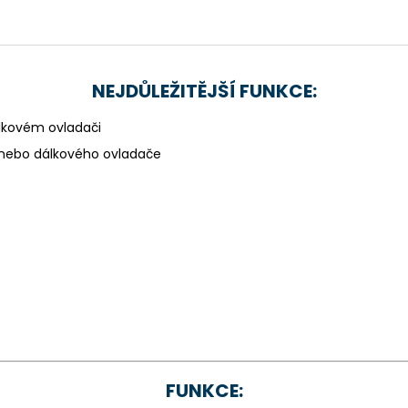
NEJDŮLEŽITĚJŠÍ FUNKCE:
lkovém ovladači
u nebo dálkového ovladače
FUNKCE: