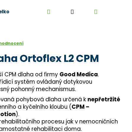
Hledat
Přihlášení
Nákupní
elkoobchod
Kontakt
Kariéra
Obchodní 
košík
 hodnocení
ha Ortoflex L2 CPM
ší CPM dlaha od firmy
Good Medica
.
 řídicí systém ovládaný dotykovou
řesný pohonný mechanismus.
ovaná pohybová dlaha určená k
nepřetržité
enního a kyčelního kloubu (
CPM –
otion
).
rehabilitačního procesu jak v nemocničních
samostatné rehabilitaci doma.