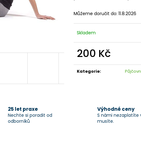
Můžeme doručit do:
11.8.2026
Skladem
200 Kč
Měrná
cena:
Kategorie
:
Půjčov
25 let praxe
Výhodné ceny
Nechte si poradit od
S námi nezaplatíte 
odborníků
musíte.