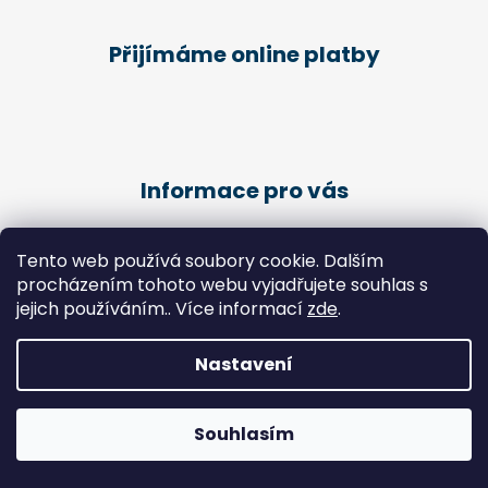
Přijímáme online platby
Informace pro vás
Obchodní podmínky
Tento web používá soubory cookie. Dalším
Podmínky ochrany osobních údajů
procházením tohoto webu vyjadřujete souhlas s
Kariéra
jejich používáním.. Více informací
zde
.
Péče o klienty - Pedikúra
Nastavení
Vytvořil Shoptet
Copyright 2026
Zdravotní potřeby Chlebek
. Všechna
Souhlasím
práva vyhrazena.