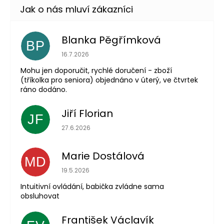
Blanka Pěgřímková
BP
Hodnocení obchodu je 5 z 5 hvězdiček.
16.7.2026
Mohu jen doporučit, rychlé doručení - zboží
(tříkolka pro seniora) objednáno v úterý, ve čtvrtek
ráno dodáno.
Jiří Florian
JF
Hodnocení obchodu je 5 z 5 hvězdiček.
27.6.2026
Marie Dostálová
MD
Hodnocení obchodu je 5 z 5 hvězdiček.
19.5.2026
Intuitivní ovládání, babička zvládne sama
obsluhovat
František Václavík