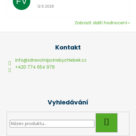
FV
Hodnocení obchodu je 5 z 5 hvězdiček.
12.5.2026
Zobrazit další hodnocení
Z
á
Kontakt
p
a
info
@
zdravotnipotrebychlebek.cz
t
+420 774 654 979
í
Vyhledávání
HLEDAT