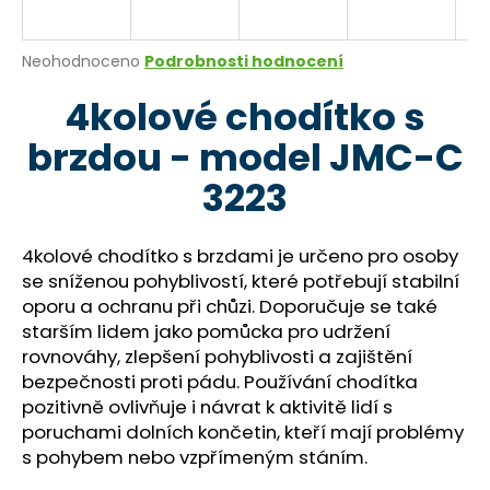
a
j
Průměrné
Neohodnoceno
Podrobnosti hodnocení
í
hodnocení
4kolové chodítko s
produktu
t
je
?
brzdou - model JMC-C
0,0
z
3223
5
hvězdiček.
4kolové chodítko s brzdami je určeno pro osoby
HLEDAT
se sníženou pohyblivostí, které potřebují stabilní
oporu a ochranu při chůzi. Doporučuje se také
starším lidem jako pomůcka pro udržení
D
rovnováhy, zlepšení pohyblivosti a zajištění
o
bezpečnosti proti pádu. Používání chodítka
p
pozitivně ovlivňuje i návrat k aktivitě lidí s
o
poruchami dolních končetin, kteří mají problémy
r
s pohybem nebo vzpřímeným stáním.
u