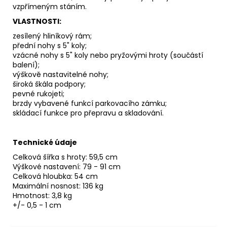
vzpřímeným stáním.
VLASTNOSTI:
zesílený hliníkový rám;
přední nohy s 5" koly;
vzácné nohy s 5" koly nebo pryžovými hroty (součástí
balení);
výškově nastavitelné nohy;
široká škála podpory;
pevné rukojeti;
brzdy vybavené funkcí parkovacího zámku;
skládací funkce pro přepravu a skladování.
Technické údaje
Celková šířka s hroty: 59,5 cm
Výškové nastavení: 79 - 91 cm
Celková hloubka: 54 cm
Maximální nosnost: 136 kg
Hmotnost: 3,8 kg
+/- 0,5 - 1 cm