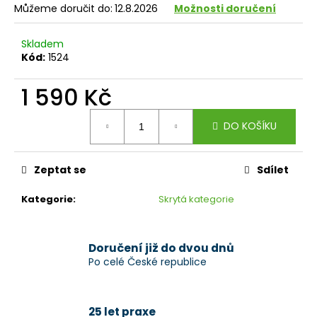
č
Můžeme doručit do:
12.8.2026
Možnosti doručení
u
j
Skladem
e
Kód:
1524
m
e
1 590 Kč
Měrná
DO KOŠÍKU
cena:
Zeptat se
Sdílet
Kategorie
:
Skrytá kategorie
Doručení již do dvou dnů
Po celé České republice
25 let praxe