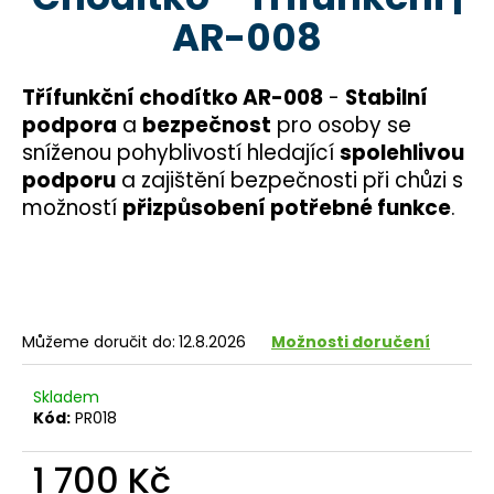
je
a
AR-008
4,5
z
j
5
í
hvězdiček.
Třífunkční chodítko AR-008
-
Stabilní
t
podpora
a
bezpečnost
pro osoby se
?
sníženou pohyblivostí hledající
spolehlivou
podporu
a zajištění bezpečnosti při chůzi s
možností
přizpůsobení potřebné funkce
.
HLEDAT
Můžeme doručit do:
12.8.2026
Možnosti doručení
D
o
p
Skladem
Kód:
PR018
o
r
1 700 Kč
u