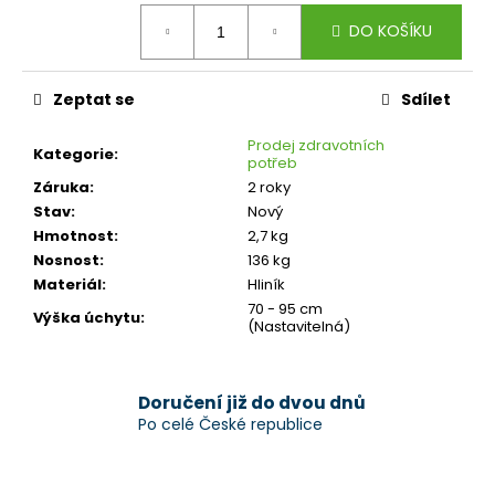
č
Měrná
u
DO KOŠÍKU
cena:
j
e
m
Zeptat se
Sdílet
e
Prodej zdravotních
Kategorie
:
potřeb
Záruka
:
2 roky
Stav
:
Nový
Hmotnost
:
2,7 kg
Nosnost
:
136 kg
Materiál
:
Hliník
70 - 95 cm
Výška úchytu
:
(Nastavitelná)
Doručení již do dvou dnů
Po celé České republice