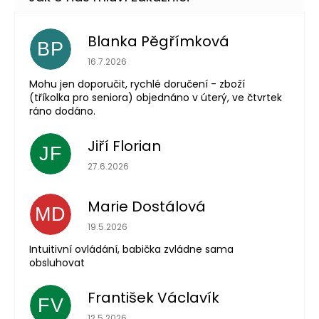
Blanka Pěgřímková
BP
Hodnocení obchodu je 5 z 5 hvězdiček.
16.7.2026
Mohu jen doporučit, rychlé doručení - zboží
(tříkolka pro seniora) objednáno v úterý, ve čtvrtek
ráno dodáno.
Jiří Florian
JF
Hodnocení obchodu je 5 z 5 hvězdiček.
27.6.2026
Marie Dostálová
MD
Hodnocení obchodu je 5 z 5 hvězdiček.
19.5.2026
Intuitivní ovládání, babička zvládne sama
obsluhovat
František Václavík
FV
Hodnocení obchodu je 5 z 5 hvězdiček.
12.5.2026