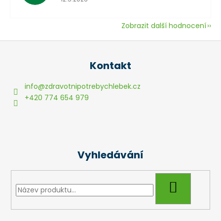
Zobrazit další hodnocení
Z
á
Kontakt
p
a
info
@
zdravotnipotrebychlebek.cz
t
+420 774 654 979
í
Vyhledávání
HLEDAT