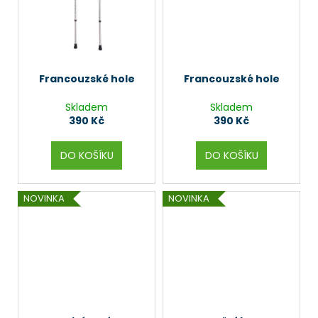
č
u
j
e
m
e
Francouzské hole
Francouzské hole
Skladem
Skladem
390 Kč
390 Kč
DO KOŠÍKU
DO KOŠÍKU
NOVINKA
NOVINKA