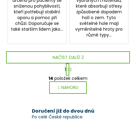
určena pro pacienty se
vybraných materiálů,
sníženou pohyblivostí,
které absorbují otřesy
kteří potřebují stabilní
způsobené dopadem
oporu a pomoc při
holí o zem. Tyto
chůzi. Doporučuje se
světelné hole mají
také starším lidem jako...
vyměnitelné hroty pro
různé typy...
NAČÍST DALŠÍ 2
S
1
2
t
O
r
14
položek celkem
v
á
NAHORU
l
n
k
á
o
d
v
a
Doručení již do dvou dnů
á
c
Po celé České republice
n
í
í
p
r