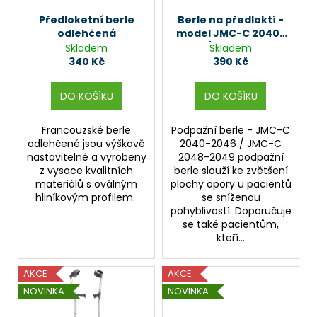
r
ů
a
o
Předloketní berle
Berle na předloktí -
j
odlehčená
model JMC-C 2040-
d
2046 / JMC-C 2048-
Skladem
Skladem
í
u
204
340 Kč
390 Kč
t
k
?
t
DO KOŠÍKU
DO KOŠÍKU
ů
Francouzské berle
Podpažní berle - JMC-C
odlehčené jsou výškově
2040-2046 / JMC-C
nastavitelné a vyrobeny
2048-2049 podpažní
HLEDAT
z vysoce kvalitních
berle slouží ke zvětšení
materiálů s oválným
plochy opory u pacientů
hliníkovým profilem.
se sníženou
pohyblivostí. Doporučuje
D
se také pacientům,
kteří...
o
p
o
AKCE
AKCE
r
NOVINKA
NOVINKA
u