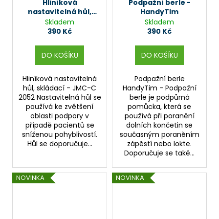
Hliníková
Podpažní berle -
nastavitelná hůl,
HandyTim
skládací - JMC-C
Skladem
Skladem
2052
390 Kč
390 Kč
DO KOŠÍKU
DO KOŠÍKU
Hliníková nastavitelná
Podpažní berle
hůl, skládací - JMC-C
HandyTim - Podpažní
2052 Nastavitelná hůl se
berle je podpůrná
používá ke zvětšení
pomůcka, která se
oblasti podpory v
používá při poranění
případě pacientů se
dolních končetin se
sníženou pohyblivostí.
současným poraněním
Hůl se doporučuje...
zápěstí nebo lokte.
Doporučuje se také...
NOVINKA
NOVINKA