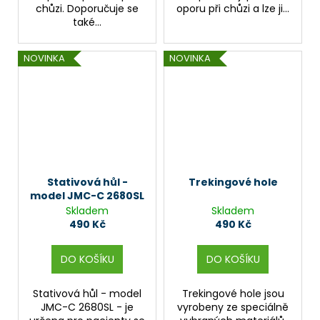
chůzi. Doporučuje se
oporu při chůzi a lze ji...
také...
NOVINKA
NOVINKA
Stativová hůl -
Trekingové hole
model JMC-C 2680SL
Skladem
Skladem
490 Kč
490 Kč
DO KOŠÍKU
DO KOŠÍKU
Stativová hůl - model
Trekingové hole jsou
JMC-C 2680SL - je
vyrobeny ze speciálně