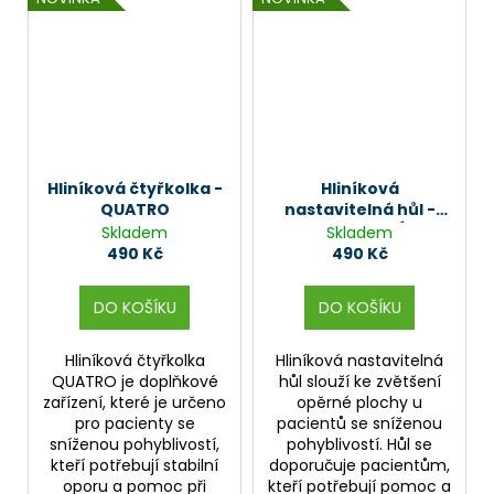
Hliníková čtyřkolka -
Hliníková
QUATRO
nastavitelná hůl -
ELEGANTNÍ
Skladem
Skladem
490 Kč
490 Kč
DO KOŠÍKU
DO KOŠÍKU
Hliníková čtyřkolka
Hliníková nastavitelná
QUATRO je doplňkové
hůl slouží ke zvětšení
zařízení, které je určeno
opěrné plochy u
pro pacienty se
pacientů se sníženou
sníženou pohyblivostí,
pohyblivostí. Hůl se
kteří potřebují stabilní
doporučuje pacientům,
oporu a pomoc při
kteří potřebují pomoc a