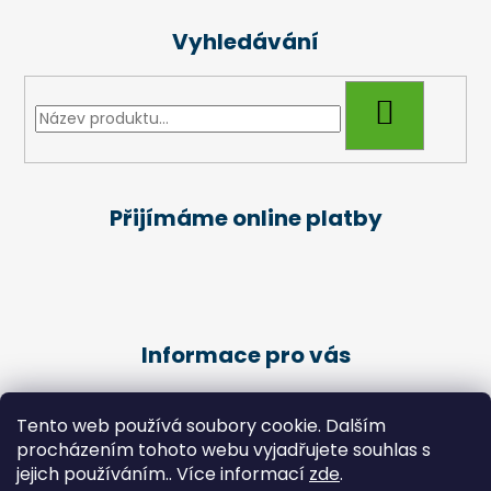
Vyhledávání
HLEDAT
Přijímáme online platby
Informace pro vás
Obchodní podmínky
Tento web používá soubory cookie. Dalším
Podmínky ochrany osobních údajů
procházením tohoto webu vyjadřujete souhlas s
Kariéra
jejich používáním.. Více informací
zde
.
Péče o klienty - Pedikúra