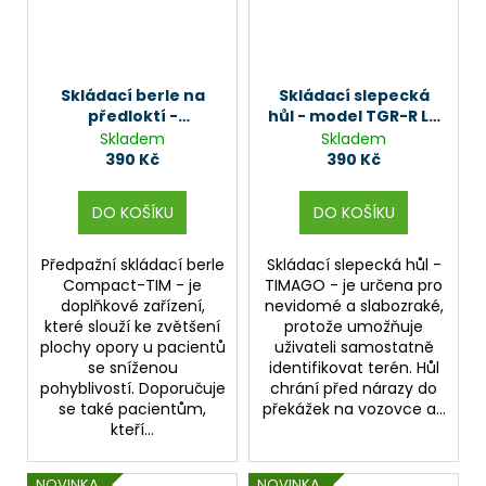
Skládací berle na
Skládací slepecká
předloktí -
hůl - model TGR-R LA
Compact-TIM
853N
Skladem
Skladem
390 Kč
390 Kč
DO KOŠÍKU
DO KOŠÍKU
Předpažní skládací berle
Skládací slepecká hůl -
Compact-TIM - je
TIMAGO - je určena pro
doplňkové zařízení,
nevidomé a slabozraké,
které slouží ke zvětšení
protože umožňuje
plochy opory u pacientů
uživateli samostatně
se sníženou
identifikovat terén. Hůl
pohyblivostí. Doporučuje
chrání před nárazy do
se také pacientům,
překážek na vozovce a...
kteří...
NOVINKA
NOVINKA