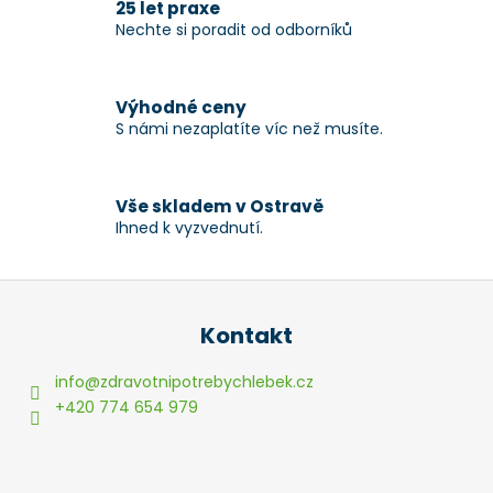
25 let praxe
v
Nechte si poradit od odborníků
k
y
v
Výhodné ceny
ý
S námi nezaplatíte víc než musíte.
p
i
s
Vše skladem v Ostravě
u
Ihned k vyzvednutí.
Z
á
Kontakt
p
a
info
@
zdravotnipotrebychlebek.cz
t
+420 774 654 979
í