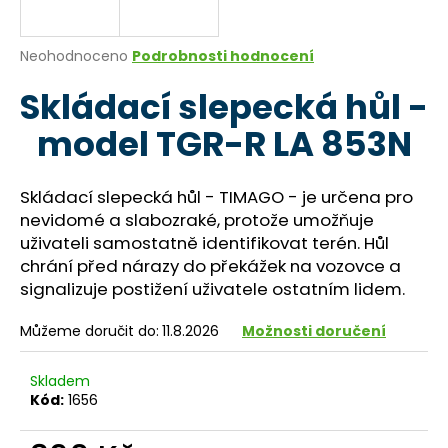
a
j
Průměrné
Neohodnoceno
Podrobnosti hodnocení
í
hodnocení
Skládací slepecká hůl -
produktu
t
je
?
model TGR-R LA 853N
0,0
z
5
hvězdiček.
Skládací slepecká hůl - TIMAGO - je určena pro
nevidomé a slabozraké, protože umožňuje
HLEDAT
uživateli samostatně identifikovat terén. Hůl
chrání před nárazy do překážek na vozovce a
signalizuje postižení uživatele ostatním lidem.
D
Můžeme doručit do:
11.8.2026
Možnosti doručení
o
p
Skladem
o
Kód:
1656
r
u