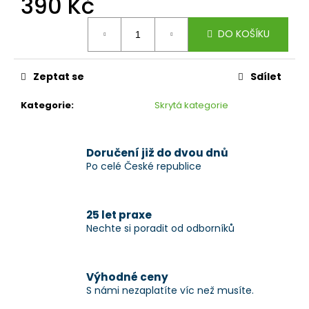
390 Kč
č
u
Měrná
j
DO KOŠÍKU
cena:
e
m
e
Zeptat se
Sdílet
Kategorie
:
Skrytá kategorie
Doručení již do dvou dnů
Po celé České republice
25 let praxe
Nechte si poradit od odborníků
Výhodné ceny
S námi nezaplatíte víc než musíte.