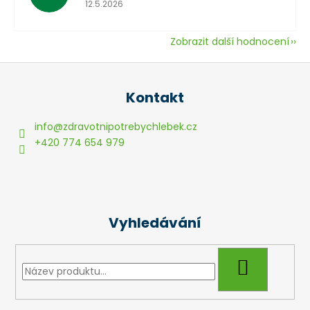
Hodnocení obchodu je 5 z 5 hvězdiček.
12.5.2026
Zobrazit další hodnocení
Z
á
Kontakt
p
a
info
@
zdravotnipotrebychlebek.cz
t
+420 774 654 979
í
Vyhledávání
HLEDAT