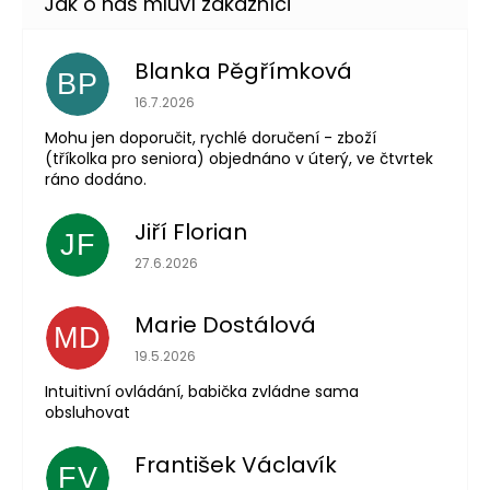
Blanka Pěgřímková
BP
Hodnocení obchodu je 5 z 5 hvězdiček.
16.7.2026
Mohu jen doporučit, rychlé doručení - zboží
(tříkolka pro seniora) objednáno v úterý, ve čtvrtek
ráno dodáno.
Jiří Florian
JF
Hodnocení obchodu je 5 z 5 hvězdiček.
27.6.2026
Marie Dostálová
MD
Hodnocení obchodu je 5 z 5 hvězdiček.
19.5.2026
Intuitivní ovládání, babička zvládne sama
obsluhovat
František Václavík
FV