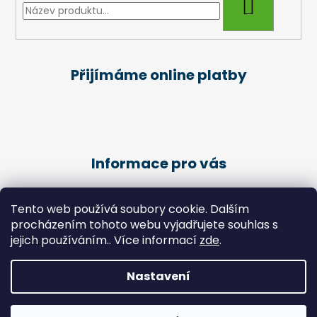
HLEDAT
a
j
í
t
Přijímáme online platby
?
Informace pro vás
HLEDAT
Obchodní podmínky
Tento web používá soubory cookie. Dalším
Podmínky ochrany osobních údajů
D
procházením tohoto webu vyjadřujete souhlas s
Kariéra
o
jejich používáním.. Více informací
zde
.
Péče o klienty - Pedikúra
p
o
Nastavení
r
Vytvořil Shoptet
u
Copyright 2026
Zdravotní potřeby Chlebek
. Všechna