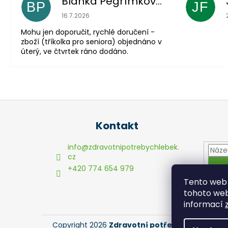
Blanka Pěgřímková
BP
JF
Hodnocení obchodu je 5 z 5 hvězdiček.
16.7.2026
Mohu jen doporučit, rychlé doručení -
zboží (tříkolka pro seniora) objednáno v
úterý, ve čtvrtek ráno dodáno.
Z
á
Kontakt
p
a
info
@
zdravotnipotrebychlebek.
t
cz
+420 774 654 979
í
Tento web 
tohoto webu
informací
Copyright 2026
Zdravotní potřeby Chlebek
. V