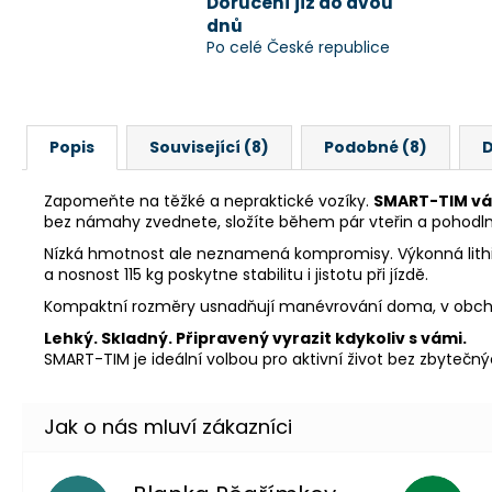
Doručení již do dvou
dnů
Po celé České republice
Popis
Související (8)
Podobné (8)
D
Zapomeňte na těžké a nepraktické vozíky.
SMART-TIM váž
bez námahy zvednete, složíte během pár vteřin a pohodlně 
Nízká hmotnost ale neznamená kompromisy. Výkonná lithiu
a nosnost 115 kg poskytne stabilitu i jistotu při jízdě.
Kompaktní rozměry usnadňují manévrování doma, v obchodě 
Lehký. Skladný. Připravený vyrazit kdykoliv s vámi.
SMART-TIM je ideální volbou pro aktivní život bez zbytečn