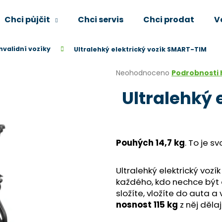
Chci půjčit
Chci servis
Chci prodat
V
invalidní vozíky
Ultralehký elektrický vozík SMART-TIM
Co potřebujete najít?
Průměrné
Neohodnoceno
Podrobnosti
hodnocení
Ultralehký 
produktu
HLEDAT
je
0,0
z
5
Doporučujeme
hvězdiček.
Pouhých 14,7 kg
. To je s
Ultralehký elektrický voz
každého, kdo nechce být 
složíte, vložíte do auta a 
nosnost 115 kg
z něj děla