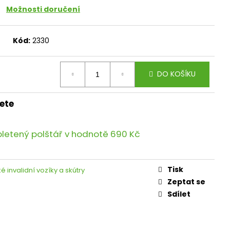
Možnosti doručení
Kód:
2330
DO KOŠÍKU
ete
pletený polštář
v hodnotě 690 Kč
Tisk
ké invalidní vozíky a skútry
Zeptat se
Sdílet