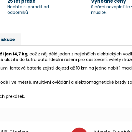
25 let praxe
Výhodné ceny
Nechte si poradit od
S námi nezaplatíte 
odborníků
musíte.
iskuze
í jen 14,7 kg
, což z něj dělá jeden z nejlehčích elektrických vozík
uložíte do kufru auta. Ideální řešení pro cestování, výlety i ka
m-iontová baterie zajistí dojezd až 18 km na jedno nabití, ma
i ve městě. Intuitivní ovládání a elektromagnetické brzdy zar
ých překážek.