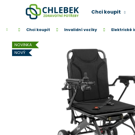
K
Přejít
na
o
Chci koupit
obsah
Zpět
Zpět
š
do
do
í
Domů
Chci koupit
Invalidní vozíky
Elektrické 
k
obchodu
obchodu
NOVINKA
NOVÝ