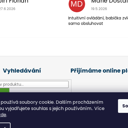
Jiří Florian
Marie Dostá
MD
Hodnocení obchodu je 5 z 5 hvězdiček.
Hodnocení obchodu
27.6.2026
19.5.2026
Intuitivní ovládání, babička z
sama obsluhovat
Vyhledávání
Přijímáme online p
HLEDAT
používá soubory cookie. Dalším procházením
S
 vyjadřujete souhlas s jejich používáním.. Více
zde
.
šechna práva vyhrazena.