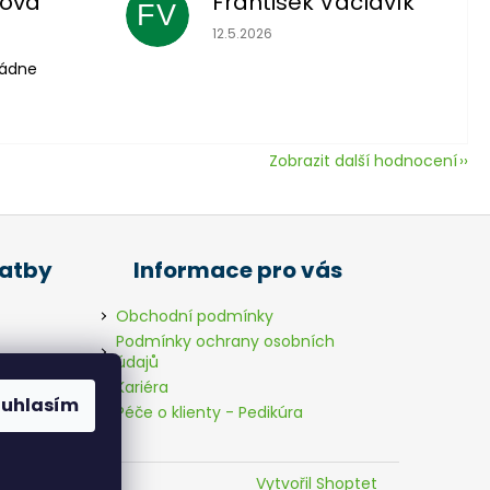
lová
František Václavík
FV
 je 5 z 5 hvězdiček.
Hodnocení obchodu je 5 z 5 hvězdič
12.5.2026
vládne
Zobrazit další hodnocení
latby
Informace pro vás
Obchodní podmínky
Podmínky ochrany osobních
údajů
Kariéra
ouhlasím
Péče o klienty - Pedikúra
Vytvořil Shoptet