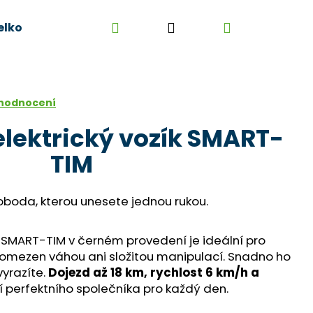
Hledat
Přihlášení
Nákupní
elkoobchod
Kontakt
Kariéra
Obchodní 
košík
 hodnocení
elektrický vozík SMART-
TIM
voboda, kterou unesete jednou rukou.
ík SMART-TIM v černém provedení je ideální pro
omezen váhou ani složitou manipulací. Snadno ho
vyrazíte.
Dojezd až 18 km, rychlost 6 km/h a
jí perfektního společníka pro každý den.