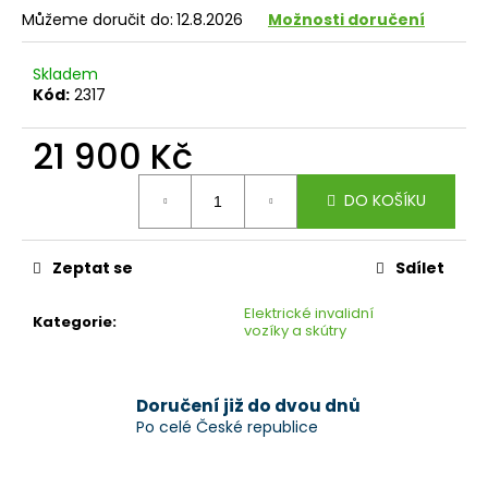
č
Můžeme doručit do:
12.8.2026
Možnosti doručení
u
j
e
Skladem
Kód:
2317
m
e
21 900 Kč
Měrná
DO KOŠÍKU
cena:
Zeptat se
Sdílet
Elektrické invalidní
Kategorie
:
vozíky a skútry
Doručení již do dvou dnů
Po celé České republice