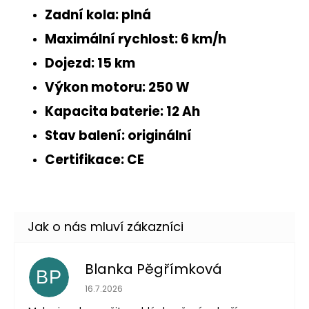
Zadní kola:
plná
Maximální rychlost:
6 km/h
Dojezd:
15 km
Výkon motoru:
250 W
Kapacita baterie:
12 Ah
Stav balení:
originální
Certifikace:
CE
Blanka Pěgřímková
BP
Hodnocení obchodu je 5 z 5 hvězdiček.
16.7.2026