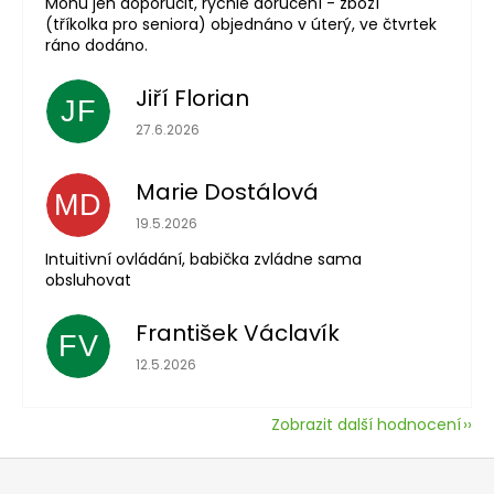
Mohu jen doporučit, rychlé doručení - zboží
(tříkolka pro seniora) objednáno v úterý, ve čtvrtek
ráno dodáno.
Jiří Florian
JF
Hodnocení obchodu je 5 z 5 hvězdiček.
27.6.2026
Marie Dostálová
MD
Hodnocení obchodu je 5 z 5 hvězdiček.
19.5.2026
Intuitivní ovládání, babička zvládne sama
obsluhovat
František Václavík
FV
Hodnocení obchodu je 5 z 5 hvězdiček.
12.5.2026
Zobrazit další hodnocení
Z