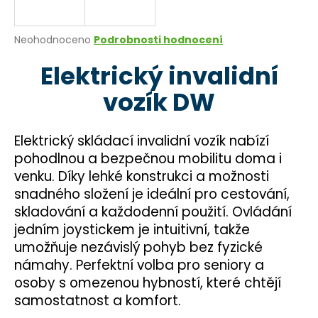
a
j
Průměrné
Neohodnoceno
Podrobnosti hodnocení
í
hodnocení
Elektrický invalidní
produktu
t
je
?
vozík DW
0,0
z
5
hvězdiček.
Elektrický skládací invalidní vozík nabízí
pohodlnou a bezpečnou mobilitu doma i
HLEDAT
venku. Díky lehké konstrukci a možnosti
snadného složení je ideální pro cestování,
skladování a každodenní použití. Ovládání
D
jedním joystickem je intuitivní, takže
o
umožňuje nezávislý pohyb bez fyzické
p
námahy. Perfektní volba pro seniory a
o
osoby s omezenou hybností, které chtějí
r
samostatnost a komfort.
u