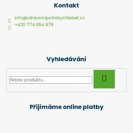
á
Kontakt
p
a
info
@
zdravotnipotrebychlebek.cz
t
+420 774 654 979
í
Vyhledávání
HLEDAT
Přijímáme online platby