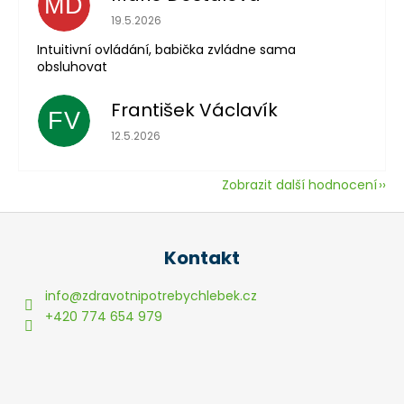
MD
Hodnocení obchodu je 5 z 5 hvězdiček.
19.5.2026
Intuitivní ovládání, babička zvládne sama
obsluhovat
František Václavík
FV
Hodnocení obchodu je 5 z 5 hvězdiček.
12.5.2026
Zobrazit další hodnocení
Z
á
Kontakt
p
a
info
@
zdravotnipotrebychlebek.cz
t
+420 774 654 979
í