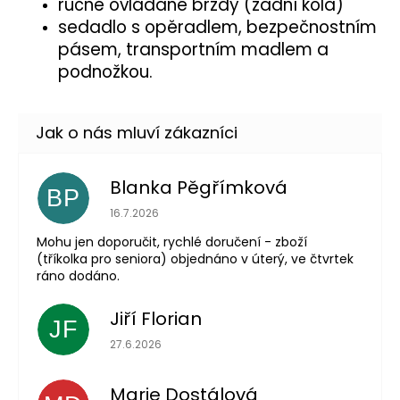
ručně ovládané brzdy (zadní kola)
sedadlo s opěradlem, bezpečnostním
pásem, transportním madlem a
podnožkou.
Blanka Pěgřímková
BP
Hodnocení obchodu je 5 z 5 hvězdiček.
16.7.2026
Mohu jen doporučit, rychlé doručení - zboží
(tříkolka pro seniora) objednáno v úterý, ve čtvrtek
ráno dodáno.
Jiří Florian
JF
Hodnocení obchodu je 5 z 5 hvězdiček.
27.6.2026
Marie Dostálová