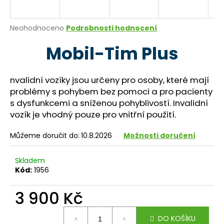
a
j
Průměrné
Neohodnoceno
Podrobnosti hodnocení
í
hodnocení
Mobil-Tim Plus
produktu
t
je
?
0,0
z
nvalidní vozíky jsou určeny pro osoby, které mají
5
problémy s pohybem bez pomoci a pro pacienty
hvězdiček.
s dysfunkcemi a sníženou pohyblivostí. Invalidní
vozík je vhodný pouze pro vnitřní použití.
HLEDAT
Můžeme doručit do:
10.8.2026
Možnosti doručení
D
Skladem
o
Kód:
1956
p
o
3 900 Kč
r
Měrná
u
DO KOŠÍKU
cena: