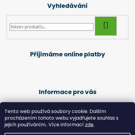
Vyhledávání
HLEDAT
Přijímáme online platby
Informace pro vás
Obchodní podmínky
Tento web používá soubory cookie. Dalším
Podmínky ochrany osobních údajů
procházením tohoto webu vyjadřujete souhlas s
Kariéra
jejich používáním.. Více informací
zde
.
Péče o klienty - Pedikúra