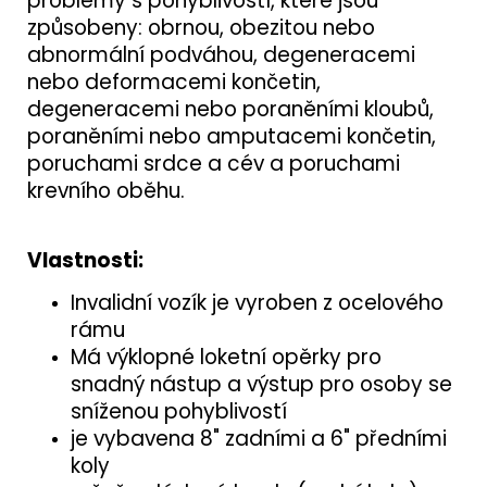
problémy s pohyblivostí, které jsou
způsobeny: obrnou, obezitou nebo
abnormální podváhou, degeneracemi
nebo deformacemi končetin,
degeneracemi nebo poraněními kloubů,
poraněními nebo amputacemi končetin,
poruchami srdce a cév a poruchami
krevního oběhu.
Vlastnosti:
Invalidní vozík je vyroben z ocelového
rámu
Má výklopné loketní opěrky pro
snadný nástup a výstup pro osoby se
sníženou pohyblivostí
j
e vybavena 8" zadními a 6" předními
koly