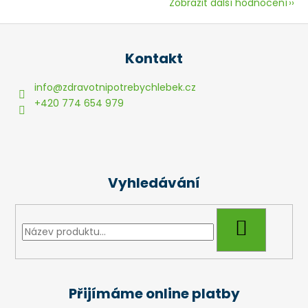
Zobrazit další hodnocení
Z
á
Kontakt
p
a
info
@
zdravotnipotrebychlebek.cz
t
+420 774 654 979
í
Vyhledávání
HLEDAT
Přijímáme online platby