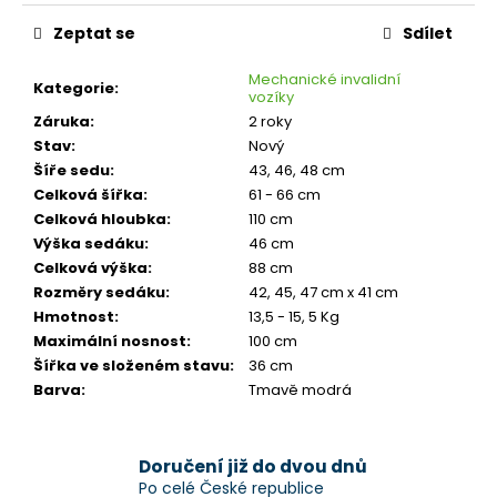
Zeptat se
Sdílet
Mechanické invalidní
Kategorie
:
vozíky
Záruka
:
2 roky
Stav
:
Nový
Šíře sedu
:
43, 46, 48 cm
Celková šířka
:
61 - 66 cm
Celková hloubka
:
110 cm
Výška sedáku
:
46 cm
Celková výška
:
88 cm
Rozměry sedáku
:
42, 45, 47 cm x 41 cm
Hmotnost
:
13,5 - 15, 5 Kg
Maximální nosnost
:
100 cm
Šířka ve složeném stavu
:
36 cm
Barva
:
Tmavě modrá
Doručení již do dvou dnů
Po celé České republice