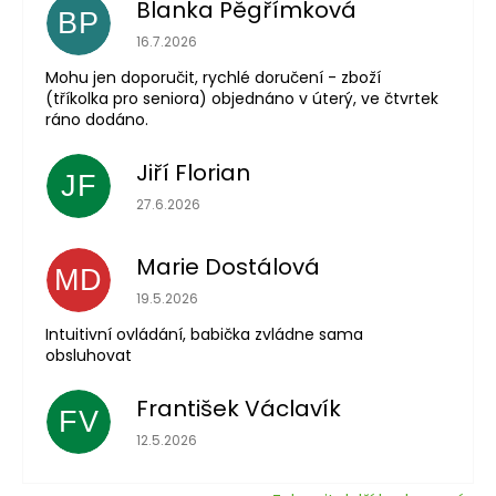
Blanka Pěgřímková
BP
Hodnocení obchodu je 5 z 5 hvězdiček.
16.7.2026
Mohu jen doporučit, rychlé doručení - zboží
(tříkolka pro seniora) objednáno v úterý, ve čtvrtek
ráno dodáno.
Jiří Florian
JF
Hodnocení obchodu je 5 z 5 hvězdiček.
27.6.2026
Marie Dostálová
MD
Hodnocení obchodu je 5 z 5 hvězdiček.
19.5.2026
Intuitivní ovládání, babička zvládne sama
obsluhovat
František Václavík
FV
Hodnocení obchodu je 5 z 5 hvězdiček.
12.5.2026