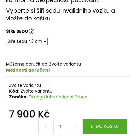
komfort a bezpečnost používání.
č
u
Vyberte si šíři sedu invalidního vozíku a
j
vložte do košíku.
e
m
ŠÍŘE SEDU
?
e
Můžeme doručit do:
Zvolte variantu
Možnosti doručení
Zvolte variantu
Kód:
Zvolte variantu
Značka:
Timago International Group
7 900 Kč
Měrná
DO KOŠÍKU
cena: