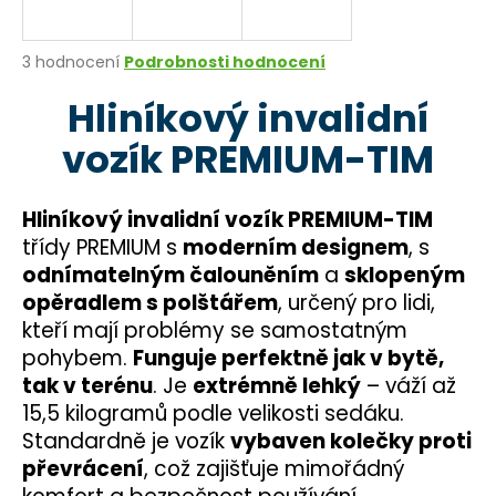
a
j
Průměrné
3 hodnocení
Podrobnosti hodnocení
í
hodnocení
Hliníkový invalidní
produktu
t
je
?
vozík PREMIUM-TIM
4,7
z
5
hvězdiček.
Hliníkový invalidní vozík PREMIUM-TIM
třídy PREMIUM s
moderním designem
, s
HLEDAT
odnímatelným čalouněním
a
sklopeným
opěradlem s polštářem
, určený pro lidi,
kteří mají problémy se samostatným
D
pohybem.
Funguje perfektně jak v bytě,
o
tak v terénu
. Je
extrémně lehký
– váží až
p
15,5 kilogramů podle velikosti sedáku.
o
Standardně je vozík
vybaven kolečky proti
r
převrácení
, což zajišťuje mimořádný
u