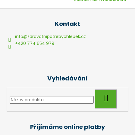
Z
á
Kontakt
p
a
info
@
zdravotnipotrebychlebek.cz
t
+420 774 654 979
í
Vyhledávání
HLEDAT
Přijímáme online platby