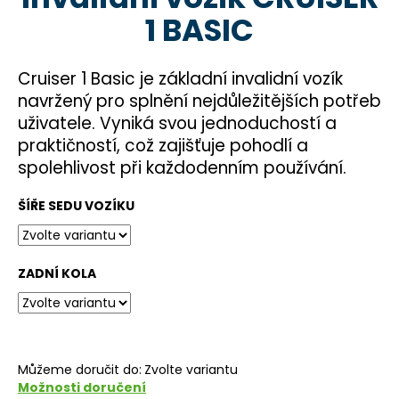
je
a
1 BASIC
0,0
z
j
5
í
hvězdiček.
Cruiser 1 Basic je základní invalidní vozík
t
navržený pro splnění nejdůležitějších potřeb
?
uživatele. Vyniká svou jednoduchostí a
praktičností, což zajišťuje pohodlí a
spolehlivost při každodenním používání.
ŠÍŘE SEDU VOZÍKU
HLEDAT
ZADNÍ KOLA
D
o
p
o
r
Můžeme doručit do:
Zvolte variantu
u
Možnosti doručení