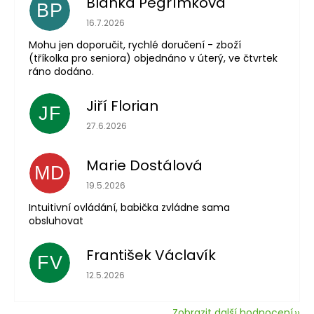
Blanka Pěgřímková
BP
Hodnocení obchodu je 5 z 5 hvězdiček.
16.7.2026
Mohu jen doporučit, rychlé doručení - zboží
(tříkolka pro seniora) objednáno v úterý, ve čtvrtek
ráno dodáno.
Jiří Florian
JF
Hodnocení obchodu je 5 z 5 hvězdiček.
27.6.2026
Marie Dostálová
MD
Hodnocení obchodu je 5 z 5 hvězdiček.
19.5.2026
Intuitivní ovládání, babička zvládne sama
obsluhovat
František Václavík
FV
Hodnocení obchodu je 5 z 5 hvězdiček.
12.5.2026
Zobrazit další hodnocení