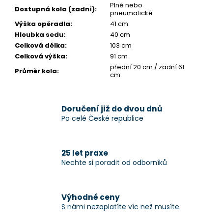
Plné nebo
Dostupná kola (zadní)
:
pneumatické
Výška opěradla
:
41 cm
Hloubka sedu
:
40 cm
Celková délka
:
103 cm
Celková výška
:
91 cm
přední 20 cm / zadní 61
Průměr kola
:
cm
Doručení již do dvou dnů
Po celé České republice
25 let praxe
Nechte si poradit od odborníků
Výhodné ceny
S námi nezaplatíte víc než musíte.