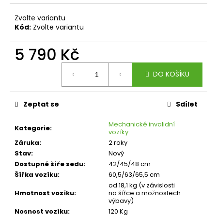
č
u
Zvolte variantu
j
Kód:
Zvolte variantu
e
m
5 790 Kč
e
Měrná
DO KOŠÍKU
cena:
Zeptat se
Sdílet
Mechanické invalidní
Kategorie
:
vozíky
Záruka
:
2 roky
Stav
:
Nový
Dostupné šíře sedu
:
42/45/48 cm
Šířka vozíku
:
60,5/63/65,5 cm
od 18,1 kg (v závislosti
Hmotnost vozíku
:
na šířce a možnostech
výbavy)
Nosnost vozíku
:
120 Kg