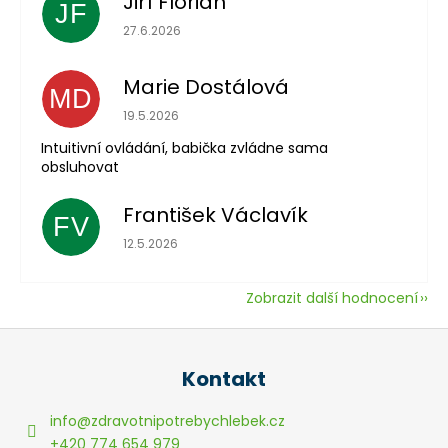
Jiří Florian
JF
Hodnocení obchodu je 5 z 5 hvězdiček.
27.6.2026
Marie Dostálová
MD
Hodnocení obchodu je 5 z 5 hvězdiček.
19.5.2026
Intuitivní ovládání, babička zvládne sama
obsluhovat
František Václavík
FV
Hodnocení obchodu je 5 z 5 hvězdiček.
12.5.2026
Zobrazit další hodnocení
Z
á
Kontakt
p
a
info
@
zdravotnipotrebychlebek.cz
t
+420 774 654 979