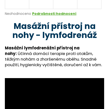
a
j
Průměrné
Neohodnoceno
Podrobnosti hodnocení
í
hodnocení
Masážní přístroj na
produktu
t
je
?
nohy - lymfodrenáž
0,0
z
5
hvězdiček.
Masážní lymfodrenážní přístroj na
nohy:
Účinná domácí terapie proti otokům,
HLEDAT
těžkým nohám a zhoršenému oběhu. Snadné
použití, hygienicky vyčištěné, doručení až k vám.
D
o
p
o
r
u