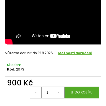
č
u
j
e
m
e
Můžeme doručit do:
12.8.2026
Možnosti doručení
Skladem
Kód:
2073
900 Kč
Měrná
DO KOŠÍKU
cena: