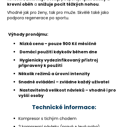
krevní oběh
a
snižuje pocit těžkých nohou
.
Vhodné jak pro ženy, tak pro muže. Skvělé také jako
podpora regenerace po sportu.
Výhody pronájmu:
Nízká cena – pouze 900 Kč měsíčně
Domácí použití kdykoliv během dne
Hygienicky vydezinfikovaný přístroj
připravený k použití
Několik režimů a úrovní intenzity
Snadné ovládání – zvládne každý uživatel
Nastavitelná velikost návleků – vhodné i pro
vyšší osoby
Technické informace:
Kompresor s tichým chodem
2 kompresní návleky (pravá + levá noha)