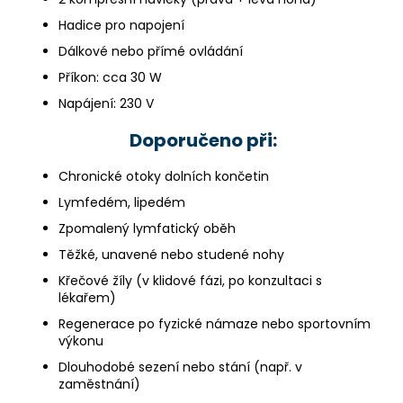
Hadice pro napojení
Dálkové nebo přímé ovládání
Příkon: cca 30 W
Napájení: 230 V
Doporučeno při:
Chronické otoky dolních končetin
Lymfedém, lipedém
Zpomalený lymfatický oběh
Těžké, unavené nebo studené nohy
Křečové žíly (v klidové fázi, po konzultaci s
lékařem)
Regenerace po fyzické námaze nebo sportovním
výkonu
Dlouhodobé sezení nebo stání (např. v
zaměstnání)