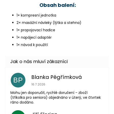
Obsah balení:
1× kompresní jednotka
2× masážní návleky (lýtka a stehna)
1× propojovací hadice
1× napájecí adaptér
1× návod k použití
Blanka Pěgřímková
BP
Hodnocení obchodu je 5 z 5 hvězdiček.
16.7.2026
Mohu jen doporučit, rychlé doručení - zboží
(tříkolka pro seniora) objednáno v úterý, ve čtvrtek
ráno dodáno.