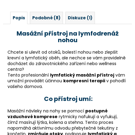
Popis
Podobné (8)
Diskuze (1)
Masážní přístroj na lymfodrenáž
nohou
Chcete si ulevit od otoků, bolestí nohou nebo zlepšit
krevní a lymfatický oběh, ale nechce se vám pravidelně
docházet do zdravotnického zařízení nebo wellness
centra?
Tento profesionální
lymfatický masážní přístroj
vám
umožní provádět účinnou
kompresní terapii
v pohodlí
vašeho domova.
Co přístroj umí:
Masážní návleky na nohy se pomocí
postupné
vzduchové komprese
rytmicky nafukují a vyfukují,
čímž masírují lýtka, kolena a stehna. Tento proces
napomáhá aktivnímu odvodu přebytečné tekutiny z
končetin,
zmírňuje otoky
, podporuje
lymfatický a