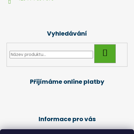
í
Vyhledávání
HLEDAT
Přijímáme online platby
Informace pro vás
Obchodní podmínky