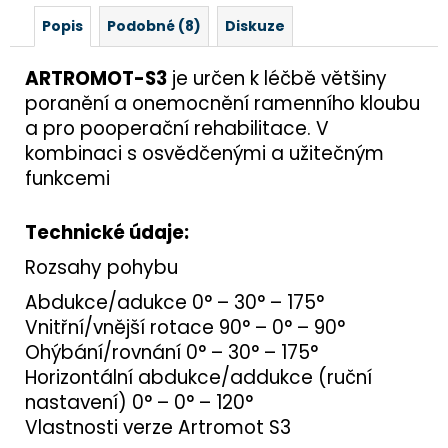
Popis
Podobné (8)
Diskuze
ARTROMOT-S3
je určen k léčbě většiny
poranění a onemocnění ramenního kloubu
a pro pooperační rehabilitace. V
kombinaci s osvědčenými a užitečným
funkcemi
Technické údaje:
Rozsahy pohybu
Abdukce/adukce 0° – 30° – 175°
Vnitřní/vnější rotace 90° – 0° – 90°
Ohýbání/rovnání 0° – 30° – 175°
Horizontální abdukce/addukce (ruční
nastavení) 0° – 0° – 120°
Vlastnosti verze Artromot S3