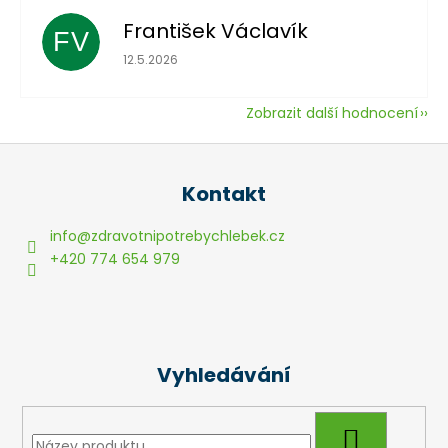
František Václavík
FV
Hodnocení obchodu je 5 z 5 hvězdiček.
12.5.2026
Zobrazit další hodnocení
Z
á
Kontakt
p
a
info
@
zdravotnipotrebychlebek.cz
t
+420 774 654 979
í
Vyhledávání
HLEDAT