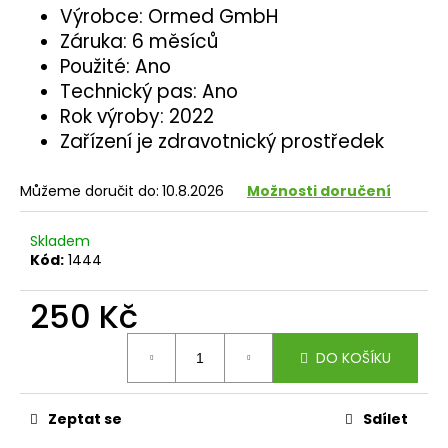
č
Výrobce: Ormed GmbH
u
Záruka: 6 měsíců
j
Použité: Ano
e
m
Technický pas: Ano
e
Rok výroby: 2022
Zařízení je zdravotnický prostředek
Můžeme doručit do:
10.8.2026
Možnosti doručení
Skladem
Kód:
1444
250 Kč
Měrná
DO KOŠÍKU
cena:
Zeptat se
Sdílet