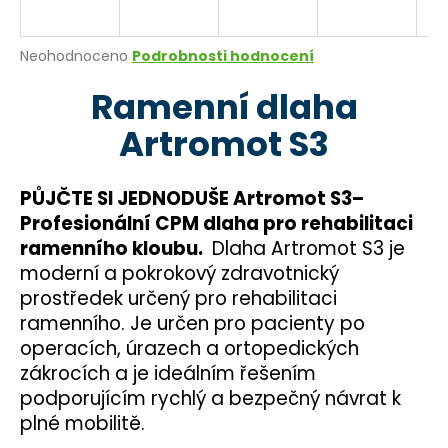
a
j
Průměrné
Neohodnoceno
Podrobnosti hodnocení
í
hodnocení
Ramenní dlaha
produktu
t
je
?
Artromot S3
0,0
z
5
hvězdiček.
PŮJČTE SI JEDNODUŠE Artromot S3–
Profesionální CPM dlaha pro rehabilitaci
HLEDAT
ramenního kloubu.
Dlaha Artromot S3 je
moderní a pokrokový zdravotnický
prostředek určený pro rehabilitaci
D
ramenního. Je určen pro pacienty po
o
operacích, úrazech a ortopedických
p
zákrocích a je ideálním řešením
o
podporujícím rychlý a bezpečný návrat k
r
plné mobilitě.
u