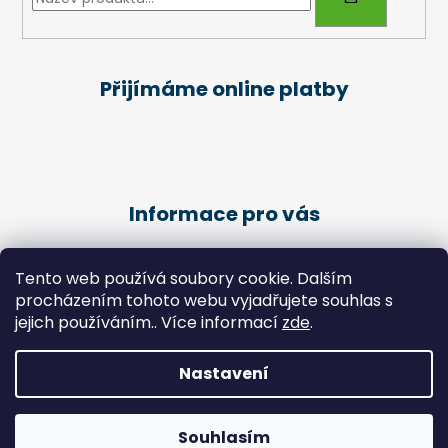
Přijímáme online platby
Informace pro vás
Obchodní podmínky
Tento web používá soubory cookie. Dalším
Podmínky ochrany osobních údajů
procházením tohoto webu vyjadřujete souhlas s
Kariéra
jejich používáním.. Více informací
zde
.
Péče o klienty - Pedikúra
Nastavení
Vytvořil Shoptet
Copyright 2026
Zdravotní potřeby Chlebek
. Všechna
Souhlasím
práva vyhrazena.