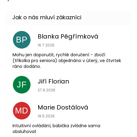
Blanka Pěgřímková
BP
Hodnocení obchodu je 5 z 5 hvězdiček.
16.7.2026
Mohu jen doporučit, rychlé doručení - zboží
(tříkolka pro seniora) objednáno v úterý, ve čtvrtek
ráno dodáno.
Jiří Florian
JF
Hodnocení obchodu je 5 z 5 hvězdiček.
27.6.2026
Marie Dostálová
MD
Hodnocení obchodu je 5 z 5 hvězdiček.
19.5.2026
Intuitivní ovládání, babička zvládne sama
obsluhovat