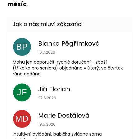
měsíc
.
Blanka Pěgřímková
BP
Hodnocení obchodu je 5 z 5 hvězdiček.
16.7.2026
Mohu jen doporučit, rychlé doručení - zboží
(tříkolka pro seniora) objednáno v úterý, ve čtvrtek
ráno dodáno.
Jiří Florian
JF
Hodnocení obchodu je 5 z 5 hvězdiček.
27.6.2026
Marie Dostálová
MD
Hodnocení obchodu je 5 z 5 hvězdiček.
19.5.2026
Intuitivní ovládání, babička zvládne sama