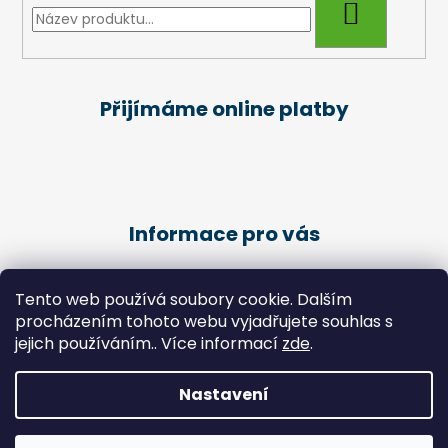
HLEDAT
Přijímáme online platby
Informace pro vás
Obchodní podmínky
Tento web používá soubory cookie. Dalším
Podmínky ochrany osobních údajů
procházením tohoto webu vyjadřujete souhlas s
Kariéra
jejich používáním.. Více informací
zde
.
Péče o klienty - Pedikúra
Nastavení
Vytvořil Shoptet
Copyright 2026
Zdravotní potřeby Chlebek
. Všechna