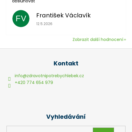
obsluhovat
František Václavík
FV
Hodnocení obchodu je 5 z 5 hvězdiček.
12.5.2026
Zobrazit další hodnocení
Z
á
Kontakt
p
a
info
@
zdravotnipotrebychlebek.cz
t
+420 774 654 979
í
Vyhledávání