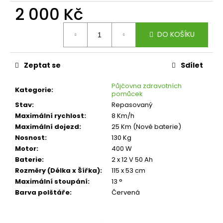
č
2 000 Kč
u
j
Měrná
e
DO KOŠÍKU
cena:
m
e
Zeptat se
Sdílet
Půjčovna zdravotních
Kategorie
:
pomůcek
Stav
:
Repasovaný
Maximální rychlost
:
8 Km/h
Maximální dojezd
:
25 Km (Nové baterie)
Nosnost
:
130 Kg
Motor
:
400 W
Baterie
:
2 x 12 V 50 Ah
Rozměry (Délka x Šířka)
:
115 x 53 cm
Maximální stoupání
:
13 °
Barva polštáře
:
Červená