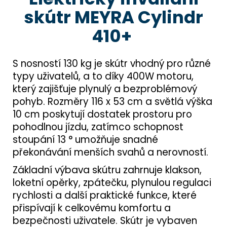
skútr MEYRA Cylindr
410+
S nosností 130 kg je skútr vhodný pro různé
typy uživatelů, a to díky 400W motoru,
který zajišťuje plynulý a bezproblémový
pohyb. Rozměry 116 x 53 cm a světlá výška
10 cm poskytují dostatek prostoru pro
pohodlnou jízdu, zatímco schopnost
stoupání 13 ° umožňuje snadné
překonávání menších svahů a nerovností.
Základní výbava skútru zahrnuje klakson,
loketní opěrky, zpátečku, plynulou regulaci
rychlosti a další praktické funkce, které
přispívají k celkovému komfortu a
bezpečnosti uživatele. Skútr je vybaven