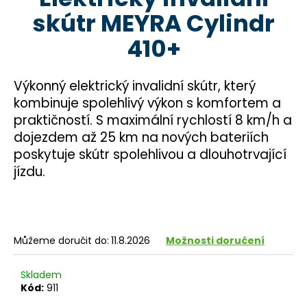
je
a
skútr MEYRA Cylindr
5,0
z
j
410+
5
í
hvězdiček.
t
Výkonný elektrický invalidní skútr, který
?
kombinuje spolehlivý výkon s komfortem a
praktičností. S maximální rychlostí 8 km/h a
dojezdem až 25 km na nových bateriích
poskytuje skútr spolehlivou a dlouhotrvající
HLEDAT
jízdu.
D
o
Můžeme doručit do:
11.8.2026
Možnosti doručení
p
o
Skladem
r
Kód:
911
u