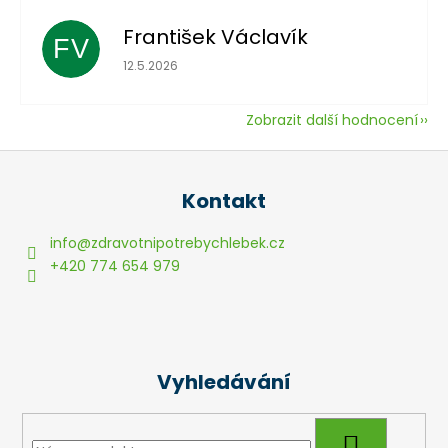
František Václavík
FV
Hodnocení obchodu je 5 z 5 hvězdiček.
12.5.2026
Zobrazit další hodnocení
Z
á
Kontakt
p
a
info
@
zdravotnipotrebychlebek.cz
t
+420 774 654 979
í
Vyhledávání
HLEDAT