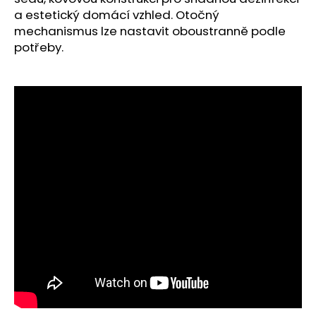
č
a estetický domácí vzhled. Otočný
u
mechanismus lze nastavit oboustranně podle
j
potřeby.
e
m
e