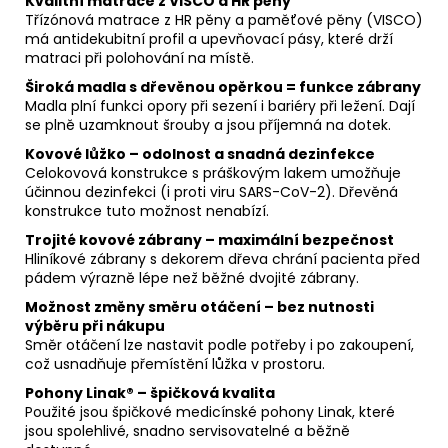
Kvalitní matrace z VISCO a HR pěny
Třízónová matrace z HR pěny a paměťové pěny (VISCO)
má antidekubitní profil a upevňovací pásy, které drží
matraci při polohování na místě.
Široká madla s dřevěnou opěrkou = funkce zábrany
Madla plní funkci opory při sezení i bariéry při ležení. Dají
se plně uzamknout šrouby a jsou příjemná na dotek.
Kovové lůžko – odolnost a snadná dezinfekce
Celokovová konstrukce s práškovým lakem umožňuje
účinnou dezinfekci (i proti viru SARS-CoV-2). Dřevěná
konstrukce tuto možnost nenabízí.
Trojité kovové zábrany – maximální bezpečnost
Hliníkové zábrany s dekorem dřeva chrání pacienta před
pádem výrazně lépe než běžné dvojité zábrany.
Možnost změny směru otáčení – bez nutnosti
výběru při nákupu
Směr otáčení lze nastavit podle potřeby i po zakoupení,
což usnadňuje přemístění lůžka v prostoru.
Pohony Linak® – špičková kvalita
Použité jsou špičkové medicínské pohony Linak, které
jsou spolehlivé, snadno servisovatelné a běžně