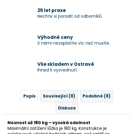
25 let praxe
Nechte si poradit od odborníků
Výhodné ceny
S námi nezaplatíte víc než musíte.
Vše skladem v Ostravě
Ihned k vyzvednutí.
Popis
Související (8)
Podobné (8)
Diskuze
Nosnost až 180 kg – vysoká odolnost
Maximální zatížení lůžka je 180 kg. Konstrukce je
celokovová, včetně bočních zábran, což zajišťuje