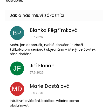
dostupné.
Blanka Pěgřímková
BP
Hodnocení obchodu je 5 z 5 hvězdiček.
16.7.2026
Mohu jen doporučit, rychlé doručení - zboží
(tříkolka pro seniora) objednáno v úterý, ve čtvrtek
ráno dodáno.
Jiří Florian
JF
Hodnocení obchodu je 5 z 5 hvězdiček.
27.6.2026
Marie Dostálová
MD
Hodnocení obchodu je 5 z 5 hvězdiček.
19.5.2026
Intuitivní ovládání, babička zvládne sama
obsluhovat