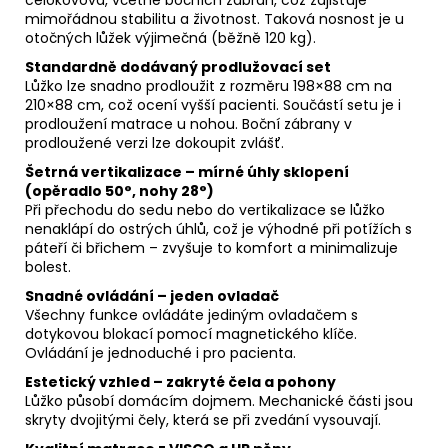
mimořádnou stabilitu a životnost. Taková nosnost je u
otočných lůžek výjimečná (běžně 120 kg).
Standardně dodávaný prodlužovací set
Lůžko lze snadno prodloužit z rozměru 198×88 cm na
210×88 cm, což ocení vyšší pacienti. Součástí setu je i
prodloužení matrace u nohou. Boční zábrany v
prodloužené verzi lze dokoupit zvlášť.
Šetrná vertikalizace – mírné úhly sklopení
(opěradlo 50°, nohy 28°)
Při přechodu do sedu nebo do vertikalizace se lůžko
nenaklápí do ostrých úhlů, což je výhodné při potížích s
páteří či břichem – zvyšuje to komfort a minimalizuje
bolest.
Snadné ovládání – jeden ovladač
Všechny funkce ovládáte jediným ovladačem s
dotykovou blokací pomocí magnetického klíče.
Ovládání je jednoduché i pro pacienta.
Estetický vzhled – zakryté čela a pohony
Lůžko působí domácím dojmem. Mechanické části jsou
skryty dvojitými čely, která se při zvedání vysouvají.