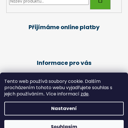
Přijímáme online platby
Informace pro vás
Obchodní podmínky
Tento web používá soubory cookie. Dalším
Podmínky ochrany osobních údajů
procházením tohoto webu vyjadřujete souhlas s
Kariéra
jejich používáním.. Více informací
zde
.
Péče o klienty - Pedikúra
Nastavení
Vytvořil Shoptet
Copyright 2026
Zdravotní potřeby Chlebek
. Všechna
Souhlasím
práva vyhrazena.