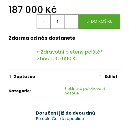
187 000 Kč
Měrná
DO KOŠÍKU
cena:
Zdarma od nás dostanete
+ Zdravotní pletený polštář
v hodnotě 690 Kč
Zeptat se
Sdílet
Elektrické polohovací
Kategorie
:
postele
Doručení již do dvou dnů
Po celé České republice