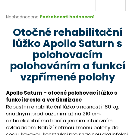
a
j
Průměrné
Neohodnoceno
Podrobnosti hodnocení
í
hodnocení
Otočné rehabilitační
produktu
t
je
?
lůžko Apollo Saturn s
0,0
z
polohovacím
5
hvězdiček.
polohováním a funkcí
HLEDAT
vzpřímené polohy
Apollo Saturn – otočné polohovací lůžko s
D
funkcí křesla a vertikalizace
o
Robustní rehabilitační lůžko s nosností 180 kg,
p
snadným prodloužením až na 210 cm,
o
antidekubitní matrací a jedním intuitivním
r
ovladačem. Nabízí šetrnou změnu polohy do
u
sedu, kovovou konstrukci pro snadnou dezinfekci