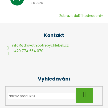
Hodnocení obchodu je 5 z 5 hvězdiček.
12.5.2026
Zobrazit další hodnocení
Z
á
Kontakt
p
a
info
@
zdravotnipotrebychlebek.cz
t
+420 774 654 979
í
Vyhledávání
HLEDAT