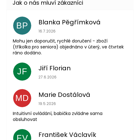
Blanka Pěgřímková
BP
Hodnocení obchodu je 5 z 5 hvězdiček.
16.7.2026
Mohu jen doporučit, rychlé doručení - zboží
(tříkolka pro seniora) objednáno v úterý, ve čtvrtek
ráno dodáno.
Jiří Florian
JF
Hodnocení obchodu je 5 z 5 hvězdiček.
27.6.2026
Marie Dostálová
MD
Hodnocení obchodu je 5 z 5 hvězdiček.
19.5.2026
Intuitivní ovládání, babička zvládne sama
obsluhovat
František Václavík
FV