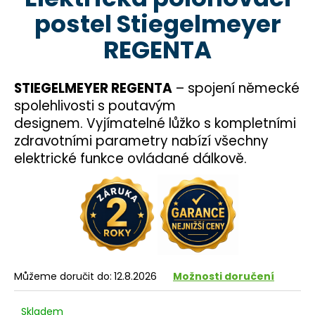
je
a
postel Stiegelmeyer
0,0
z
j
REGENTA
5
í
hvězdiček.
t
STIEGELMEYER REGENTA
– spojení německé
?
spolehlivosti s poutavým
designem.
Vyjímatelné lůžko s kompletními
zdravotními parametry nabízí všechny
elektrické funkce ovládané dálkově.
HLEDAT
D
o
p
o
Můžeme doručit do:
12.8.2026
Možnosti doručení
r
u
Skladem