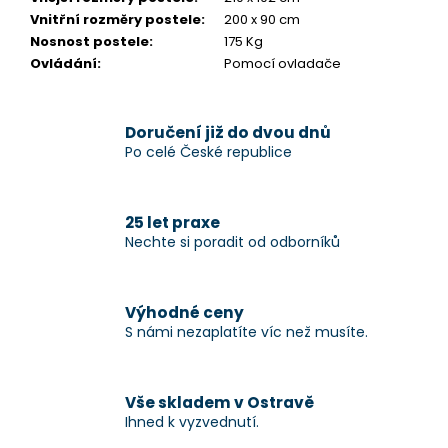
Vnitřní rozměry postele
:
200 x 90 cm
Nosnost postele
:
175 Kg
Ovládání
:
Pomocí ovladače
Doručení již do dvou dnů
Po celé České republice
25 let praxe
Nechte si poradit od odborníků
Výhodné ceny
S námi nezaplatíte víc než musíte.
Vše skladem v Ostravě
Ihned k vyzvednutí.