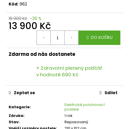
č
Kód:
962
u
j
18 900 Kč
–26 %
e
13 900 Kč
m
e
Měrná
DO KOŠÍKU
cena:
Zdarma od nás dostanete
+ Zdravotní pletený polštář
v hodnotě 690 Kč
Zeptat se
Sdílet
Elektrické polohovací
Kategorie
:
postele
Záruka
:
1 rok
Stav
:
Repasovaný
Vnější rozměry postele
:
210 x 102 cm