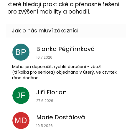
které hledají praktické a přenosné řešení
pro zvýšení mobility a pohodlí.
Blanka Pěgřímková
BP
Hodnocení obchodu je 5 z 5 hvězdiček.
16.7.2026
Mohu jen doporučit, rychlé doručení - zboží
(tříkolka pro seniora) objednáno v úterý, ve čtvrtek
ráno dodáno.
Jiří Florian
JF
Hodnocení obchodu je 5 z 5 hvězdiček.
27.6.2026
Marie Dostálová
MD
Hodnocení obchodu je 5 z 5 hvězdiček.
19.5.2026