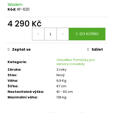
č
Skladem
u
Kód:
RF-620
j
e
4 290 Kč
m
e
Měrná
DO KOŠÍKU
cena:
Zeptat se
Sdílet
Chodítka: Pomůcky pro
Kategorie
:
seniory a invalidy
Záruka
:
2 roky
Stav
:
Nový
Váha
:
6,9 Kg
Šířka
:
67 cm
Nastavitelná výška
:
81 - 93 cm
Maximální váha
:
136 kg