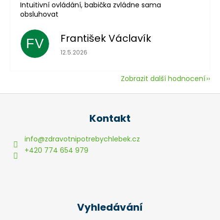
Intuitivní ovládání, babička zvládne sama
obsluhovat
František Václavík
FV
Hodnocení obchodu je 5 z 5 hvězdiček.
12.5.2026
Zobrazit další hodnocení
Z
á
Kontakt
p
a
info
@
zdravotnipotrebychlebek.cz
t
+420 774 654 979
í
Vyhledávání