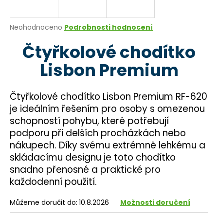
a
j
Průměrné
Neohodnoceno
Podrobnosti hodnocení
í
hodnocení
Čtyřkolové chodítko
produktu
t
je
?
Lisbon Premium
0,0
z
5
hvězdiček.
Čtyřkolové chodítko Lisbon Premium RF-620
je ideálním řešením pro osoby s omezenou
HLEDAT
schopností pohybu, které potřebují
podporu při delších procházkách nebo
nákupech. Díky svému extrémně lehkému a
D
skládacímu designu je toto chodítko
o
snadno přenosné a praktické pro
p
každodenní použití.
o
r
Můžeme doručit do:
10.8.2026
Možnosti doručení
u