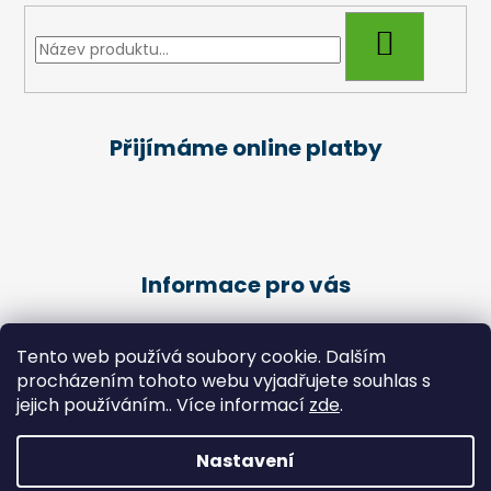
HLEDAT
Přijímáme online platby
Informace pro vás
Obchodní podmínky
Tento web používá soubory cookie. Dalším
Podmínky ochrany osobních údajů
procházením tohoto webu vyjadřujete souhlas s
Kariéra
jejich používáním.. Více informací
zde
.
Péče o klienty - Pedikúra
Nastavení
Vytvořil Shoptet