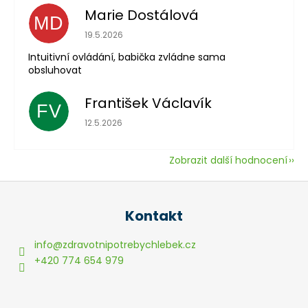
Marie Dostálová
MD
Hodnocení obchodu je 5 z 5 hvězdiček.
19.5.2026
Intuitivní ovládání, babička zvládne sama
obsluhovat
František Václavík
FV
Hodnocení obchodu je 5 z 5 hvězdiček.
12.5.2026
Zobrazit další hodnocení
Z
á
Kontakt
p
a
info
@
zdravotnipotrebychlebek.cz
t
+420 774 654 979
í