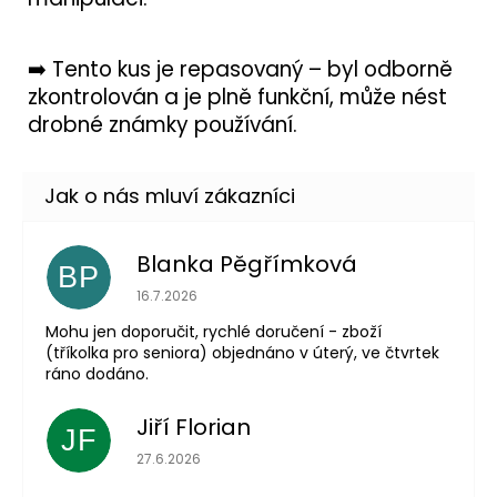
➡️ Tento kus je repasovaný – byl odborně
zkontrolován a je plně funkční, může nést
drobné známky používání.
Blanka Pěgřímková
BP
Hodnocení obchodu je 5 z 5 hvězdiček.
16.7.2026
Mohu jen doporučit, rychlé doručení - zboží
(tříkolka pro seniora) objednáno v úterý, ve čtvrtek
ráno dodáno.
Jiří Florian
JF
Hodnocení obchodu je 5 z 5 hvězdiček.
27.6.2026