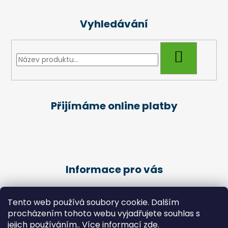
Vyhledávání
HLEDAT
Přijímáme online platby
Informace pro vás
Obchodní podmínky
Tento web používá soubory cookie. Dalším
Podmínky ochrany osobních údajů
procházením tohoto webu vyjadřujete souhlas s
Kariéra
jejich používáním.. Více informací
zde
.
Péče o klienty - Pedikúra