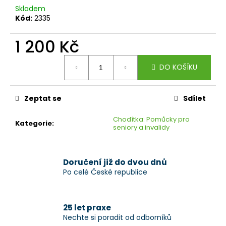
č
Skladem
u
Kód:
2335
j
e
1 200 Kč
m
e
Měrná
DO KOŠÍKU
cena:
Zeptat se
Sdílet
Chodítka: Pomůcky pro
Kategorie
:
seniory a invalidy
Doručení již do dvou dnů
Po celé České republice
25 let praxe
Nechte si poradit od odborníků