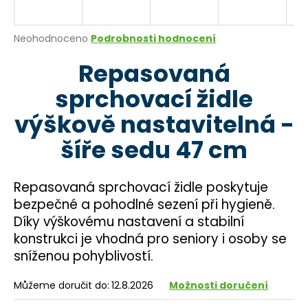
a
j
Průměrné
Neohodnoceno
Podrobnosti hodnocení
í
hodnocení
Repasovaná
produktu
t
je
?
sprchovací židle
0,0
z
výškově nastavitelná -
5
hvězdiček.
šíře sedu 47 cm
HLEDAT
Repasovaná sprchovací židle poskytuje
bezpečné a pohodlné sezení při hygieně.
D
Díky výškovému nastavení a stabilní
o
konstrukci je vhodná pro seniory i osoby se
p
sníženou pohyblivostí.
o
r
Můžeme doručit do:
12.8.2026
Možnosti doručení
u