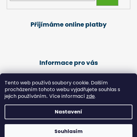
Přijímáme online platby
Informace pro vás
Obchodní podmínky
Tento web používá soubory cookie. Dalším
Podmínky ochrany osobních údajů
procházením tohoto webu vyjadřujete souhlas s
Kariéra
jejich používáním.. Více informací
zde
.
Péče o klienty - Pedikúra
Nastavení
Vytvořil Shoptet
Copyright 2026
Zdravotní potřeby Chlebek
. Všechna
Souhlasím
práva vyhrazena.