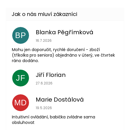
Blanka Pěgřímková
BP
Hodnocení obchodu je 5 z 5 hvězdiček.
16.7.2026
Mohu jen doporučit, rychlé doručení - zboží
(tříkolka pro seniora) objednáno v úterý, ve čtvrtek
ráno dodáno.
Jiří Florian
JF
Hodnocení obchodu je 5 z 5 hvězdiček.
27.6.2026
Marie Dostálová
MD
Hodnocení obchodu je 5 z 5 hvězdiček.
19.5.2026
Intuitivní ovládání, babička zvládne sama
obsluhovat