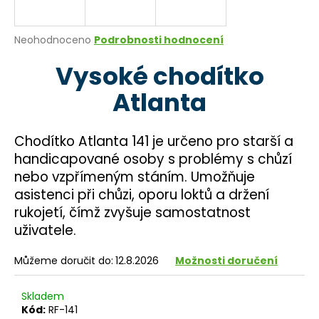
a
j
Průměrné
Neohodnoceno
Podrobnosti hodnocení
í
hodnocení
Vysoké chodítko
produktu
t
je
?
Atlanta
0,0
z
5
hvězdiček.
Chodítko Atlanta 141 je určeno pro starší a
handicapované osoby s problémy s chůzí
HLEDAT
nebo vzpřímeným stáním. Umožňuje
asistenci při chůzi, oporu loktů a držení
rukojetí, čímž zvyšuje samostatnost
D
uživatele.
o
p
Můžeme doručit do:
12.8.2026
Možnosti doručení
o
r
Skladem
u
Kód:
RF-141