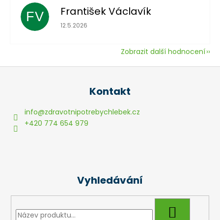
František Václavík
FV
Hodnocení obchodu je 5 z 5 hvězdiček.
12.5.2026
Zobrazit další hodnocení
Z
á
Kontakt
p
a
info
@
zdravotnipotrebychlebek.cz
t
+420 774 654 979
í
Vyhledávání
HLEDAT