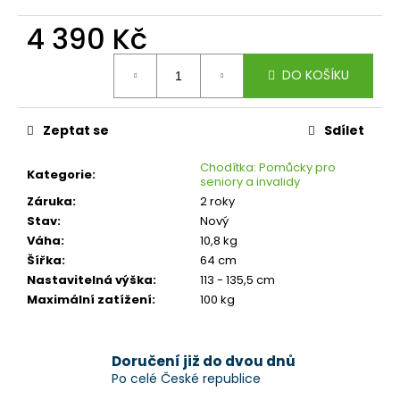
č
u
4 390 Kč
j
e
Měrná
DO KOŠÍKU
cena:
m
e
Zeptat se
Sdílet
Chodítka: Pomůcky pro
Kategorie
:
seniory a invalidy
Záruka
:
2 roky
Stav
:
Nový
Váha
:
10,8 kg
Šířka
:
64 cm
Nastavitelná výška
:
113 - 135,5 cm
Maximální zatížení
:
100 kg
Doručení již do dvou dnů
Po celé České republice