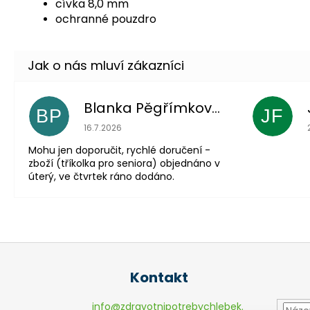
cívka 8,0 mm
ochranné pouzdro
Blanka Pěgřímková
BP
JF
Hodnocení obchodu je 5 z 5 hvězdiček.
16.7.2026
Mohu jen doporučit, rychlé doručení -
zboží (tříkolka pro seniora) objednáno v
úterý, ve čtvrtek ráno dodáno.
Z
á
Kontakt
p
a
info
@
zdravotnipotrebychlebek.