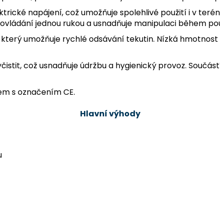
ické napájení, což umožňuje spolehlivé použití i v terén
 ovládání jednou rukou a usnadňuje manipulaci během použ
a, který umožňuje rychlé odsávání tekutin. Nízká hmotno
vyčistit, což usnadňuje údržbu a hygienický provoz. Souč
kem s označením CE.
Hlavní výhody
u