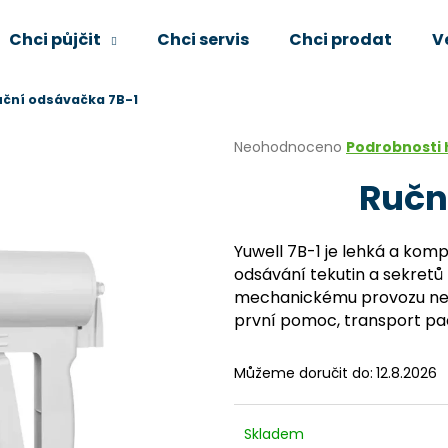
Chci půjčit
Chci servis
Chci prodat
V
uční odsávačka 7B-1
Co potřebujete najít?
Průměrné
Neohodnoceno
Podrobnosti
hodnocení
Ručn
produktu
HLEDAT
je
0,0
z
Yuwell 7B-1 je lehká a ko
5
Doporučujeme
odsávání tekutin a sekretů 
hvězdiček.
mechanickému provozu nevyž
první pomoc, transport paci
Můžeme doručit do:
12.8.2026
Skladem