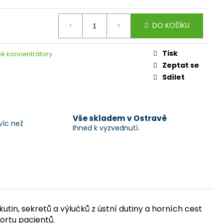
DO KOŠÍKU
Tisk
vé koncentrátory
Zeptat se
Sdílet
Vše skladem v Ostravě
víc než
Ihned k vyzvednutí.
tin, sekretů a výlučků z ústní dutiny a horních cest
portu pacientů.