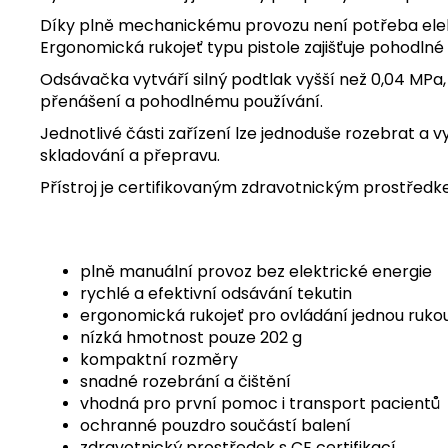
Díky plně mechanickému provozu není potřeba elektr
Ergonomická rukojeť typu pistole zajišťuje pohodlné
Odsávačka vytváří silný podtlak vyšší než 0,04 MP
přenášení a pohodlnému používání.
Jednotlivé části zařízení lze jednoduše rozebrat a 
skladování a přepravu.
Přístroj je certifikovaným zdravotnickým prostřed
plně manuální provoz bez elektrické energie
rychlé a efektivní odsávání tekutin
ergonomická rukojeť pro ovládání jednou ruko
nízká hmotnost pouze 202 g
kompaktní rozměry
snadné rozebrání a čištění
vhodná pro první pomoc i transport pacientů
ochranné pouzdro součástí balení
zdravotnický prostředek s CE certifikací