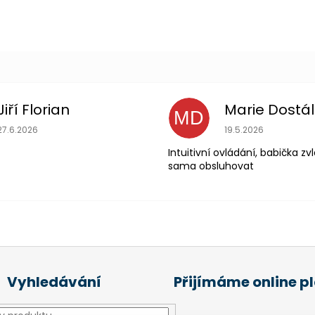
Jiří Florian
Marie Dostá
MD
Hodnocení obchodu je 5 z 5 hvězdiček.
Hodnocení obchodu
27.6.2026
19.5.2026
Intuitivní ovládání, babička z
sama obsluhovat
Vyhledávání
Přijímáme online p