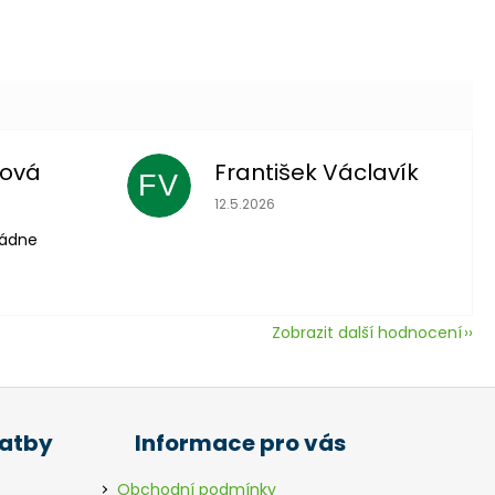
lová
František Václavík
FV
 je 5 z 5 hvězdiček.
Hodnocení obchodu je 5 z 5 hvězdič
12.5.2026
vládne
Zobrazit další hodnocení
latby
Informace pro vás
Obchodní podmínky