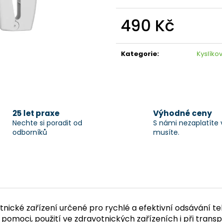
490 Kč
Měrná
cena:
Kategorie
:
Kyslíko
25 let praxe
Výhodné ceny
Nechte si poradit od
S námi nezaplatíte 
odborníků
musíte.
ické zařízení určené pro rychlé a efektivní odsávání teku
 pomoci, použití ve zdravotnických zařízeních i při trans