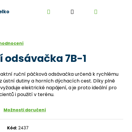
Hledat
Přihlášení
Nákupní
elkoobchod
Kontakt
Kariéra
Obchodní 
košík
 hodnocení
í odsávačka 7B-1
mpaktní ruční páčková odsávačka určená k rychlému
z ústní dutiny a horních dýchacích cest. Díky plně
aduje elektrické napájení, a je proto ideální pro
entů i použití v terénu.
Možnosti doručení
Kód:
2437