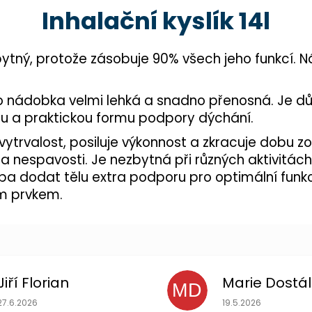
Inhalační kyslík 14l
ezbytný, protože zásobuje 90% všech jeho funkcí. N
ato nádobka velmi lehká a snadno přenosná. Je důl
čnou a praktickou formu podpory dýchání.
vytrvalost, posiluje výkonnost a zkracuje dobu z
 nespavosti. Je nezbytná při různých aktivitách,
řeba dodat tělu extra podporu pro optimální funkc
ým prvkem.
Jiří Florian
Marie Dostá
MD
Hodnocení obchodu je 5 z 5 hvězdiček.
Hodnocení obchodu
27.6.2026
19.5.2026