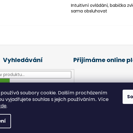
Intuitivní ovládání, babička z
sama obsluhovat
Vyhledávání
Přijímáme online p
HLEDAT
používá soubory cookie. Dalším procházením
S
 vyjadřujete souhlas s jejich používáním.. Více
zde
.
šechna práva vyhrazena.
ní