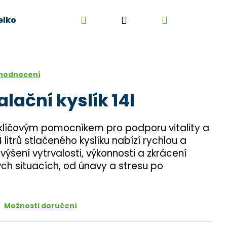
Hledat
Přihlášení
Nákupní
elkoobchod
Kontakt
Kariéra
Obchodní 
košík
 hodnocení
alační kyslík 14l
 klíčovým pomocníkem pro podporu vitality a
4 litrů stlačeného kyslíku nabízí rychlou a
výšení vytrvalosti, výkonnosti a zkrácení
ých situacích, od únavy a stresu po
Možnosti doručení