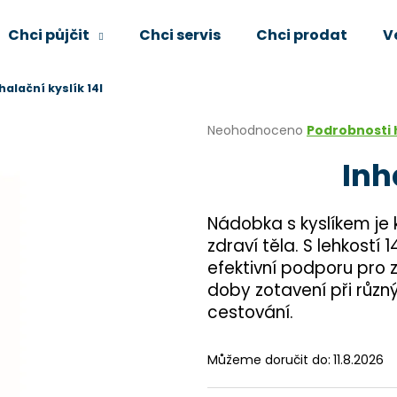
Chci půjčit
Chci servis
Chci prodat
V
halační kyslík 14l
Co potřebujete najít?
Průměrné
Neohodnoceno
Podrobnosti
hodnocení
Inh
produktu
HLEDAT
je
0,0
z
Nádobka s kyslíkem je
5
Doporučujeme
zdraví těla. S lehkostí 1
hvězdiček.
efektivní podporu pro z
doby zotavení při různ
cestování.
Můžeme doručit do:
11.8.2026