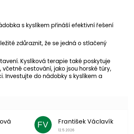
ádobka s kyslíkem přináší efektivní řešení
ežité zdůraznit, že se jedná o stlačený
otavení. Kyslíková terapie také poskytuje
 včetně cestování, jako jsou horské túry,
i. Investujte do nádobky s kyslíkem a
lová
František Václavík
FV
 je 5 z 5 hvězdiček.
Hodnocení obchodu je 5 z 5 hvězdič
12.5.2026