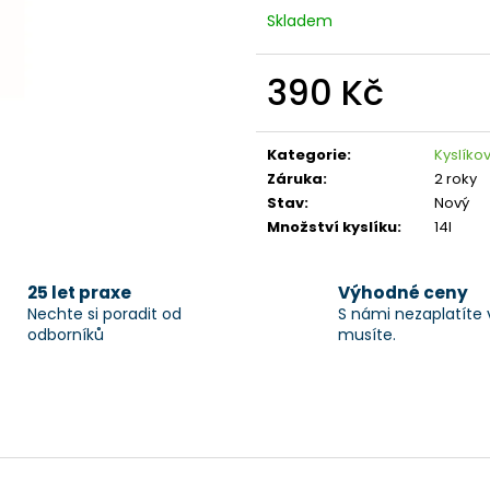
Skladem
390 Kč
Měrná
cena:
Kategorie
:
Kyslíko
Záruka
:
2 roky
Stav
:
Nový
Množství kyslíku
:
14l
25 let praxe
Výhodné ceny
Nechte si poradit od
S námi nezaplatíte 
odborníků
musíte.