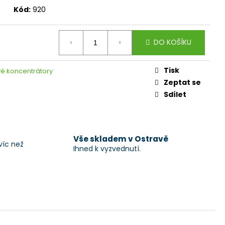
Kód:
920
DO KOŠÍKU
Tisk
vé koncentrátory
Zeptat se
Sdílet
Vše skladem v Ostravě
víc než
Ihned k vyzvednutí.