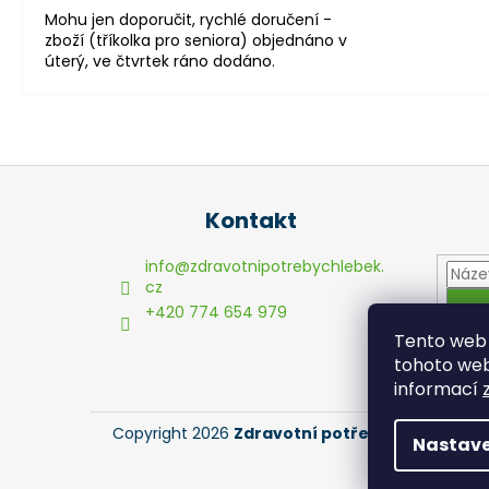
Mohu jen doporučit, rychlé doručení -
zboží (tříkolka pro seniora) objednáno v
úterý, ve čtvrtek ráno dodáno.
Z
á
Kontakt
p
a
info
@
zdravotnipotrebychlebek.
t
cz
+420 774 654 979
í
Tento web 
tohoto webu
informací
Copyright 2026
Zdravotní potřeby Chlebek
. V
Nastave