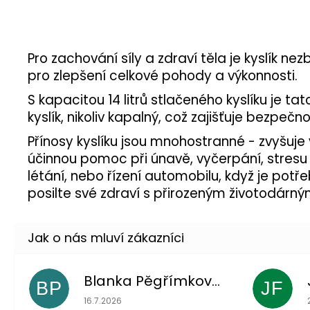
Pro zachování síly a zdraví těla je kyslík n
pro zlepšení celkové pohody a výkonnosti.
S kapacitou 14 litrů stlačeného kyslíku je t
kyslík, nikoliv kapalný, což zajišťuje bezpe
Přínosy kyslíku jsou mnohostranné - zvyšuje 
účinnou pomoc při únavě, vyčerpání, stresu a
létání, nebo řízení automobilu, když je pot
posilte své zdraví s přirozeným životodárn
Blanka Pěgřímková
BP
JF
Hodnocení obchodu je 5 z 5 hvězdiček.
16.7.2026