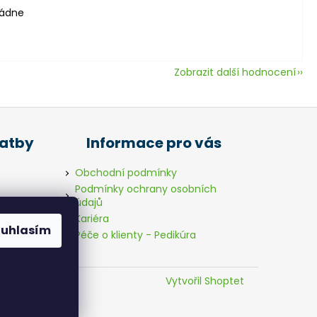
vládne
Zobrazit další hodnocení
latby
Informace pro vás
Obchodní podmínky
Podmínky ochrany osobních
údajů
Kariéra
ouhlasím
Péče o klienty - Pedikúra
Vytvořil Shoptet