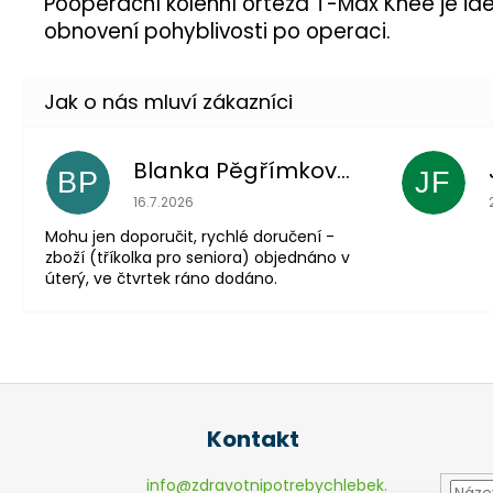
Pooperační kolenní ortéza T-Max Knee je id
obnovení pohyblivosti po operaci.
Blanka Pěgřímková
BP
JF
Hodnocení obchodu je 5 z 5 hvězdiček.
16.7.2026
Mohu jen doporučit, rychlé doručení -
zboží (tříkolka pro seniora) objednáno v
úterý, ve čtvrtek ráno dodáno.
Z
á
Kontakt
p
a
info
@
zdravotnipotrebychlebek.