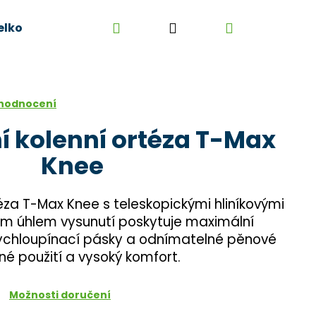
Hledat
Přihlášení
Nákupní
elkoobchod
Kontakt
Kariéra
Obchodní 
košík
 hodnocení
 kolenní ortéza T-Max
Knee
éza T-Max Knee s teleskopickými hliníkovými
ým úhlem vysunutí poskytuje maximální
 Rychloupínací pásky a odnímatelné pěnové
dné použití a vysoký komfort.
Možnosti doručení