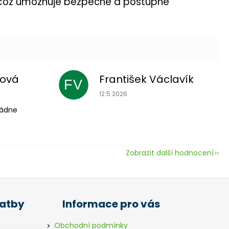
u, což umožňuje bezpečné a postupné
lová
František Václavík
FV
 je 5 z 5 hvězdiček.
Hodnocení obchodu je 5 z 5 hvězdič
12.5.2026
vládne
Zobrazit další hodnocení
latby
Informace pro vás
Obchodní podmínky