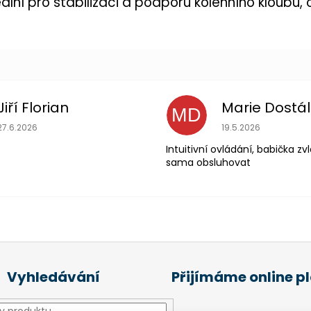
eální pro stabilizaci a podporu kolenního kloub
Jiří Florian
Marie Dostá
MD
Hodnocení obchodu je 5 z 5 hvězdiček.
Hodnocení obchodu
27.6.2026
19.5.2026
Intuitivní ovládání, babička z
sama obsluhovat
Vyhledávání
Přijímáme online p