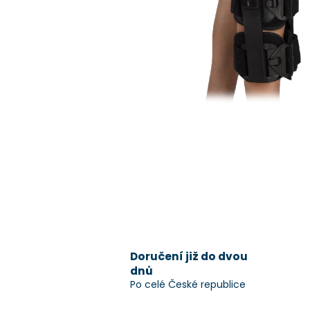
Doručení již do dvou
dnů
Po celé České republice