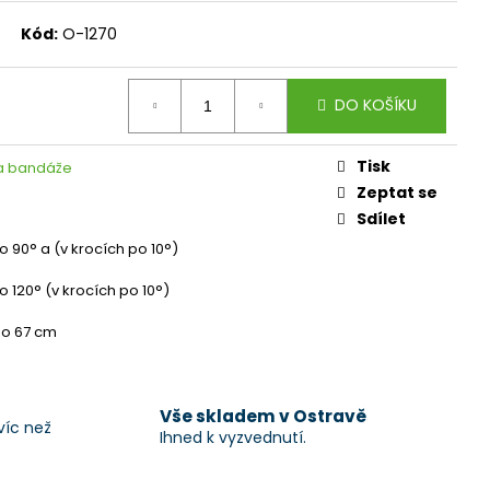
Kód:
O-1270
DO KOŠÍKU
Tisk
 a bandáže
Zeptat se
Sdílet
o 90° a (v krocích po 10°)
o 120° (v krocích po 10°)
do 67 cm
Vše skladem v Ostravě
víc než
Ihned k vyzvednutí.