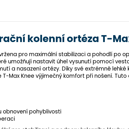
ační kolenní ortéza T-M
vržena pro maximální stabilizaci a pohodlí po o
které umožňují nastavit úhel vysunutí pomocí ves
ejmutí a nasazení ortézy. Díky své extrémně leh
e T-Max Knee výjimečný komfort při nošení. Tuto 
u obnovení pohyblivosti
peraci