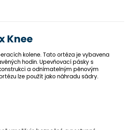
ax Knee
peracích kolene. Tato ortéza je vybavena
tavěných hodin. Upevňovací pásky s
ké konstrukci a odnímatelným pěnovým
ortézu lze použít jako náhradu sádry.