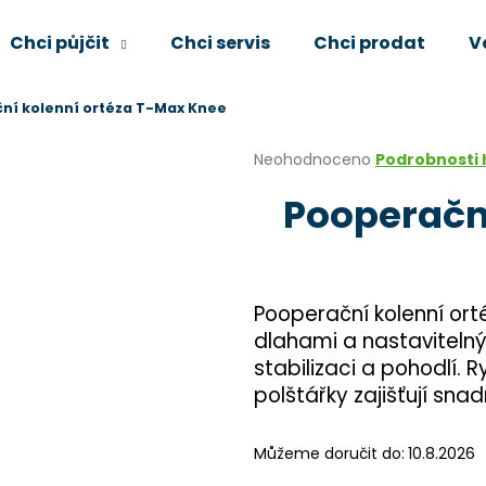
Chci půjčit
Chci servis
Chci prodat
V
ní kolenní ortéza T-Max Knee
Co potřebujete najít?
Průměrné
Neohodnoceno
Podrobnosti
hodnocení
Pooperační
produktu
HLEDAT
je
0,0
z
5
Doporučujeme
hvězdiček.
Pooperační kolenní ort
dlahami a nastaviteln
stabilizaci a pohodlí.
polštářky zajišťují sna
Můžeme doručit do:
10.8.2026