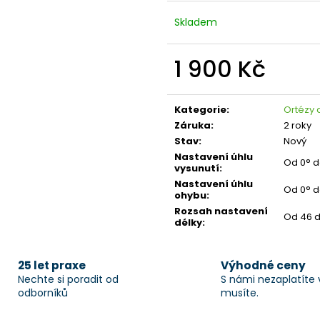
Skladem
1 900 Kč
Měrná
cena:
Kategorie
:
Ortézy
Záruka
:
2 roky
Stav
:
Nový
Nastavení úhlu
Od 0° d
vysunutí
:
Nastavení úhlu
Od 0° d
ohybu
:
Rozsah nastavení
Od 46 
délky
:
25 let praxe
Výhodné ceny
Nechte si poradit od
S námi nezaplatíte 
odborníků
musíte.