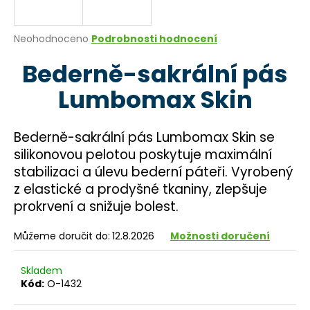
a
j
Průměrné
Neohodnoceno
Podrobnosti hodnocení
í
hodnocení
Bederně-sakrální pás
produktu
t
je
?
Lumbomax Skin
0,0
z
5
hvězdiček.
Bederně-sakrální pás Lumbomax Skin se
silikonovou pelotou poskytuje maximální
HLEDAT
stabilizaci a úlevu bederní páteři. Vyrobený
z elastické a prodyšné tkaniny, zlepšuje
prokrvení a snižuje bolest.
D
o
Můžeme doručit do:
12.8.2026
Možnosti doručení
p
o
Skladem
r
Kód:
O-1432
u