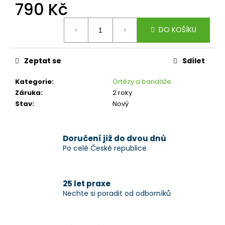
č
790 Kč
u
Měrná
j
DO KOŠÍKU
cena:
e
m
e
Zeptat se
Sdílet
Kategorie
:
Ortézy a bandáže
Záruka
:
2 roky
Stav
:
Nový
Doručení již do dvou dnů
Po celé České republice
25 let praxe
Nechte si poradit od odborníků