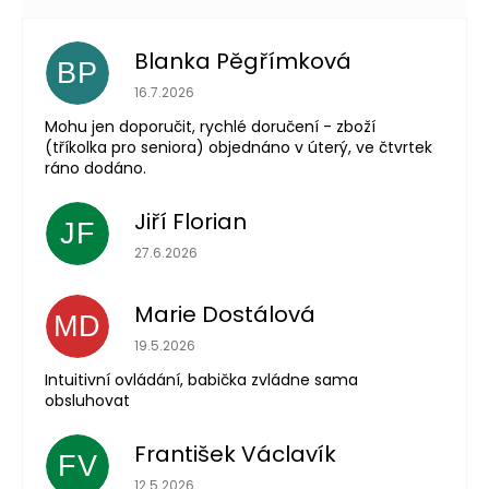
Blanka Pěgřímková
BP
Hodnocení obchodu je 5 z 5 hvězdiček.
16.7.2026
Mohu jen doporučit, rychlé doručení - zboží
(tříkolka pro seniora) objednáno v úterý, ve čtvrtek
ráno dodáno.
Jiří Florian
JF
Hodnocení obchodu je 5 z 5 hvězdiček.
27.6.2026
Marie Dostálová
MD
Hodnocení obchodu je 5 z 5 hvězdiček.
19.5.2026
Intuitivní ovládání, babička zvládne sama
obsluhovat
František Václavík
FV
Hodnocení obchodu je 5 z 5 hvězdiček.
12.5.2026