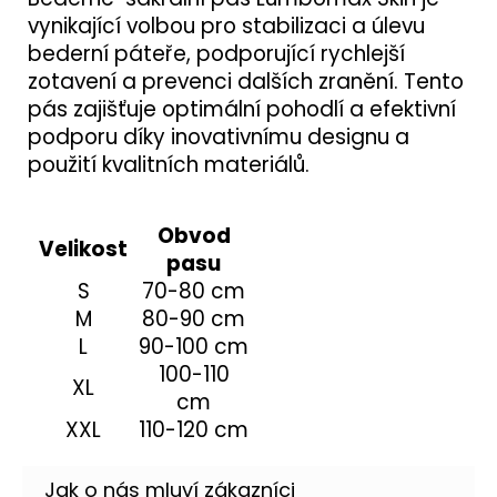
vynikající volbou pro stabilizaci a úlevu
bederní páteře, podporující rychlejší
zotavení a prevenci dalších zranění. Tento
pás zajišťuje optimální pohodlí a efektivní
podporu díky inovativnímu designu a
použití kvalitních materiálů.
Obvod
Velikost
pasu
S
70-80 cm
M
80-90 cm
L
90-100 cm
100-110
XL
cm
XXL
110-120 cm