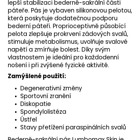
lepší stabilizaci bederně-sakrální části
páteře. Pás je vybaven silikonovou pelotou,
která poskytuje dodatečnou podporu
bederní páteři. Proprioceptivně působící
pelota zlepšuje prokrvení zádových svalů,
stimuluje metabolismus, uvolňuje svalové
napětí a zmírňuje bolest. Díky svým
vlastnostem je ideální pro každodenní
nošení i při zvýšené fyzické aktivitě.
Zamýšlené použití:
Degenerativní změny
Sportovní zranění
Diskopatie
Spondylolistéza
Ústřel
Stavy přetížení paraspinálních svalů
Bederně-sakrální pás Lumbomax Skin je