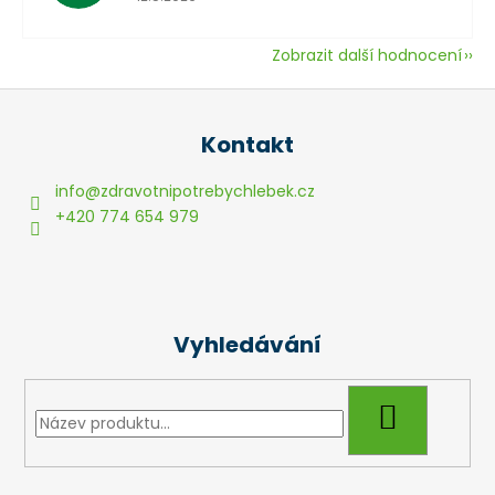
Zobrazit další hodnocení
Z
á
Kontakt
p
a
info
@
zdravotnipotrebychlebek.cz
t
+420 774 654 979
í
Vyhledávání
HLEDAT