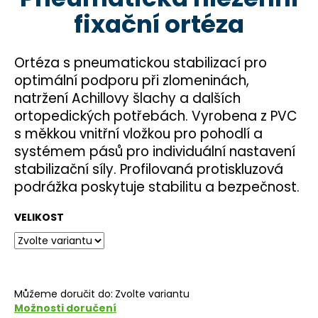
je
a
fixační ortéza
4,3
z
j
5
í
hvězdiček.
Ortéza s pneumatickou stabilizací pro
t
optimální podporu při zlomeninách,
?
natržení Achillovy šlachy a dalších
ortopedických potřebách. Vyrobena z PVC
s měkkou vnitřní vložkou pro pohodlí a
systémem pásů pro individuální nastavení
HLEDAT
stabilizační síly. Profilovaná protiskluzová
podrážka poskytuje stabilitu a bezpečnost.
VELIKOST
D
o
p
o
r
Můžeme doručit do:
Zvolte variantu
u
Možnosti doručení