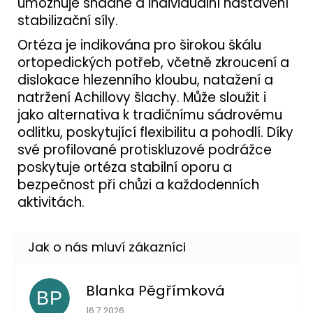
umožňuje snadné a individuální nastavení
stabilizační síly.
Ortéza je indikována pro širokou škálu
ortopedických potřeb, včetně zkroucení a
dislokace hlezenního kloubu, natažení a
natržení Achillovy šlachy. Může sloužit i
jako alternativa k tradičnímu sádrovému
odlitku, poskytující flexibilitu a pohodlí. Díky
své profilované protiskluzové podrážce
poskytuje ortéza stabilní oporu a
bezpečnost při chůzi a každodenních
aktivitách.
Blanka Pěgřímková
BP
Hodnocení obchodu je 5 z 5 hvězdiček.
16.7.2026