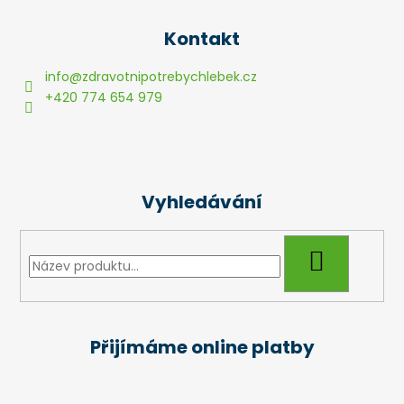
Z
á
Kontakt
p
a
info
@
zdravotnipotrebychlebek.cz
t
+420 774 654 979
í
Vyhledávání
HLEDAT
Přijímáme online platby