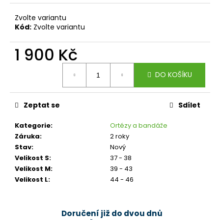
č
u
Zvolte variantu
j
Kód:
Zvolte variantu
e
m
1 900 Kč
e
Měrná
DO KOŠÍKU
cena:
Zeptat se
Sdílet
Kategorie
:
Ortézy a bandáže
Záruka
:
2 roky
Stav
:
Nový
Velikost S
:
37 - 38
Velikost M
:
39 - 43
Velikost L
:
44 - 46
Doručení již do dvou dnů