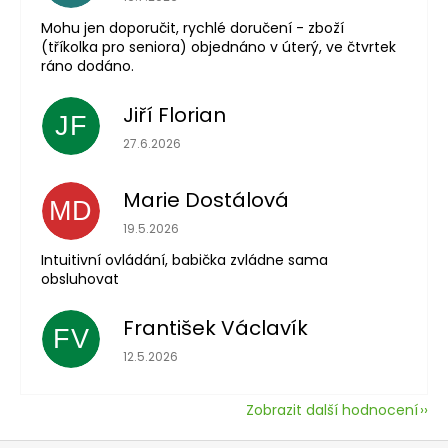
Mohu jen doporučit, rychlé doručení - zboží
(tříkolka pro seniora) objednáno v úterý, ve čtvrtek
ráno dodáno.
Jiří Florian
JF
Hodnocení obchodu je 5 z 5 hvězdiček.
27.6.2026
Marie Dostálová
MD
Hodnocení obchodu je 5 z 5 hvězdiček.
19.5.2026
Intuitivní ovládání, babička zvládne sama
obsluhovat
František Václavík
FV
Hodnocení obchodu je 5 z 5 hvězdiček.
12.5.2026
Zobrazit další hodnocení