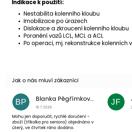
Indikace k použití:
Nestabilita kolenního kloubu
Imobilizace po úrazech
Dislokace a zkroucení kolenního kloubu
Poranění vazů LCL, MCL a ACL
Po operaci, mj. rekonstrukce kolenních 
Blanka Pěgřímková
BP
JF
Hodnocení obchodu je 5 z 5 hvězdiček.
16.7.2026
Mohu jen doporučit, rychlé doručení -
zboží (tříkolka pro seniora) objednáno v
úterý, ve čtvrtek ráno dodáno.