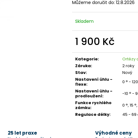
Můžeme doručit do:
12.8.2026
Skladem
1 900 Kč
Měrná
cena:
Kategorie
:
Ortézy
Záruka
:
2 roky
Stav
:
Nový
Nastavení úhlu -
0 ° - 120
flexe
:
Nastavení úhlu -
-10 ° - 9
prodloužení
:
Funkce rychlého
0 °, 15 °
zámku
:
Regulace délky
:
45 - 69
25 let praxe
Výhodné ceny