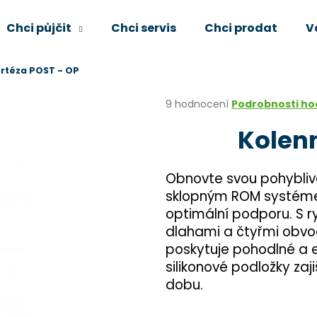
Chci půjčit
Chci servis
Chci prodat
V
ortéza POST - OP
Co potřebujete najít?
Průměrné
9 hodnocení
Podrobnosti h
hodnocení
Kolenn
produktu
HLEDAT
je
4,3
z
Obnovte svou pohyblivo
5
Doporučujeme
sklopným ROM systé
hvězdiček.
optimální podporu. S r
dlahami a čtyřmi obv
poskytuje pohodlné a e
silikonové podložky zaj
dobu.