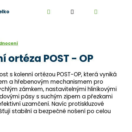
Hledat
Přihlášení
Nákupní
elkoobchod
Kontakt
Kariéra
Obchodní 
košík
odnocení
í ortéza POST - OP
st s kolenní ortézou POST-OP, která vyniká
mem a hřebenovým mechanismem pro
ychlým zámkem, nastavitelnými hliníkovými
odovými pásy s suchým zipem a přezkami
fektivní uzamčení. Navíc protiskluzové
išťují stabilní a bezpečné nošení po celou