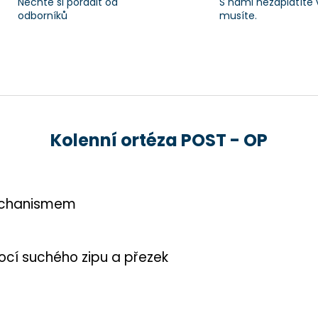
Nechte si poradit od
S námi nezaplatíte 
odborníků
musíte.
Kolenní ortéza POST - OP
echanismem
cí suchého zipu a přezek