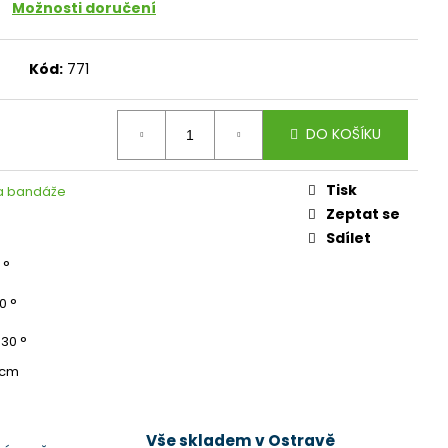
Možnosti doručení
Kód:
771
DO KOŠÍKU
Tisk
 a bandáže
Zeptat se
Sdílet
 °
0 °
, 30 °
 cm
Vše skladem v Ostravě