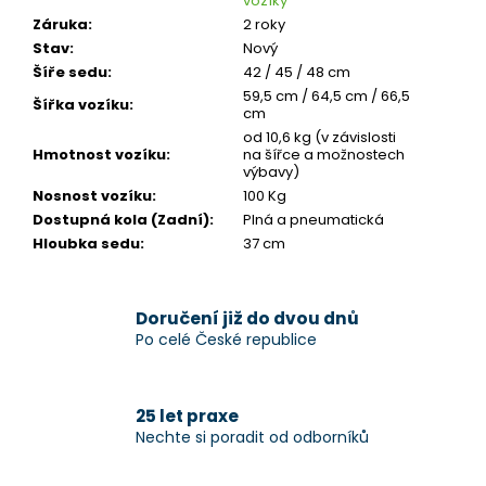
vozíky
Záruka
:
2 roky
Stav
:
Nový
Šíře sedu
:
42 / 45 / 48 cm
59,5 cm / 64,5 cm / 66,5
Šířka vozíku
:
cm
od 10,6 kg (v závislosti
Hmotnost vozíku
:
na šířce a možnostech
výbavy)
Nosnost vozíku
:
100 Kg
Dostupná kola (Zadní)
:
Plná a pneumatická
Hloubka sedu
:
37 cm
Doručení již do dvou dnů
Po celé České republice
25 let praxe
Nechte si poradit od odborníků