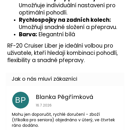
Umožňuje individuální nastavení pro
optimální pohodlí.
Rychlospojky na zadních kolech:
Umožňují snadné složení a přepravu.
Barva:
Elegantní bílá
RF-20 Cruiser Liber je ideální volbou pro
uživatele, kteří hledají kombinaci pohodlí,
flexibility a snadné přepravy.
Blanka Pěgřímková
BP
Hodnocení obchodu je 5 z 5 hvězdiček.
16.7.2026
Mohu jen doporučit, rychlé doručení - zboží
(tříkolka pro seniora) objednáno v úterý, ve čtvrtek
ráno dodáno.