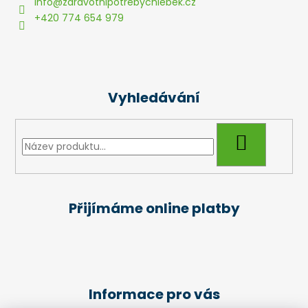
a
info
@
zdravotnipotrebychlebek.cz
t
+420 774 654 979
í
Vyhledávání
HLEDAT
Přijímáme online platby
Informace pro vás