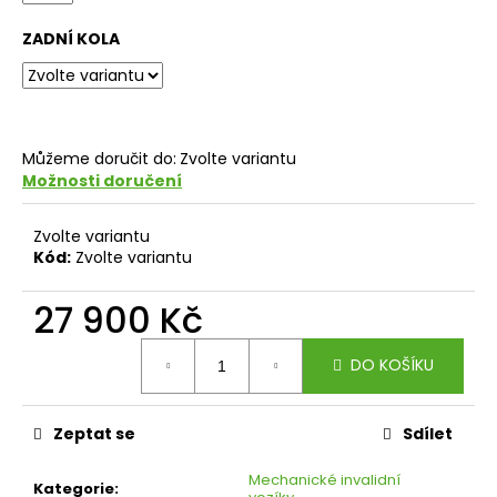
č
u
ZADNÍ KOLA
j
e
m
e
Můžeme doručit do:
Zvolte variantu
Možnosti doručení
Zvolte variantu
Kód:
Zvolte variantu
27 900 Kč
Měrná
DO KOŠÍKU
cena:
Zeptat se
Sdílet
Mechanické invalidní
Kategorie
: