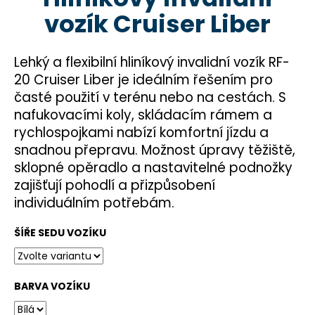
je
a
vozík Cruiser Liber
0,0
z
j
5
í
hvězdiček.
Lehký a flexibilní hliníkový invalidní vozík RF-
t
20 Cruiser Liber je ideálním řešením pro
?
časté použití v terénu nebo na cestách. S
nafukovacími koly, skládacím rámem a
rychlospojkami nabízí komfortní jízdu a
snadnou přepravu. Možnost úpravy těžiště,
HLEDAT
sklopné opěradlo a nastavitelné podnožky
zajišťují pohodlí a přizpůsobení
individuálním potřebám.
D
ŠÍŘE SEDU VOZÍKU
o
p
o
r
BARVA VOZÍKU
u