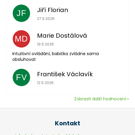
Jiří Florian
JF
Hodnocení obchodu je 5 z 5 hvězdiček.
27.6.2026
Marie Dostálová
MD
Hodnocení obchodu je 5 z 5 hvězdiček.
19.5.2026
Intuitivní ovládání, babička zvládne sama
obsluhovat
František Václavík
FV
Hodnocení obchodu je 5 z 5 hvězdiček.
12.5.2026
Zobrazit další hodnocení
Z
á
Kontakt
p