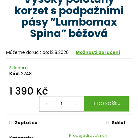
je
a
korzet s podpažními
0,0
z
j
pásy ”Lumbomax
5
í
hvězdiček.
Spina” béžová
t
?
Můžeme doručit do:
12.8.2026
Možnosti doručení
Skladem
HLEDAT
Kód:
2248
1 390 Kč
D
Měrná
DO KOŠÍKU
o
cena:
p
o
Zeptat se
Sdílet
r
u
Prodej zdravotních
Kategorie
: