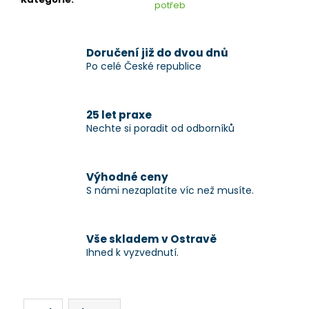
č
potřeb
u
j
e
Doručení již do dvou dnů
m
Po celé České republice
e
25 let praxe
Nechte si poradit od odborníků
Výhodné ceny
S námi nezaplatíte víc než musíte.
Vše skladem v Ostravě
Ihned k vyzvednutí.