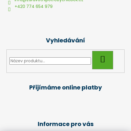
t
+420 774 654 979
í
Vyhledávání
HLEDAT
Přijímáme online platby
Informace pro vás