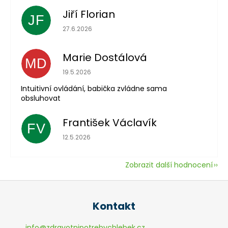
Jiří Florian
JF
Hodnocení obchodu je 5 z 5 hvězdiček.
27.6.2026
Marie Dostálová
MD
Hodnocení obchodu je 5 z 5 hvězdiček.
19.5.2026
Intuitivní ovládání, babička zvládne sama
obsluhovat
František Václavík
FV
Hodnocení obchodu je 5 z 5 hvězdiček.
12.5.2026
Zobrazit další hodnocení
Z
á
Kontakt
p
a
info
@
zdravotnipotrebychlebek.cz