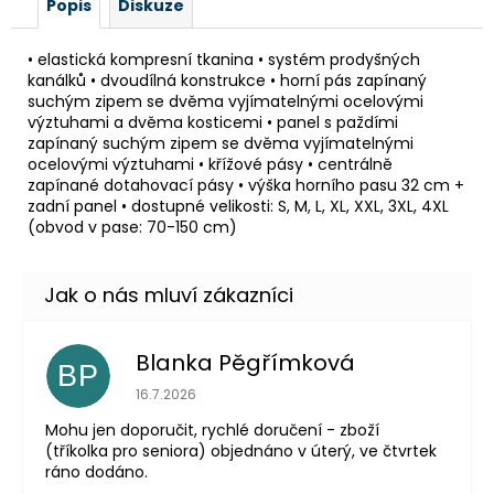
Popis
Diskuze
• elastická kompresní tkanina • systém prodyšných
kanálků • dvoudílná konstrukce • horní pás zapínaný
suchým zipem se dvěma vyjímatelnými ocelovými
výztuhami a dvěma kosticemi • panel s paždími
zapínaný suchým zipem se dvěma vyjímatelnými
ocelovými výztuhami • křížové pásy • centrálně
zapínané dotahovací pásy • výška horního pasu 32 cm +
zadní panel • dostupné velikosti: S, M, L, XL, XXL, 3XL, 4XL
(obvod v pase: 70-150 cm)
Blanka Pěgřímková
BP
Hodnocení obchodu je 5 z 5 hvězdiček.
16.7.2026
Mohu jen doporučit, rychlé doručení - zboží
(tříkolka pro seniora) objednáno v úterý, ve čtvrtek
ráno dodáno.