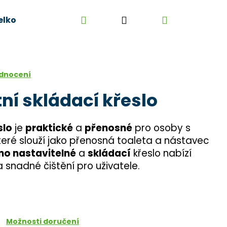
Hledat
Přihlášení
Nákupní
elkoobchod
Kontakt
Kariéra
Obchodní 
košík
odnocení
ní skládací křeslo
slo
je
praktické
a
přenosné
pro osoby s
eré slouží jako přenosná toaleta a nástavec
no nastavitelné
a
skládací
křeslo nabízí
 snadné čištění pro uživatele.
Možnosti doručení