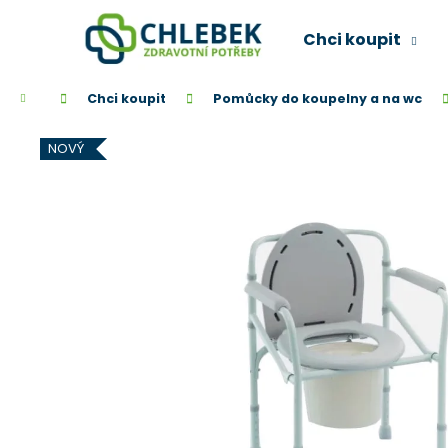
K
Přejít
na
o
Chci koupit
obsah
Zpět
Zpět
š
do
do
í
Domů
Chci koupit
Pomůcky do koupelny a na wc
k
obchodu
obchodu
NOVÝ