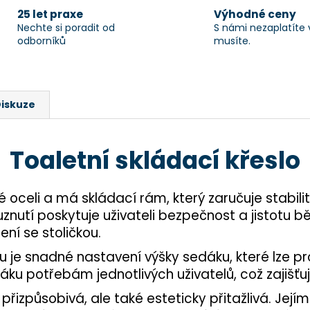
25 let praxe
Výhodné ceny
Nechte si poradit od
S námi nezaplatíte 
odborníků
musíte.
iskuze
Toaletní skládací křeslo
é oceli a má skládací rám, který zaručuje stabili
znutí poskytuje uživateli bezpečnost a jistotu 
ení se stoličkou.
u je snadné nastavení výšky sedáku, které lze pr
áku potřebám jednotlivých uživatelů, což zajišť
a přizpůsobivá, ale také esteticky přitažlivá. Jej