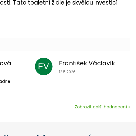
i. Tato toaletní židle je skvělou investicí
lová
František Václavík
FV
 je 5 z 5 hvězdiček.
Hodnocení obchodu je 5 z 5 hvězdič
12.5.2026
vládne
Zobrazit další hodnocení