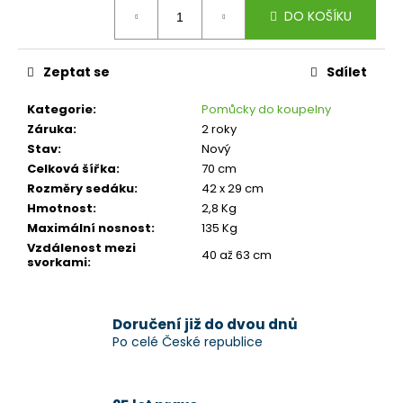
č
Měrná
DO KOŠÍKU
cena:
u
j
e
Zeptat se
Sdílet
m
e
Kategorie
:
Pomůcky do koupelny
Záruka
:
2 roky
Stav
:
Nový
Celková šířka
:
70 cm
Rozměry sedáku
:
42 x 29 cm
Hmotnost
:
2,8 Kg
Maximální nosnost
:
135 Kg
Vzdálenost mezi
40 až 63 cm
svorkami
:
Doručení již do dvou dnů
Po celé České republice