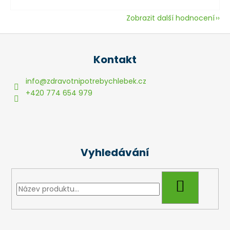
Zobrazit další hodnocení
Z
á
Kontakt
p
a
info
@
zdravotnipotrebychlebek.cz
t
+420 774 654 979
í
Vyhledávání
HLEDAT