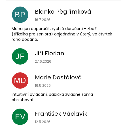
Blanka Pěgřímková
BP
Hodnocení obchodu je 5 z 5 hvězdiček.
16.7.2026
Mohu jen doporučit, rychlé doručení - zboží
(tříkolka pro seniora) objednáno v úterý, ve čtvrtek
ráno dodáno.
Jiří Florian
JF
Hodnocení obchodu je 5 z 5 hvězdiček.
27.6.2026
Marie Dostálová
MD
Hodnocení obchodu je 5 z 5 hvězdiček.
19.5.2026
Intuitivní ovládání, babička zvládne sama
obsluhovat
František Václavík
FV
Hodnocení obchodu je 5 z 5 hvězdiček.
12.5.2026