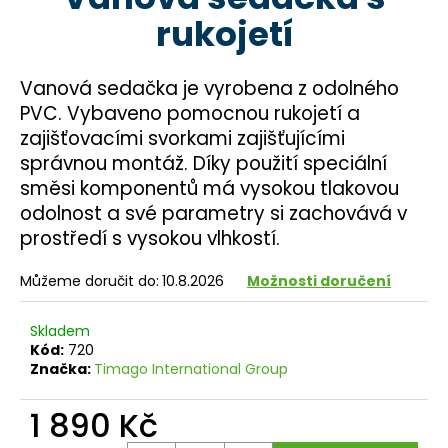
je
a
rukojetí
0,0
z
j
5
í
hvězdiček.
Vanová sedačka je vyrobena z odolného
t
PVC. Vybaveno pomocnou rukojetí a
?
zajišťovacími svorkami zajišťujícími
správnou montáž. Díky použití speciální
směsi komponentů má vysokou tlakovou
odolnost a své parametry si zachovává v
HLEDAT
prostředí s vysokou vlhkostí.
Můžeme doručit do:
10.8.2026
Možnosti doručení
D
Skladem
o
Kód:
720
p
Značka:
Timago International Group
o
r
1 890 Kč
u