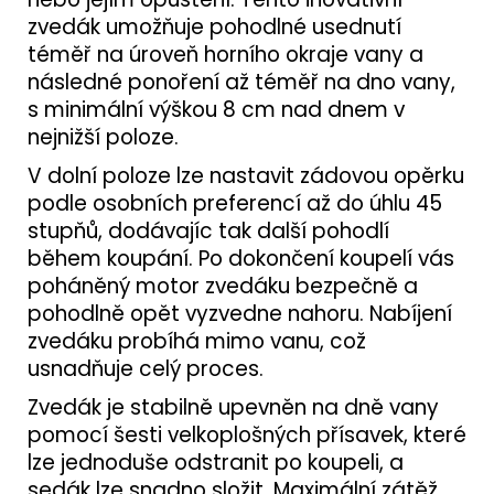
zvedák umožňuje pohodlné usednutí
téměř na úroveň horního okraje vany a
následné ponoření až téměř na dno vany,
s minimální výškou 8 cm nad dnem v
nejnižší poloze.
V dolní poloze lze nastavit zádovou opěrku
podle osobních preferencí až do úhlu 45
stupňů, dodávajíc tak další pohodlí
během koupání. Po dokončení koupelí vás
poháněný motor zvedáku bezpečně a
pohodlně opět vyzvedne nahoru. Nabíjení
zvedáku probíhá mimo vanu, což
usnadňuje celý proces.
Zvedák je stabilně upevněn na dně vany
pomocí šesti velkoplošných přísavek, které
lze jednoduše odstranit po koupeli, a
sedák lze snadno složit. Maximální zátěž