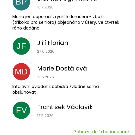
BP
Hodnocení obchodu je 5 z 5 hvězdiček.
16.7.2026
Mohu jen doporučit, rychlé doručení - zboží
(tříkolka pro seniora) objednáno v úterý, ve čtvrtek
ráno dodáno.
Jiří Florian
JF
Hodnocení obchodu je 5 z 5 hvězdiček.
27.6.2026
Marie Dostálová
MD
Hodnocení obchodu je 5 z 5 hvězdiček.
19.5.2026
Intuitivní ovládání, babička zvládne sama
obsluhovat
František Václavík
FV
Hodnocení obchodu je 5 z 5 hvězdiček.
12.5.2026
Zobrazit další hodnocení