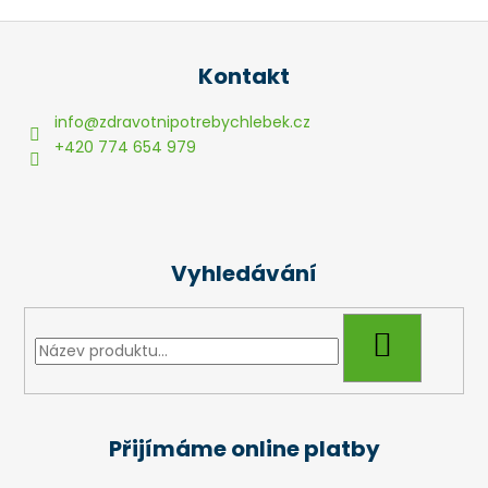
Z
á
Kontakt
p
a
info
@
zdravotnipotrebychlebek.cz
t
+420 774 654 979
í
Vyhledávání
HLEDAT
Přijímáme online platby