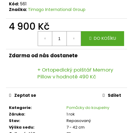
č
Kód:
561
u
Značka:
Timago International Group
j
e
4 900 Kč
m
e
Měrná
DO KOŠÍKU
cena:
Zdarma od nás dostanete
+ Ortopedický polštář Memory
Pillow
v hodnotě 490 Kč
Zeptat se
Sdílet
Kategorie
:
Pomůcky do koupelny
Záruka
:
1 rok
Stav
:
Repasovaný
Výška sedu
:
7 - 42 cm