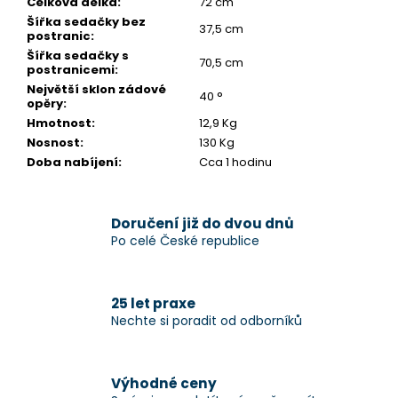
Celková délka
:
72 cm
Šířka sedačky bez
37,5 cm
postranic
:
Šířka sedačky s
70,5 cm
postranicemi
:
Největší sklon zádové
40 °
opěry
:
Hmotnost
:
12,9 Kg
Nosnost
:
130 Kg
Doba nabíjení
:
Cca 1 hodinu
Doručení již do dvou dnů
Po celé České republice
25 let praxe
Nechte si poradit od odborníků
Výhodné ceny