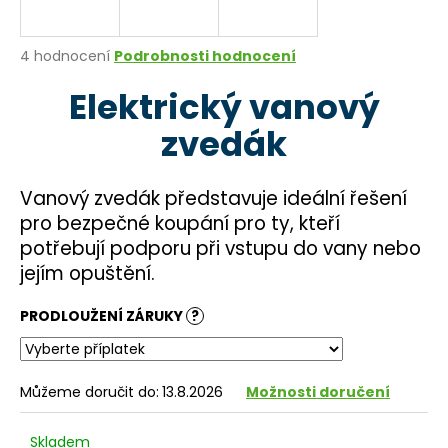
a
j
Průměrné
4 hodnocení
Podrobnosti hodnocení
í
hodnocení
Elektrický vanový
produktu
t
je
?
zvedák
4,5
z
5
hvězdiček.
Vanový zvedák představuje ideální řešení
pro bezpečné koupání pro ty, kteří
HLEDAT
potřebují podporu při vstupu do vany nebo
jejím opuštění.
D
PRODLOUŽENÍ ZÁRUKY
?
o
p
o
Můžeme doručit do:
13.8.2026
Možnosti doručení
r
u
Skladem