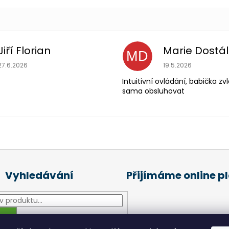
Jiří Florian
Marie Dostá
MD
Hodnocení obchodu je 5 z 5 hvězdiček.
Hodnocení obchodu
27.6.2026
19.5.2026
Intuitivní ovládání, babička z
sama obsluhovat
Vyhledávání
Přijímáme online p
HLEDAT