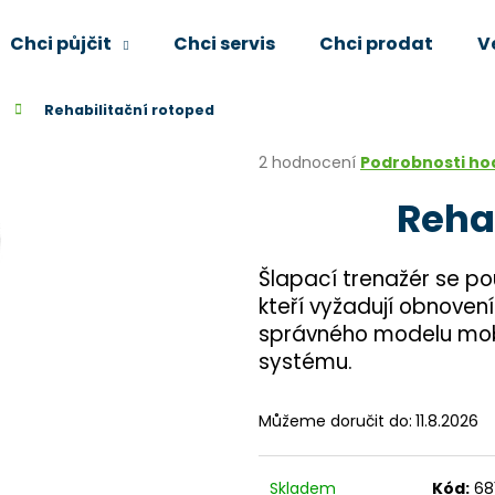
Chci půjčit
Chci servis
Chci prodat
V
Rehabilitační rotoped
Co potřebujete najít?
Průměrné
2 hodnocení
Podrobnosti ho
hodnocení
Reha
produktu
HLEDAT
je
5,0
z
Šlapací trenažér se po
5
Doporučujeme
kteří vyžadují obnoven
hvězdiček.
správného modelu mobi
systému.
Můžeme doručit do:
11.8.2026
Skladem
Kód:
68