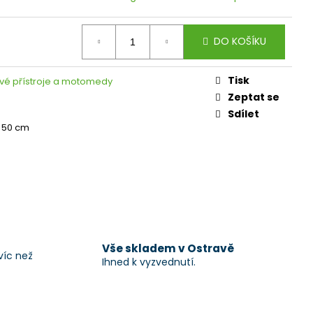
DO KOŠÍKU
Tisk
vé přístroje a motomedy
Zeptat se
Sdílet
 50 cm
Vše skladem v Ostravě
víc než
Ihned k vyzvednutí.