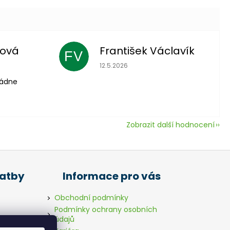
lová
František Václavík
FV
 je 5 z 5 hvězdiček.
Hodnocení obchodu je 5 z 5 hvězdič
12.5.2026
vládne
Zobrazit další hodnocení
latby
Informace pro vás
Obchodní podmínky
Podmínky ochrany osobních
údajů