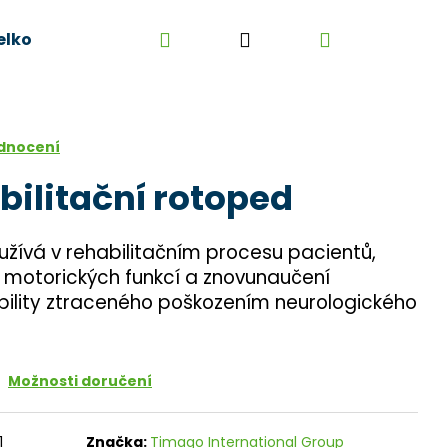
Hledat
Přihlášení
Nákupní
elkoobchod
Kontakt
Kariéra
Obchodní 
košík
dnocení
bilitační rotoped
užívá v rehabilitačním procesu pacientů,
í motorických funkcí a znovunaučení
lity ztraceného poškozením neurologického
Možnosti doručení
1
Značka:
Timago International Group