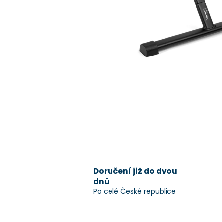
Doručení již do dvou
dnů
Po celé České republice