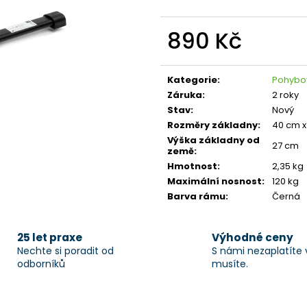
890 Kč
Měrná
cena:
Kategorie
:
Pohybo
Záruka
:
2 roky
Stav
:
Nový
Rozměry základny
:
40 cm x
Výška základny od
27 cm
země
:
Hmotnost
:
2,35 kg
Maximální nosnost
:
120 kg
Barva rámu
:
Černá
25 let praxe
Výhodné ceny
Nechte si poradit od
S námi nezaplatíte 
odborníků
musíte.