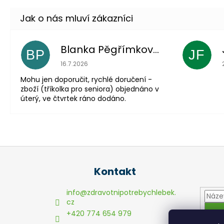
Blanka Pěgřímková
BP
JF
Hodnocení obchodu je 5 z 5 hvězdiček.
16.7.2026
Mohu jen doporučit, rychlé doručení -
zboží (tříkolka pro seniora) objednáno v
úterý, ve čtvrtek ráno dodáno.
Z
á
Kontakt
p
a
info
@
zdravotnipotrebychlebek.
t
cz
+420 774 654 979
í